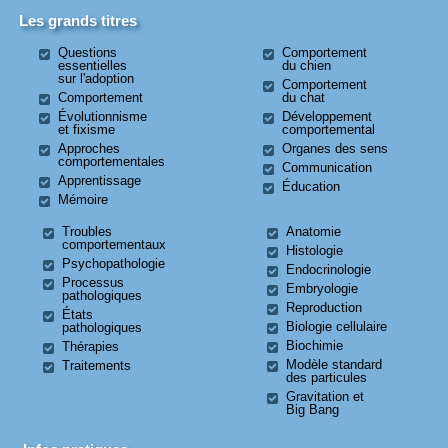
Les grands titres
Questions
Comportement
essentielles
du chien
sur l'adoption
Comportement
Comportement
du chat
Évolutionnisme
Développement
et fixisme
comportemental
Approches
Organes des sens
comportementales
Communication
Apprentissage
Éducation
Mémoire
Troubles
Anatomie
comportementaux
Histologie
Psychopathologie
Endocrinologie
Processus
Embryologie
pathologiques
Reproduction
États
Biologie cellulaire
pathologiques
Biochimie
Thérapies
Modèle standard
Traitements
des particules
Gravitation et
Big Bang