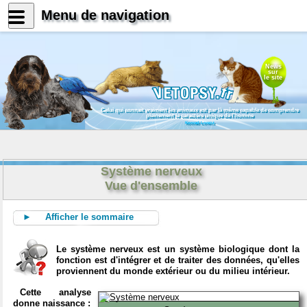
Menu de navigation
News
sur
le site
Celui qui connait vraiment les animaux est par là même capable de comprendre
pleinement le caractère unique de l'homme
Konrad Lorenz
Système nerveux
Vue d'ensemble
► Afficher le sommaire
Le système nerveux est un système biologique dont la
fonction est d'intégrer et de traiter des données, qu'elles
proviennent du monde extérieur ou du milieu intérieur.
Cette analyse
donne naissance :