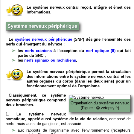
Le système nerveux central reçoit, intègre et émet des
informations.
Système nerveux périphérique
Le
système nerveux périphérique
(SNP) désigne l'ensemble des
nerfs qui émergent du névraxe :
les
nerfs crâniens
à l'exception du
nerf optique (II)
qui fait
partie du SNC ;
les
nerfs spinaux ou rachidiens
,
Le système nerveux périphérique permet la circulation
des informations entre le système nerveux central et les
autres organes du corps (dans les deux sens) pour un
fonctionnement optimal de l'organisme.
Classiquement, ce système
nerveux périphérique comprend
Organisation du système nerveux
deux branches.
(Figure :
vetopsy.fr)
1. Le système nerveux
somatique, appelé aussi système de la vie de relation,
composé de
nerfs, mais aussi de ganglions, est associé :
aux rapports de l'organisme avec l'environnement (récepteurs