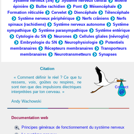
Système nerveux (SN)
Système nerveux central
Moelle
épinière
Bulbe rachidien
Pont
Mésencéphale
Formation réticulée
Cervelet
Diencéphale
Télencéphale
Système nerveux périphérique
Nerfs crâniens
Nerfs
spinaux (rachidiens)
Système nerveux autonome
Système
sympathique
Système parasympathique
Système entérique
Cytologie du SN
Neurones
Cellules gliales (névroglie)
Embryologie du SN
Neurophysiologie
Potentiels
membranaires
Récepteurs membranaires
Transporteurs
membranaires
Neurotransmetteurs
Synapses
Citation
« Comment définir le réel ? Ce que tu
ressens, vois, goûtes ou respires, ne
sont rien que des impulsions électriques
Contact
interprétées par ton cerveau. »
Andy Wachowski
Documentation web
Principes généraux de fonctionnement du système nerveux