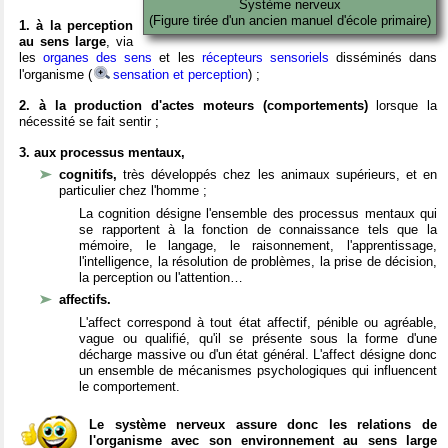
Système nerveux
(Figure tirée d'un ancien manuel d'école primaire)
1. à la perception
au sens large
, via
les
organes des sens
et les
récepteurs sensoriels
disséminés dans
l'organisme (
sensation et perception
) ;
2. à la production d'actes moteurs (comportements)
lorsque la
nécessité se fait sentir ;
3. aux processus mentaux,
cognitifs,
très développés chez les animaux supérieurs, et en
particulier chez l'homme ;
La cognition désigne l'ensemble des processus mentaux qui
se rapportent à la fonction de connaissance tels que la
mémoire, le langage, le raisonnement, l'apprentissage,
l'intelligence, la résolution de problèmes, la prise de décision,
la perception ou l'attention…
affectifs.
L'affect correspond à tout état affectif, pénible ou agréable,
vague ou qualifié, qu'il se présente sous la forme d'une
décharge massive ou d'un état général. L'affect désigne donc
un ensemble de mécanismes psychologiques qui influencent
le comportement.
Le système nerveux assure donc les relations de
l'organisme avec son environnement au sens large