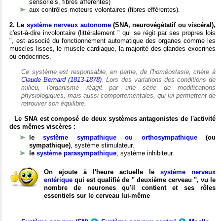
sensoriels, fibres afférentes)
aux contrôles moteurs volontaires (fibres efférentes).
2. Le
système nerveux autonome
(SNA, neurovégétatif ou viscéral),
c'est-à-dire involontaire (littéralement " qui se régit par ses propres lois
", est associé du fonctionnement automatique des organes comme les
muscles lisses, le muscle cardiaque, la majorité des glandes exocrines
ou endocrines.
Ce système est responsable, en partie, de l'homéostasie, chère à
Claude Bernard (1813-1878)
. Lors des variations des conditions de
milieu, l'organisme réagit par une série de modifications
physiologiques, mais aussi comportementales, qui lui permettent de
retrouver son équilibre.
Le SNA est composé de deux systèmes antagonistes de l'activité
des mêmes viscères :
le
système sympathique ou orthosympathique
(ou
sympathique)
, système stimulateur,
le
système parasympathique
, système inhibiteur.
On ajoute à l'heure actuelle le
système nerveux
entérique
qui est qualifié de " deuxième cerveau ", vu le
nombre de neurones qu'il contient et ses rôles
essentiels sur le cerveau lui-même