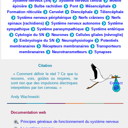
Système nerveux (SN)
Système nerveux central
Moelle
épinière
Bulbe rachidien
Pont
Mésencéphale
Formation réticulée
Cervelet
Diencéphale
Télencéphale
Système nerveux périphérique
Nerfs crâniens
Nerfs
spinaux (rachidiens)
Système nerveux autonome
Système
sympathique
Système parasympathique
Système entérique
Cytologie du SN
Neurones
Cellules gliales (névroglie)
Embryologie du SN
Neurophysiologie
Potentiels
membranaires
Récepteurs membranaires
Transporteurs
membranaires
Neurotransmetteurs
Synapses
Citation
« Comment définir le réel ? Ce que tu
ressens, vois, goûtes ou respires, ne
sont rien que des impulsions électriques
Contact
interprétées par ton cerveau. »
Andy Wachowski
Documentation web
Principes généraux de fonctionnement du système nerveux