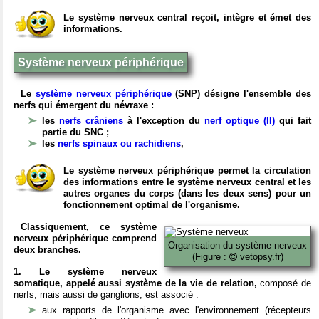
Le système nerveux central reçoit, intègre et émet des
informations.
Système nerveux périphérique
Le
système nerveux périphérique
(SNP) désigne l'ensemble des
nerfs qui émergent du névraxe :
les
nerfs crâniens
à l'exception du
nerf optique (II)
qui fait
partie du SNC ;
les
nerfs spinaux ou rachidiens
,
Le système nerveux périphérique permet la circulation
des informations entre le système nerveux central et les
autres organes du corps (dans les deux sens) pour un
fonctionnement optimal de l'organisme.
Classiquement, ce système
nerveux périphérique comprend
Organisation du système nerveux
deux branches.
(Figure :
vetopsy.fr)
1. Le système nerveux
somatique, appelé aussi système de la vie de relation,
composé de
nerfs, mais aussi de ganglions, est associé :
aux rapports de l'organisme avec l'environnement (récepteurs