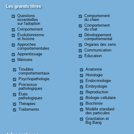
Les grands titres
Questions
Comportement
essentielles
du chien
sur l'adoption
Comportement
Comportement
du chat
Évolutionnisme
Développement
et fixisme
comportemental
Approches
Organes des sens
comportementales
Communication
Apprentissage
Éducation
Mémoire
Troubles
Anatomie
comportementaux
Histologie
Psychopathologie
Endocrinologie
Processus
Embryologie
pathologiques
Reproduction
États
Biologie cellulaire
pathologiques
Biochimie
Thérapies
Modèle standard
Traitements
des particules
Gravitation et
Big Bang