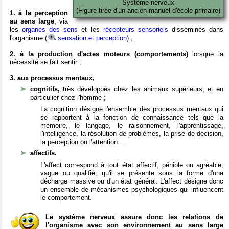
Système nerveux
(Figure tirée d'un ancien manuel d'école primaire)
1. à la perception
au sens large
, via
les
organes des sens
et les
récepteurs sensoriels
disséminés dans
l'organisme (
sensation et perception
) ;
2. à la production d'actes moteurs (comportements)
lorsque la
nécessité se fait sentir ;
3. aux processus mentaux,
cognitifs,
très développés chez les animaux supérieurs, et en
particulier chez l'homme ;
La cognition désigne l'ensemble des processus mentaux qui
se rapportent à la fonction de connaissance tels que la
mémoire, le langage, le raisonnement, l'apprentissage,
l'intelligence, la résolution de problèmes, la prise de décision,
la perception ou l'attention…
affectifs.
L'affect correspond à tout état affectif, pénible ou agréable,
vague ou qualifié, qu'il se présente sous la forme d'une
décharge massive ou d'un état général. L'affect désigne donc
un ensemble de mécanismes psychologiques qui influencent
le comportement.
Le système nerveux assure donc les relations de
l'organisme avec son environnement au sens large