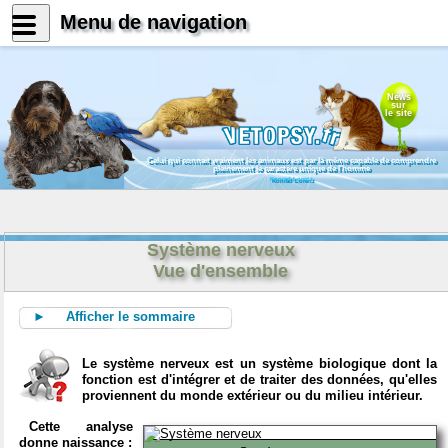
Menu de navigation
News
sur
le site
Celui qui connait vraiment les animaux est par là même capable de comprendre
pleinement le caractère unique de l'homme
Konrad Lorenz
Système nerveux
Vue d'ensemble
► Afficher le sommaire
Le système nerveux est un système biologique dont la
fonction est d'intégrer et de traiter des données, qu'elles
proviennent du monde extérieur ou du milieu intérieur.
Cette analyse
donne naissance :