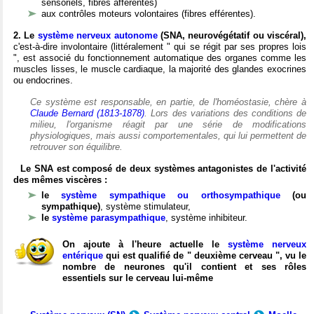
sensoriels, fibres afférentes)
aux contrôles moteurs volontaires (fibres efférentes).
2. Le
système nerveux autonome
(SNA, neurovégétatif ou viscéral),
c'est-à-dire involontaire (littéralement " qui se régit par ses propres lois
", est associé du fonctionnement automatique des organes comme les
muscles lisses, le muscle cardiaque, la majorité des glandes exocrines
ou endocrines.
Ce système est responsable, en partie, de l'homéostasie, chère à
Claude Bernard (1813-1878)
. Lors des variations des conditions de
milieu, l'organisme réagit par une série de modifications
physiologiques, mais aussi comportementales, qui lui permettent de
retrouver son équilibre.
Le SNA est composé de deux systèmes antagonistes de l'activité
des mêmes viscères :
le
système sympathique ou orthosympathique
(ou
sympathique)
, système stimulateur,
le
système parasympathique
, système inhibiteur.
On ajoute à l'heure actuelle le
système nerveux
entérique
qui est qualifié de " deuxième cerveau ", vu le
nombre de neurones qu'il contient et ses rôles
essentiels sur le cerveau lui-même