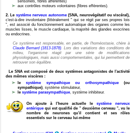
sensoriels, fibres afférentes)
aux contrôles moteurs volontaires (fibres efférentes).
2. Le
système nerveux autonome
(SNA, neurovégétatif ou viscéral),
c'est-à-dire involontaire (littéralement " qui se régit par ses propres lois
", est associé du fonctionnement automatique des organes comme les
muscles lisses, le muscle cardiaque, la majorité des glandes exocrines
ou endocrines.
Ce système est responsable, en partie, de l'homéostasie, chère à
Claude Bernard (1813-1878)
. Lors des variations des conditions de
milieu, l'organisme réagit par une série de modifications
physiologiques, mais aussi comportementales, qui lui permettent de
retrouver son équilibre.
Le SNA est composé de deux systèmes antagonistes de l'activité
des mêmes viscères :
le
système sympathique ou orthosympathique
(ou
sympathique)
, système stimulateur,
le
système parasympathique
, système inhibiteur.
On ajoute à l'heure actuelle le
système nerveux
entérique
qui est qualifié de " deuxième cerveau ", vu le
nombre de neurones qu'il contient et ses rôles
essentiels sur le cerveau lui-même