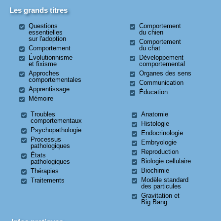
Les grands titres
Questions
Comportement
essentielles
du chien
sur l'adoption
Comportement
Comportement
du chat
Évolutionnisme
Développement
et fixisme
comportemental
Approches
Organes des sens
comportementales
Communication
Apprentissage
Éducation
Mémoire
Troubles
Anatomie
comportementaux
Histologie
Psychopathologie
Endocrinologie
Processus
Embryologie
pathologiques
Reproduction
États
Biologie cellulaire
pathologiques
Biochimie
Thérapies
Modèle standard
Traitements
des particules
Gravitation et
Big Bang