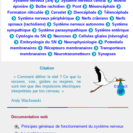
Système nerveux (SN)
Système nerveux central
Moelle
épinière
Bulbe rachidien
Pont
Mésencéphale
Formation réticulée
Cervelet
Diencéphale
Télencéphale
Système nerveux périphérique
Nerfs crâniens
Nerfs
spinaux (rachidiens)
Système nerveux autonome
Système
sympathique
Système parasympathique
Système entérique
Cytologie du SN
Neurones
Cellules gliales (névroglie)
Embryologie du SN
Neurophysiologie
Potentiels
membranaires
Récepteurs membranaires
Transporteurs
membranaires
Neurotransmetteurs
Synapses
Citation
« Comment définir le réel ? Ce que tu
ressens, vois, goûtes ou respires, ne
sont rien que des impulsions électriques
Contact
interprétées par ton cerveau. »
Andy Wachowski
Documentation web
Principes généraux de fonctionnement du système nerveux