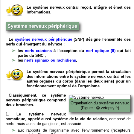
Le système nerveux central reçoit, intègre et émet des
informations.
Système nerveux périphérique
Le
système nerveux périphérique
(SNP) désigne l'ensemble des
nerfs qui émergent du névraxe :
les
nerfs crâniens
à l'exception du
nerf optique (II)
qui fait
partie du SNC ;
les
nerfs spinaux ou rachidiens
,
Le système nerveux périphérique permet la circulation
des informations entre le système nerveux central et les
autres organes du corps (dans les deux sens) pour un
fonctionnement optimal de l'organisme.
Classiquement, ce système
nerveux périphérique comprend
Organisation du système nerveux
deux branches.
(Figure :
vetopsy.fr)
1. Le système nerveux
somatique, appelé aussi système de la vie de relation,
composé de
nerfs, mais aussi de ganglions, est associé :
aux rapports de l'organisme avec l'environnement (récepteurs