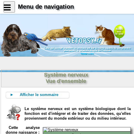
Menu de navigation
News
sur
le site
Celui qui connait vraiment les animaux est par là même capable de comprendre
pleinement le caractère unique de l'homme
Konrad Lorenz
Système nerveux
Vue d'ensemble
► Afficher le sommaire
Le système nerveux est un système biologique dont la
fonction est d'intégrer et de traiter des données, qu'elles
proviennent du monde extérieur ou du milieu intérieur.
Cette analyse
donne naissance :