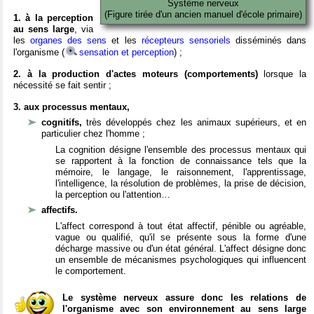
Système nerveux
(Figure tirée d'un ancien manuel d'école primaire)
1. à la perception
au sens large
, via
les
organes des sens
et les
récepteurs sensoriels
disséminés dans
l'organisme (
sensation et perception
) ;
2. à la production d'actes moteurs (comportements)
lorsque la
nécessité se fait sentir ;
3. aux processus mentaux,
cognitifs,
très développés chez les animaux supérieurs, et en
particulier chez l'homme ;
La cognition désigne l'ensemble des processus mentaux qui
se rapportent à la fonction de connaissance tels que la
mémoire, le langage, le raisonnement, l'apprentissage,
l'intelligence, la résolution de problèmes, la prise de décision,
la perception ou l'attention…
affectifs.
L'affect correspond à tout état affectif, pénible ou agréable,
vague ou qualifié, qu'il se présente sous la forme d'une
décharge massive ou d'un état général. L'affect désigne donc
un ensemble de mécanismes psychologiques qui influencent
le comportement.
Le système nerveux assure donc les relations de
l'organisme avec son environnement au sens large