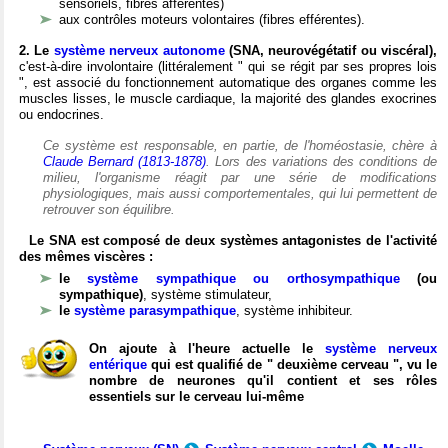
sensoriels, fibres afférentes)
aux contrôles moteurs volontaires (fibres efférentes).
2. Le
système nerveux autonome
(SNA, neurovégétatif ou viscéral),
c'est-à-dire involontaire (littéralement " qui se régit par ses propres lois
", est associé du fonctionnement automatique des organes comme les
muscles lisses, le muscle cardiaque, la majorité des glandes exocrines
ou endocrines.
Ce système est responsable, en partie, de l'homéostasie, chère à
Claude Bernard (1813-1878)
. Lors des variations des conditions de
milieu, l'organisme réagit par une série de modifications
physiologiques, mais aussi comportementales, qui lui permettent de
retrouver son équilibre.
Le SNA est composé de deux systèmes antagonistes de l'activité
des mêmes viscères :
le
système sympathique ou orthosympathique
(ou
sympathique)
, système stimulateur,
le
système parasympathique
, système inhibiteur.
On ajoute à l'heure actuelle le
système nerveux
entérique
qui est qualifié de " deuxième cerveau ", vu le
nombre de neurones qu'il contient et ses rôles
essentiels sur le cerveau lui-même