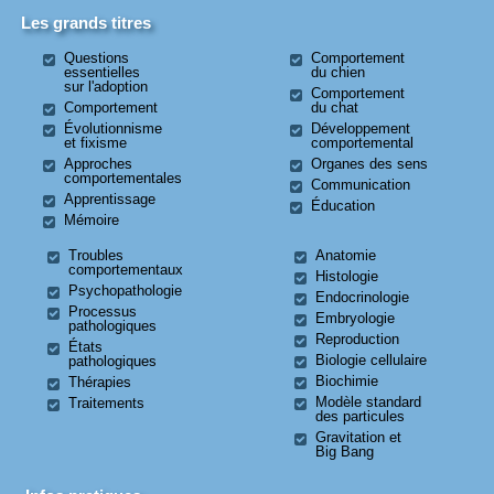
Les grands titres
Questions
Comportement
essentielles
du chien
sur l'adoption
Comportement
Comportement
du chat
Évolutionnisme
Développement
et fixisme
comportemental
Approches
Organes des sens
comportementales
Communication
Apprentissage
Éducation
Mémoire
Troubles
Anatomie
comportementaux
Histologie
Psychopathologie
Endocrinologie
Processus
Embryologie
pathologiques
Reproduction
États
Biologie cellulaire
pathologiques
Biochimie
Thérapies
Modèle standard
Traitements
des particules
Gravitation et
Big Bang