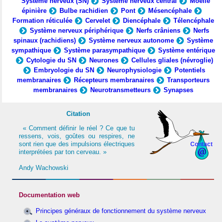
Système nerveux (SN)
Système nerveux central
Moelle
épinière
Bulbe rachidien
Pont
Mésencéphale
Formation réticulée
Cervelet
Diencéphale
Télencéphale
Système nerveux périphérique
Nerfs crâniens
Nerfs
spinaux (rachidiens)
Système nerveux autonome
Système
sympathique
Système parasympathique
Système entérique
Cytologie du SN
Neurones
Cellules gliales (névroglie)
Embryologie du SN
Neurophysiologie
Potentiels
membranaires
Récepteurs membranaires
Transporteurs
membranaires
Neurotransmetteurs
Synapses
Citation
« Comment définir le réel ? Ce que tu
ressens, vois, goûtes ou respires, ne
sont rien que des impulsions électriques
Contact
interprétées par ton cerveau. »
Andy Wachowski
Documentation web
Principes généraux de fonctionnement du système nerveux