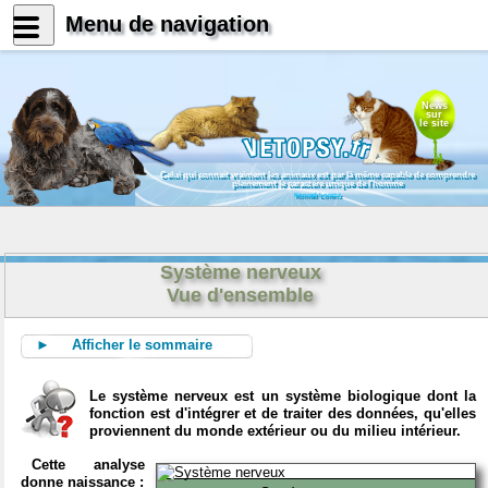
Menu de navigation
News
sur
le site
Celui qui connait vraiment les animaux est par là même capable de comprendre
pleinement le caractère unique de l'homme
Konrad Lorenz
Système nerveux
Vue d'ensemble
► Afficher le sommaire
Le système nerveux est un système biologique dont la
fonction est d'intégrer et de traiter des données, qu'elles
proviennent du monde extérieur ou du milieu intérieur.
Cette analyse
donne naissance :