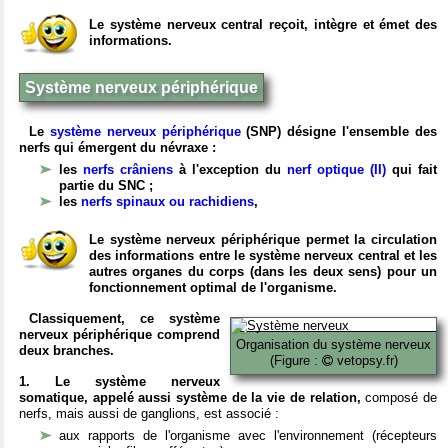
Le système nerveux central reçoit, intègre et émet des
informations.
Système nerveux périphérique
Le
système nerveux périphérique
(SNP) désigne l'ensemble des
nerfs qui émergent du névraxe :
les
nerfs crâniens
à l'exception du
nerf optique (II)
qui fait
partie du SNC ;
les
nerfs spinaux ou rachidiens
,
Le système nerveux périphérique permet la circulation
des informations entre le système nerveux central et les
autres organes du corps (dans les deux sens) pour un
fonctionnement optimal de l'organisme.
Classiquement, ce système
nerveux périphérique comprend
Organisation du système nerveux
deux branches.
(Figure :
vetopsy.fr)
1. Le système nerveux
somatique, appelé aussi système de la vie de relation,
composé de
nerfs, mais aussi de ganglions, est associé :
aux rapports de l'organisme avec l'environnement (récepteurs