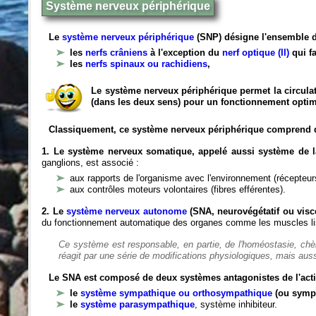
Système nerveux périphérique
Le
système nerveux périphérique
(SNP) désigne l'ensemble d
les
nerfs crâniens
à l'exception du
nerf optique (II)
qui fa
les
nerfs spinaux ou rachidiens
,
Le système nerveux périphérique permet la circulat
(dans les deux sens) pour un fonctionnement optim
Classiquement, ce système nerveux périphérique comprend 
1. Le système nerveux somatique, appelé aussi système de la
ganglions, est associé :
aux rapports de l'organisme avec l'environnement (récepteurs
aux contrôles moteurs volontaires (fibres efférentes).
2. Le
système nerveux autonome
(SNA, neurovégétatif ou viscé
du fonctionnement automatique des organes comme les muscles liss
Ce système est responsable, en partie, de l'homéostasie, ch
réagit par une série de modifications physiologiques, mais auss
Le SNA est composé de deux systèmes antagonistes de l'acti
le
système sympathique ou orthosympathique
(ou symp
le
système parasympathique
, système inhibiteur.