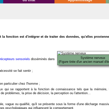
du chat
Apprentissage
la fonction est d'intégrer et de traiter des données, qu'elles provien
Système nerveux
récepteurs sensoriels
disséminés dans
(Figure tirée d'un ancien manuel d'é
écessité se fait sentir ;
en particulier chez l'homme ;
x qui se rapportent à la fonction de connaissance tels que la mémoire, l
on de problèmes, la prise de décision, la perception ou l'attention…
able, vague ou qualifié, qu'il se présente sous la forme d'une décharge massi
mes psychologiques qui influencent le comportement.