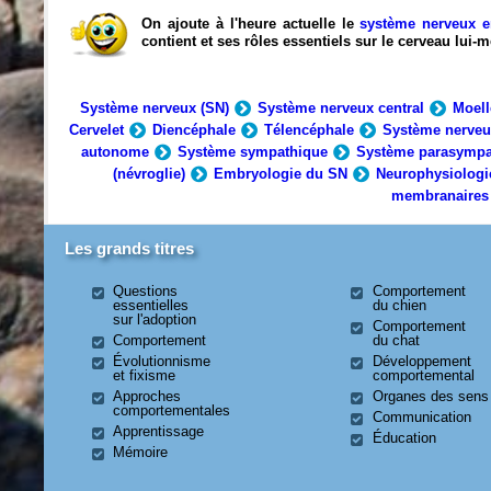
On ajoute à l'heure actuelle le
système nerveux e
contient et ses rôles essentiels sur le cerveau lui
Système nerveux (SN)
Système nerveux central
Moell
Cervelet
Diencéphale
Télencéphale
Système nerveu
autonome
Système sympathique
Système parasympa
(névroglie)
Embryologie du SN
Neurophysiologi
membranaires
Les grands titres
Questions
Comportement
essentielles
du chien
sur l'adoption
Comportement
Comportement
du chat
Évolutionnisme
Développement
et fixisme
comportemental
Approches
Organes des sens
comportementales
Communication
Apprentissage
Éducation
Mémoire