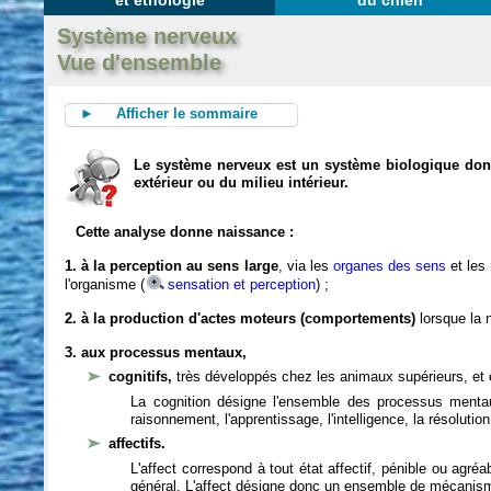
et éthologie
du chien
Système nerveux
Vue d'ensemble
► Afficher le sommaire
Le système nerveux est un système biologique dont 
extérieur ou du milieu intérieur.
Cette analyse donne naissance :
1. à la perception au sens large
, via les
organes des sens
et les
l'organisme (
sensation et perception
) ;
2. à la production d'actes moteurs (comportements)
lorsque la n
3. aux processus mentaux,
cognitifs,
très développés chez les animaux supérieurs, et 
La cognition désigne l'ensemble des processus mentau
raisonnement, l'apprentissage, l'intelligence, la résoluti
affectifs.
L'affect correspond à tout état affectif, pénible ou agré
général. L'affect désigne donc un ensemble de mécanis