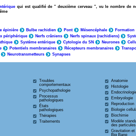
ntérique
qui est qualifié de " deuxième cerveau ", vu le nombre de n
-même
e épinière
Bulbe rachidien
Pont
Mésencéphale
Formation 
x périphérique
Nerfs crâniens
Nerfs spinaux (rachidiens)
Syst
thique
Système entérique
Cytologie du SN
Neurones
Cell
e
Potentiels membranaires
Récepteurs membranaires
Transpo
Neurotransmetteurs
Synapses
Troubles
Anatomie
comportementaux
Histologie
Psychopathologie
Endocrinologi
Processus
Embryologie
pathologiques
Reproduction
États
Biologie cellul
pathologiques
Biochimie
Thérapies
Modèle stand
Traitements
des particules
Gravitation et
Big Bang