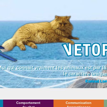
lui qui connait vraiment les animaux est par
le caractère uniqu
Konrad Lor
Comportement
Communication