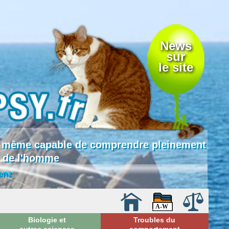
News
sur
le site
 là même capable de comprendre pleinement
e de l'homme
enz
Biologie et
Troubles du