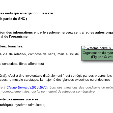
es nerfs qui émergent du névraxe :
it partie du SNC ;
ion des informations entre le système nerveux central et les autres org
al de l'organisme.
deux branches.
Organisation du sys
 vie de relation,
composé de nerfs, mais aussi de
(Figure :
veto
 sensoriels, fibres afférentes)
ral),
c'est-à-dire involontaire (littéralement " qui se régit par ses propres lois
es, le muscle cardiaque, la majorité des glandes exocrines ou endocrines.
ère à
Claude Bernard (1813-1878)
. Lors des variations des conditions de mili
i comportementales, qui lui permettent de retrouver son équilibre.
vité des mêmes viscères :
athique)
, système stimulateur,