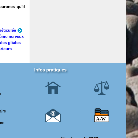
eurones qu'il
réticulée
ème nerveux
ules gliales
rteurs
Infos pratiques
e
aire
ard