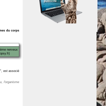
publicité
anes du corps
tème nerveux
psy.fr)
 ", est associé
eu, l'organisme