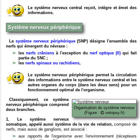
Le système nerveux central reçoit, intègre et émet des
informations.
Système nerveux périphérique
Le
système nerveux périphérique
(SNP) désigne l'ensemble des
nerfs qui émergent du névraxe :
les
nerfs crâniens
à l'exception du
nerf optique (II)
qui fait
partie du SNC ;
les
nerfs spinaux ou rachidiens
,
Le système nerveux périphérique permet la circulation
des informations entre le système nerveux central et les
autres organes du corps (dans les deux sens) pour un
fonctionnement optimal de l'organisme.
Classiquement, ce système
nerveux périphérique comprend
Organisation du système nerveux
deux branches.
(Figure :
vetopsy.fr)
1. Le système nerveux
somatique, appelé aussi système de la vie de relation,
composé de
nerfs, mais aussi de ganglions, est associé :
aux rapports de l'organisme avec l'environnement (récepteurs