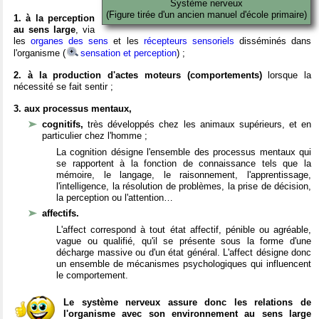
Système nerveux
(Figure tirée d'un ancien manuel d'école primaire)
1. à la perception
au sens large
, via
les
organes des sens
et les
récepteurs sensoriels
disséminés dans
l'organisme (
sensation et perception
) ;
2. à la production d'actes moteurs (comportements)
lorsque la
nécessité se fait sentir ;
3. aux processus mentaux,
cognitifs,
très développés chez les animaux supérieurs, et en
particulier chez l'homme ;
La cognition désigne l'ensemble des processus mentaux qui
se rapportent à la fonction de connaissance tels que la
mémoire, le langage, le raisonnement, l'apprentissage,
l'intelligence, la résolution de problèmes, la prise de décision,
la perception ou l'attention…
affectifs.
L'affect correspond à tout état affectif, pénible ou agréable,
vague ou qualifié, qu'il se présente sous la forme d'une
décharge massive ou d'un état général. L'affect désigne donc
un ensemble de mécanismes psychologiques qui influencent
le comportement.
Le système nerveux assure donc les relations de
l'organisme avec son environnement au sens large