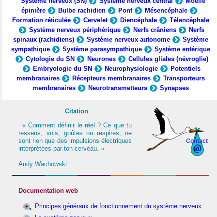
Système nerveux (SN)
Système nerveux central
Moelle
épinière
Bulbe rachidien
Pont
Mésencéphale
Formation réticulée
Cervelet
Diencéphale
Télencéphale
Système nerveux périphérique
Nerfs crâniens
Nerfs
spinaux (rachidiens)
Système nerveux autonome
Système
sympathique
Système parasympathique
Système entérique
Cytologie du SN
Neurones
Cellules gliales (névroglie)
Embryologie du SN
Neurophysiologie
Potentiels
membranaires
Récepteurs membranaires
Transporteurs
membranaires
Neurotransmetteurs
Synapses
Citation
« Comment définir le réel ? Ce que tu
ressens, vois, goûtes ou respires, ne
sont rien que des impulsions électriques
Contact
interprétées par ton cerveau. »
Andy Wachowski
Documentation web
Principes généraux de fonctionnement du système nerveux