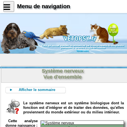
Menu de navigation
News
sur
le site
Celui qui connait vraiment les animaux est par là même capable de comprendre
pleinement le caractère unique de l'homme
Konrad Lorenz
Système nerveux
Vue d'ensemble
► Afficher le sommaire
Le système nerveux est un système biologique dont la
fonction est d'intégrer et de traiter des données, qu'elles
proviennent du monde extérieur ou du milieu intérieur.
Cette analyse
donne naissance :