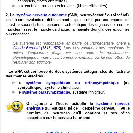
sensoriels, fibres afférentes)
aux contrôles moteurs volontaires (fibres efférentes).
2. Le
système nerveux autonome
(SNA, neurovégétatif ou viscéral),
c'est-à-dire involontaire (littéralement " qui se régit par ses propres lois
", est associé du fonctionnement automatique des organes comme les
muscles lisses, le muscle cardiaque, la majorité des glandes exocrines
ou endocrines.
Ce système est responsable, en partie, de l'homéostasie, chère à
Claude Bernard (1813-1878)
. Lors des variations des conditions de
milieu, l'organisme réagit par une série de modifications
physiologiques, mais aussi comportementales, qui lui permettent de
retrouver son équilibre.
Le SNA est composé de deux systèmes antagonistes de l'activité
des mêmes viscères :
le
système sympathique ou orthosympathique
(ou
sympathique)
, système stimulateur,
le
système parasympathique
, système inhibiteur.
On ajoute à l'heure actuelle le
système nerveux
entérique
qui est qualifié de " deuxième cerveau ", vu le
nombre de neurones qu'il contient et ses rôles
essentiels sur le cerveau lui-même