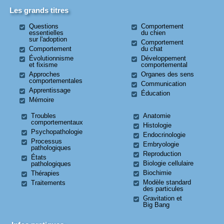
Les grands titres
Questions
Comportement
essentielles
du chien
sur l'adoption
Comportement
Comportement
du chat
Évolutionnisme
Développement
et fixisme
comportemental
Approches
Organes des sens
comportementales
Communication
Apprentissage
Éducation
Mémoire
Troubles
Anatomie
comportementaux
Histologie
Psychopathologie
Endocrinologie
Processus
Embryologie
pathologiques
Reproduction
États
Biologie cellulaire
pathologiques
Biochimie
Thérapies
Modèle standard
Traitements
des particules
Gravitation et
Big Bang