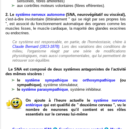
sensoriels, fibres afférentes)
aux contrôles moteurs volontaires (fibres efférentes).
2. Le
système nerveux autonome
(SNA, neurovégétatif ou viscéral),
c'est-à-dire involontaire (littéralement " qui se régit par ses propres lois
", est associé du fonctionnement automatique des organes comme les
muscles lisses, le muscle cardiaque, la majorité des glandes exocrines
ou endocrines.
Ce système est responsable, en partie, de l'homéostasie, chère à
Claude Bernard (1813-1878)
. Lors des variations des conditions de
milieu, l'organisme réagit par une série de modifications
physiologiques, mais aussi comportementales, qui lui permettent de
retrouver son équilibre.
Le SNA est composé de deux systèmes antagonistes de l'activité
des mêmes viscères :
le
système sympathique ou orthosympathique
(ou
sympathique)
, système stimulateur,
le
système parasympathique
, système inhibiteur.
On ajoute à l'heure actuelle le
système nerveux
entérique
qui est qualifié de " deuxième cerveau ", vu le
nombre de neurones qu'il contient et ses rôles
essentiels sur le cerveau lui-même