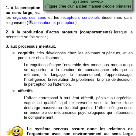
Système nerveux
(Figure tirée d'un ancien manuel d'école primaire)
1. à la perception
au sens large
, via
les
organes des sens
et les
récepteurs sensoriels
disséminés dans
l'organisme (
sensation et perception
) ;
2. à la production d'actes moteurs (comportements)
lorsque la
nécessité se fait sentir ;
3. aux processus mentaux,
cognitifs,
très développés chez les animaux supérieurs, et en
particulier chez l'homme ;
La cognition désigne l'ensemble des processus mentaux qui
se rapportent à la fonction de connaissance tels que la
mémoire, le langage, le raisonnement, l'apprentissage,
l'intelligence, la résolution de problèmes, la prise de décision,
la perception ou l'attention…
affectifs.
L'affect correspond à tout état affectif, pénible ou agréable,
vague ou qualifié, qu'il se présente sous la forme d'une
décharge massive ou d'un état général. L'affect désigne donc
un ensemble de mécanismes psychologiques qui influencent
le comportement.
Le système nerveux assure donc les relations de
l'organisme avec son environnement au sens large