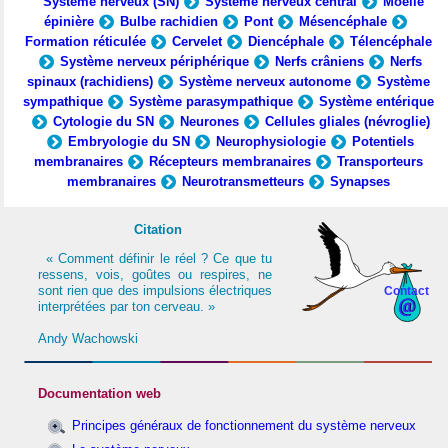
Système nerveux (SN)
Système nerveux central
Moelle
épinière
Bulbe rachidien
Pont
Mésencéphale
Formation réticulée
Cervelet
Diencéphale
Télencéphale
Système nerveux périphérique
Nerfs crâniens
Nerfs
spinaux (rachidiens)
Système nerveux autonome
Système
sympathique
Système parasympathique
Système entérique
Cytologie du SN
Neurones
Cellules gliales (névroglie)
Embryologie du SN
Neurophysiologie
Potentiels
membranaires
Récepteurs membranaires
Transporteurs
membranaires
Neurotransmetteurs
Synapses
Citation
« Comment définir le réel ? Ce que tu
ressens, vois, goûtes ou respires, ne
sont rien que des impulsions électriques
Contact
interprétées par ton cerveau. »
Andy Wachowski
Documentation web
Principes généraux de fonctionnement du système nerveux