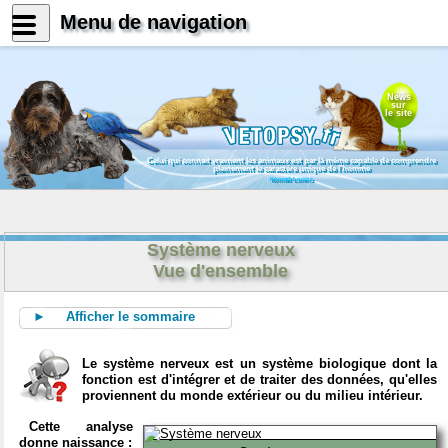
Menu de navigation
News
sur
le site
Celui qui connait vraiment les animaux est par là même capable de comprendre
pleinement le caractère unique de l'homme
Konrad Lorenz
Système nerveux
Vue d'ensemble
► Afficher le sommaire
Le système nerveux est un système biologique dont la
fonction est d'intégrer et de traiter des données, qu'elles
proviennent du monde extérieur ou du milieu intérieur.
Cette analyse
donne naissance :