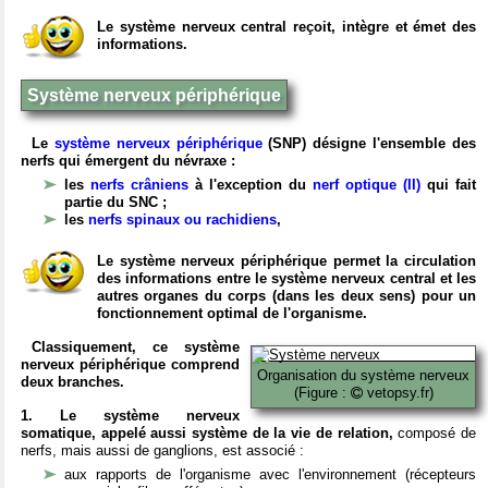
Le système nerveux central reçoit, intègre et émet des
informations.
Système nerveux périphérique
Le
système nerveux périphérique
(SNP) désigne l'ensemble des
nerfs qui émergent du névraxe :
les
nerfs crâniens
à l'exception du
nerf optique (II)
qui fait
partie du SNC ;
les
nerfs spinaux ou rachidiens
,
Le système nerveux périphérique permet la circulation
des informations entre le système nerveux central et les
autres organes du corps (dans les deux sens) pour un
fonctionnement optimal de l'organisme.
Classiquement, ce système
nerveux périphérique comprend
Organisation du système nerveux
deux branches.
(Figure :
vetopsy.fr)
1. Le système nerveux
somatique, appelé aussi système de la vie de relation,
composé de
nerfs, mais aussi de ganglions, est associé :
aux rapports de l'organisme avec l'environnement (récepteurs