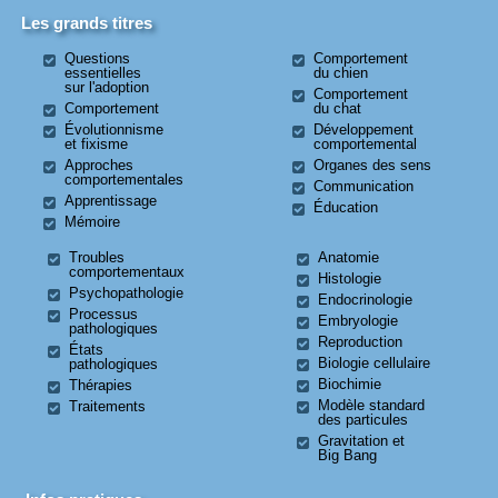
Les grands titres
Questions
Comportement
essentielles
du chien
sur l'adoption
Comportement
Comportement
du chat
Évolutionnisme
Développement
et fixisme
comportemental
Approches
Organes des sens
comportementales
Communication
Apprentissage
Éducation
Mémoire
Troubles
Anatomie
comportementaux
Histologie
Psychopathologie
Endocrinologie
Processus
Embryologie
pathologiques
Reproduction
États
Biologie cellulaire
pathologiques
Biochimie
Thérapies
Modèle standard
Traitements
des particules
Gravitation et
Big Bang