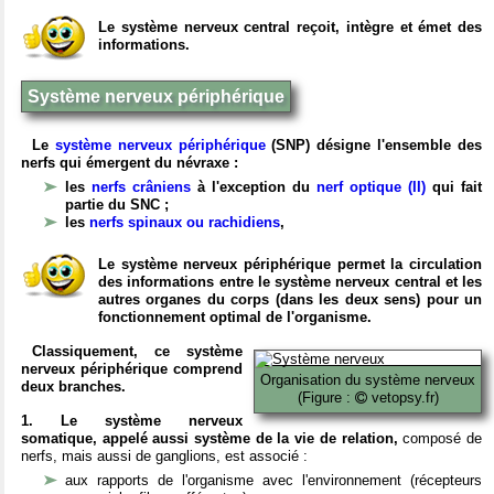
Le système nerveux central reçoit, intègre et émet des
informations.
Système nerveux périphérique
Le
système nerveux périphérique
(SNP) désigne l'ensemble des
nerfs qui émergent du névraxe :
les
nerfs crâniens
à l'exception du
nerf optique (II)
qui fait
partie du SNC ;
les
nerfs spinaux ou rachidiens
,
Le système nerveux périphérique permet la circulation
des informations entre le système nerveux central et les
autres organes du corps (dans les deux sens) pour un
fonctionnement optimal de l'organisme.
Classiquement, ce système
nerveux périphérique comprend
Organisation du système nerveux
deux branches.
(Figure :
vetopsy.fr)
1. Le système nerveux
somatique, appelé aussi système de la vie de relation,
composé de
nerfs, mais aussi de ganglions, est associé :
aux rapports de l'organisme avec l'environnement (récepteurs