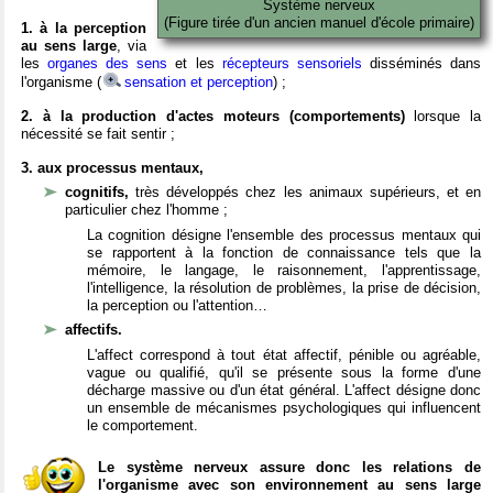
Système nerveux
(Figure tirée d'un ancien manuel d'école primaire)
1. à la perception
au sens large
, via
les
organes des sens
et les
récepteurs sensoriels
disséminés dans
l'organisme (
sensation et perception
) ;
2. à la production d'actes moteurs (comportements)
lorsque la
nécessité se fait sentir ;
3. aux processus mentaux,
cognitifs,
très développés chez les animaux supérieurs, et en
particulier chez l'homme ;
La cognition désigne l'ensemble des processus mentaux qui
se rapportent à la fonction de connaissance tels que la
mémoire, le langage, le raisonnement, l'apprentissage,
l'intelligence, la résolution de problèmes, la prise de décision,
la perception ou l'attention…
affectifs.
L'affect correspond à tout état affectif, pénible ou agréable,
vague ou qualifié, qu'il se présente sous la forme d'une
décharge massive ou d'un état général. L'affect désigne donc
un ensemble de mécanismes psychologiques qui influencent
le comportement.
Le système nerveux assure donc les relations de
l'organisme avec son environnement au sens large