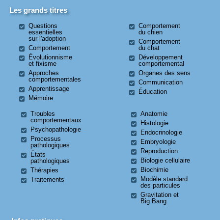
Les grands titres
Questions
Comportement
essentielles
du chien
sur l'adoption
Comportement
Comportement
du chat
Évolutionnisme
Développement
et fixisme
comportemental
Approches
Organes des sens
comportementales
Communication
Apprentissage
Éducation
Mémoire
Troubles
Anatomie
comportementaux
Histologie
Psychopathologie
Endocrinologie
Processus
Embryologie
pathologiques
Reproduction
États
Biologie cellulaire
pathologiques
Biochimie
Thérapies
Modèle standard
Traitements
des particules
Gravitation et
Big Bang