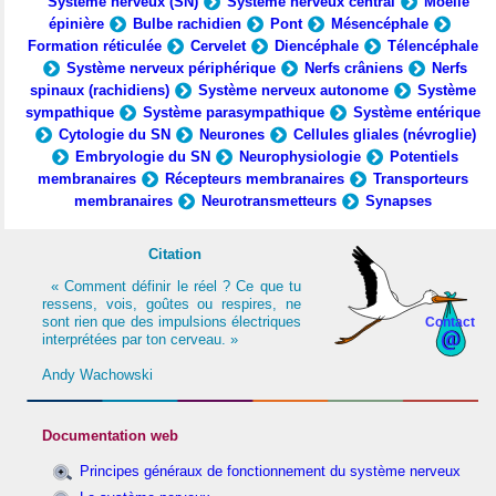
Système nerveux (SN)
Système nerveux central
Moelle
épinière
Bulbe rachidien
Pont
Mésencéphale
Formation réticulée
Cervelet
Diencéphale
Télencéphale
Système nerveux périphérique
Nerfs crâniens
Nerfs
spinaux (rachidiens)
Système nerveux autonome
Système
sympathique
Système parasympathique
Système entérique
Cytologie du SN
Neurones
Cellules gliales (névroglie)
Embryologie du SN
Neurophysiologie
Potentiels
membranaires
Récepteurs membranaires
Transporteurs
membranaires
Neurotransmetteurs
Synapses
Citation
« Comment définir le réel ? Ce que tu
ressens, vois, goûtes ou respires, ne
sont rien que des impulsions électriques
Contact
interprétées par ton cerveau. »
Andy Wachowski
Documentation web
Principes généraux de fonctionnement du système nerveux