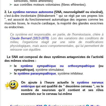
sensoriels, fibres afférentes)
aux contrôles moteurs volontaires (fibres efférentes).
2. Le
système nerveux autonome
(SNA, neurovégétatif ou viscéral),
c'est-à-dire involontaire (littéralement " qui se régit par ses propres lois
", est associé du fonctionnement automatique des organes comme les
muscles lisses, le muscle cardiaque, la majorité des glandes exocrines
ou endocrines.
Ce système est responsable, en partie, de l'homéostasie, chère à
Claude Bernard (1813-1878)
. Lors des variations des conditions de
milieu, l'organisme réagit par une série de modifications
physiologiques, mais aussi comportementales, qui lui permettent de
retrouver son équilibre.
Le SNA est composé de deux systèmes antagonistes de l'activité
des mêmes viscères :
le
système sympathique ou orthosympathique
(ou
sympathique)
, système stimulateur,
le
système parasympathique
, système inhibiteur.
On ajoute à l'heure actuelle le
système nerveux
entérique
qui est qualifié de " deuxième cerveau ", vu le
nombre de neurones qu'il contient et ses rôles
essentiels sur le cerveau lui-même