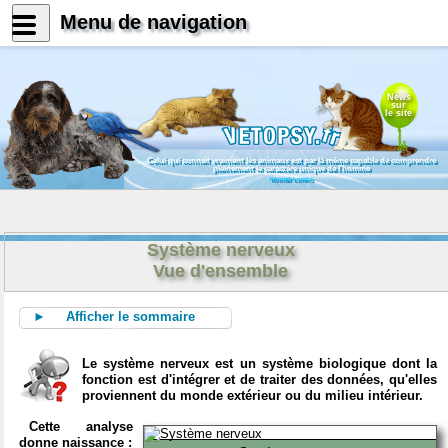
Menu de navigation
News
sur
le site
Celui qui connait vraiment les animaux est par là même capable de comprendre
pleinement le caractère unique de l'homme
Konrad Lorenz
Système nerveux
Vue d'ensemble
► Afficher le sommaire
Le système nerveux est un système biologique dont la
fonction est d'intégrer et de traiter des données, qu'elles
proviennent du monde extérieur ou du milieu intérieur.
Cette analyse
donne naissance :