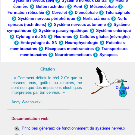
Système nerveux (SN)
Système nerveux central
Moelle
épinière
Bulbe rachidien
Pont
Mésencéphale
Formation réticulée
Cervelet
Diencéphale
Télencéphale
Système nerveux périphérique
Nerfs crâniens
Nerfs
spinaux (rachidiens)
Système nerveux autonome
Système
sympathique
Système parasympathique
Système entérique
Cytologie du SN
Neurones
Cellules gliales (névroglie)
Embryologie du SN
Neurophysiologie
Potentiels
membranaires
Récepteurs membranaires
Transporteurs
membranaires
Neurotransmetteurs
Synapses
Citation
« Comment définir le réel ? Ce que tu
ressens, vois, goûtes ou respires, ne
sont rien que des impulsions électriques
Contact
interprétées par ton cerveau. »
Andy Wachowski
Documentation web
Principes généraux de fonctionnement du système nerveux