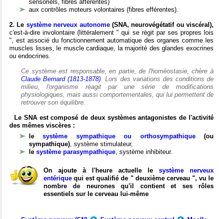
sensoriels, fibres afférentes)
aux contrôles moteurs volontaires (fibres efférentes).
2. Le
système nerveux autonome
(SNA, neurovégétatif ou viscéral),
c'est-à-dire involontaire (littéralement " qui se régit par ses propres lois
", est associé du fonctionnement automatique des organes comme les
muscles lisses, le muscle cardiaque, la majorité des glandes exocrines
ou endocrines.
Ce système est responsable, en partie, de l'homéostasie, chère à
Claude Bernard (1813-1878)
. Lors des variations des conditions de
milieu, l'organisme réagit par une série de modifications
physiologiques, mais aussi comportementales, qui lui permettent de
retrouver son équilibre.
Le SNA est composé de deux systèmes antagonistes de l'activité
des mêmes viscères :
le
système sympathique ou orthosympathique
(ou
sympathique)
, système stimulateur,
le
système parasympathique
, système inhibiteur.
On ajoute à l'heure actuelle le
système nerveux
entérique
qui est qualifié de " deuxième cerveau ", vu le
nombre de neurones qu'il contient et ses rôles
essentiels sur le cerveau lui-même