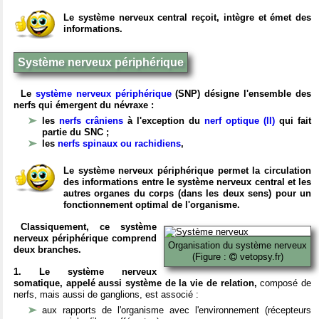
Le système nerveux central reçoit, intègre et émet des
informations.
Système nerveux périphérique
Le
système nerveux périphérique
(SNP) désigne l'ensemble des
nerfs qui émergent du névraxe :
les
nerfs crâniens
à l'exception du
nerf optique (II)
qui fait
partie du SNC ;
les
nerfs spinaux ou rachidiens
,
Le système nerveux périphérique permet la circulation
des informations entre le système nerveux central et les
autres organes du corps (dans les deux sens) pour un
fonctionnement optimal de l'organisme.
Classiquement, ce système
nerveux périphérique comprend
Organisation du système nerveux
deux branches.
(Figure :
vetopsy.fr)
1. Le système nerveux
somatique, appelé aussi système de la vie de relation,
composé de
nerfs, mais aussi de ganglions, est associé :
aux rapports de l'organisme avec l'environnement (récepteurs