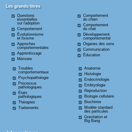
Les grands titres
Questions
Comportement
essentielles
du chien
sur l'adoption
Comportement
Comportement
du chat
Évolutionnisme
Développement
et fixisme
comportemental
Approches
Organes des sens
comportementales
Communication
Apprentissage
Éducation
Mémoire
Troubles
Anatomie
comportementaux
Histologie
Psychopathologie
Endocrinologie
Processus
Embryologie
pathologiques
Reproduction
États
Biologie cellulaire
pathologiques
Biochimie
Thérapies
Modèle standard
Traitements
des particules
Gravitation et
Big Bang