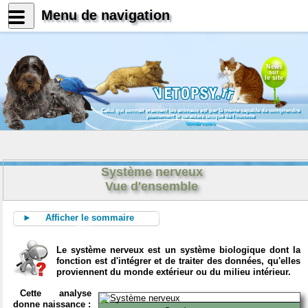
Menu de navigation
News
sur
le site
Celui qui connait vraiment les animaux est par là même capable de comprendre
pleinement le caractère unique de l'homme
Konrad Lorenz
Système nerveux
Vue d'ensemble
► Afficher le sommaire
Le système nerveux est un système biologique dont la
fonction est d'intégrer et de traiter des données, qu'elles
proviennent du monde extérieur ou du milieu intérieur.
Cette analyse
donne naissance :