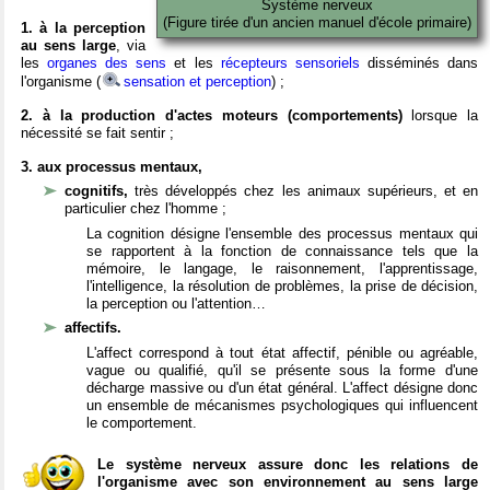
Système nerveux
(Figure tirée d'un ancien manuel d'école primaire)
1. à la perception
au sens large
, via
les
organes des sens
et les
récepteurs sensoriels
disséminés dans
l'organisme (
sensation et perception
) ;
2. à la production d'actes moteurs (comportements)
lorsque la
nécessité se fait sentir ;
3. aux processus mentaux,
cognitifs,
très développés chez les animaux supérieurs, et en
particulier chez l'homme ;
La cognition désigne l'ensemble des processus mentaux qui
se rapportent à la fonction de connaissance tels que la
mémoire, le langage, le raisonnement, l'apprentissage,
l'intelligence, la résolution de problèmes, la prise de décision,
la perception ou l'attention…
affectifs.
L'affect correspond à tout état affectif, pénible ou agréable,
vague ou qualifié, qu'il se présente sous la forme d'une
décharge massive ou d'un état général. L'affect désigne donc
un ensemble de mécanismes psychologiques qui influencent
le comportement.
Le système nerveux assure donc les relations de
l'organisme avec son environnement au sens large