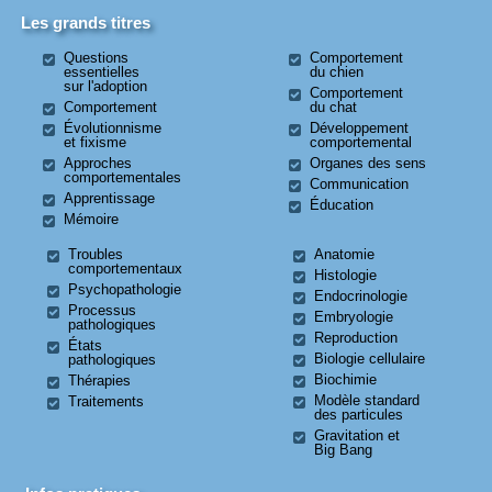
Les grands titres
Questions
Comportement
essentielles
du chien
sur l'adoption
Comportement
Comportement
du chat
Évolutionnisme
Développement
et fixisme
comportemental
Approches
Organes des sens
comportementales
Communication
Apprentissage
Éducation
Mémoire
Troubles
Anatomie
comportementaux
Histologie
Psychopathologie
Endocrinologie
Processus
Embryologie
pathologiques
Reproduction
États
Biologie cellulaire
pathologiques
Biochimie
Thérapies
Modèle standard
Traitements
des particules
Gravitation et
Big Bang