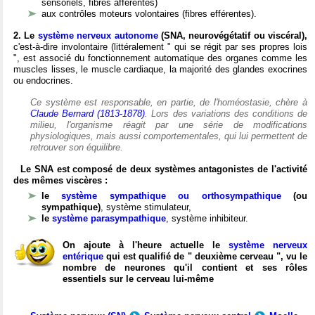
sensoriels, fibres afférentes)
aux contrôles moteurs volontaires (fibres efférentes).
2. Le
système nerveux autonome
(SNA, neurovégétatif ou viscéral),
c'est-à-dire involontaire (littéralement " qui se régit par ses propres lois
", est associé du fonctionnement automatique des organes comme les
muscles lisses, le muscle cardiaque, la majorité des glandes exocrines
ou endocrines.
Ce système est responsable, en partie, de l'homéostasie, chère à
Claude Bernard (1813-1878)
. Lors des variations des conditions de
milieu, l'organisme réagit par une série de modifications
physiologiques, mais aussi comportementales, qui lui permettent de
retrouver son équilibre.
Le SNA est composé de deux systèmes antagonistes de l'activité
des mêmes viscères :
le
système sympathique ou orthosympathique
(ou
sympathique)
, système stimulateur,
le
système parasympathique
, système inhibiteur.
On ajoute à l'heure actuelle le
système nerveux
entérique
qui est qualifié de " deuxième cerveau ", vu le
nombre de neurones qu'il contient et ses rôles
essentiels sur le cerveau lui-même