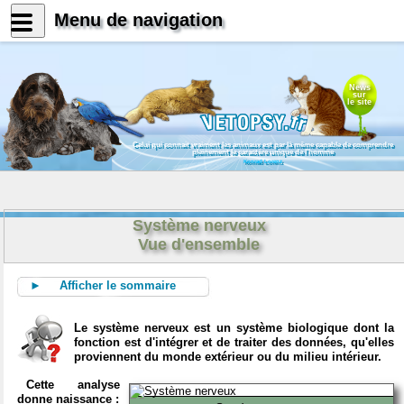
Menu de navigation
News
sur
le site
Celui qui connait vraiment les animaux est par là même capable de comprendre
pleinement le caractère unique de l'homme
Konrad Lorenz
Système nerveux
Vue d'ensemble
► Afficher le sommaire
Le système nerveux est un système biologique dont la
fonction est d'intégrer et de traiter des données, qu'elles
proviennent du monde extérieur ou du milieu intérieur.
Cette analyse
donne naissance :