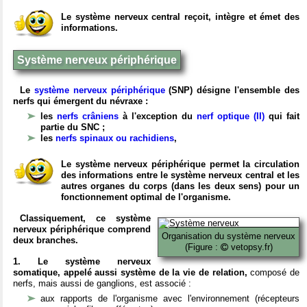
Le système nerveux central reçoit, intègre et émet des
informations.
Système nerveux périphérique
Le
système nerveux périphérique
(SNP) désigne l'ensemble des
nerfs qui émergent du névraxe :
les
nerfs crâniens
à l'exception du
nerf optique (II)
qui fait
partie du SNC ;
les
nerfs spinaux ou rachidiens
,
Le système nerveux périphérique permet la circulation
des informations entre le système nerveux central et les
autres organes du corps (dans les deux sens) pour un
fonctionnement optimal de l'organisme.
Classiquement, ce système
nerveux périphérique comprend
Organisation du système nerveux
deux branches.
(Figure :
vetopsy.fr)
1. Le système nerveux
somatique, appelé aussi système de la vie de relation,
composé de
nerfs, mais aussi de ganglions, est associé :
aux rapports de l'organisme avec l'environnement (récepteurs