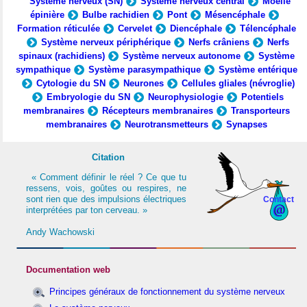
Système nerveux (SN)
Système nerveux central
Moelle
épinière
Bulbe rachidien
Pont
Mésencéphale
Formation réticulée
Cervelet
Diencéphale
Télencéphale
Système nerveux périphérique
Nerfs crâniens
Nerfs
spinaux (rachidiens)
Système nerveux autonome
Système
sympathique
Système parasympathique
Système entérique
Cytologie du SN
Neurones
Cellules gliales (névroglie)
Embryologie du SN
Neurophysiologie
Potentiels
membranaires
Récepteurs membranaires
Transporteurs
membranaires
Neurotransmetteurs
Synapses
Citation
« Comment définir le réel ? Ce que tu
ressens, vois, goûtes ou respires, ne
sont rien que des impulsions électriques
Contact
interprétées par ton cerveau. »
Andy Wachowski
Documentation web
Principes généraux de fonctionnement du système nerveux