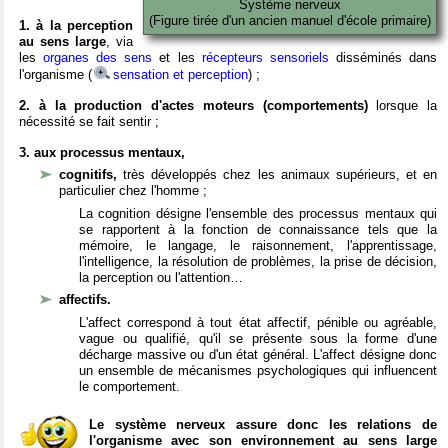
Système nerveux
(Figure tirée d'un ancien manuel d'école primaire)
1. à la perception
au sens large
, via
les
organes des sens
et les
récepteurs sensoriels
disséminés dans
l'organisme (
sensation et perception
) ;
2. à la production d'actes moteurs (comportements)
lorsque la
nécessité se fait sentir ;
3. aux processus mentaux,
cognitifs,
très développés chez les animaux supérieurs, et en
particulier chez l'homme ;
La cognition désigne l'ensemble des processus mentaux qui
se rapportent à la fonction de connaissance tels que la
mémoire, le langage, le raisonnement, l'apprentissage,
l'intelligence, la résolution de problèmes, la prise de décision,
la perception ou l'attention…
affectifs.
L'affect correspond à tout état affectif, pénible ou agréable,
vague ou qualifié, qu'il se présente sous la forme d'une
décharge massive ou d'un état général. L'affect désigne donc
un ensemble de mécanismes psychologiques qui influencent
le comportement.
Le système nerveux assure donc les relations de
l'organisme avec son environnement au sens large