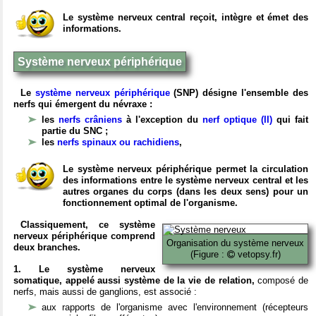
Le système nerveux central reçoit, intègre et émet des
informations.
Système nerveux périphérique
Le
système nerveux périphérique
(SNP) désigne l'ensemble des
nerfs qui émergent du névraxe :
les
nerfs crâniens
à l'exception du
nerf optique (II)
qui fait
partie du SNC ;
les
nerfs spinaux ou rachidiens
,
Le système nerveux périphérique permet la circulation
des informations entre le système nerveux central et les
autres organes du corps (dans les deux sens) pour un
fonctionnement optimal de l'organisme.
Classiquement, ce système
nerveux périphérique comprend
Organisation du système nerveux
deux branches.
(Figure :
vetopsy.fr)
1. Le système nerveux
somatique, appelé aussi système de la vie de relation,
composé de
nerfs, mais aussi de ganglions, est associé :
aux rapports de l'organisme avec l'environnement (récepteurs