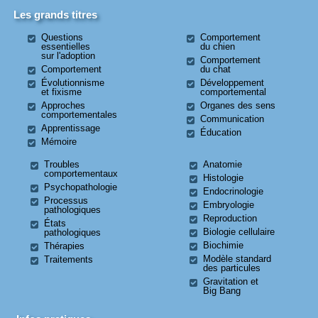
Les grands titres
Questions
Comportement
essentielles
du chien
sur l'adoption
Comportement
Comportement
du chat
Évolutionnisme
Développement
et fixisme
comportemental
Approches
Organes des sens
comportementales
Communication
Apprentissage
Éducation
Mémoire
Troubles
Anatomie
comportementaux
Histologie
Psychopathologie
Endocrinologie
Processus
Embryologie
pathologiques
Reproduction
États
Biologie cellulaire
pathologiques
Biochimie
Thérapies
Modèle standard
Traitements
des particules
Gravitation et
Big Bang