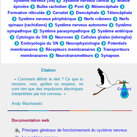
Système nerveux (SN)
Système nerveux central
Moelle
épinière
Bulbe rachidien
Pont
Mésencéphale
Formation réticulée
Cervelet
Diencéphale
Télencéphale
Système nerveux périphérique
Nerfs crâniens
Nerfs
spinaux (rachidiens)
Système nerveux autonome
Système
sympathique
Système parasympathique
Système entérique
Cytologie du SN
Neurones
Cellules gliales (névroglie)
Embryologie du SN
Neurophysiologie
Potentiels
membranaires
Récepteurs membranaires
Transporteurs
membranaires
Neurotransmetteurs
Synapses
Citation
« Comment définir le réel ? Ce que tu
ressens, vois, goûtes ou respires, ne
sont rien que des impulsions électriques
Contact
interprétées par ton cerveau. »
Andy Wachowski
Documentation web
Principes généraux de fonctionnement du système nerveux