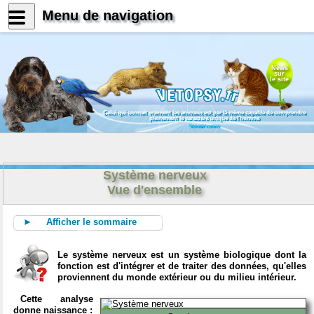
Menu de navigation
News
sur
le site
Celui qui connait vraiment les animaux est par là même capable de comprendre
pleinement le caractère unique de l'homme
Konrad Lorenz
Système nerveux
Vue d'ensemble
► Afficher le sommaire
Le système nerveux est un système biologique dont la
fonction est d'intégrer et de traiter des données, qu'elles
proviennent du monde extérieur ou du milieu intérieur.
Cette analyse
donne naissance :