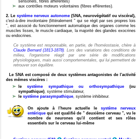
sensoriels, fibres afférentes)
aux contrôles moteurs volontaires (fibres efférentes).
2. Le
système nerveux autonome
(SNA, neurovégétatif ou viscéral),
c'est-à-dire involontaire (littéralement " qui se régit par ses propres lois
", est associé du fonctionnement automatique des organes comme les
muscles lisses, le muscle cardiaque, la majorité des glandes exocrines
ou endocrines.
Ce système est responsable, en partie, de l'homéostasie, chère à
Claude Bernard (1813-1878)
. Lors des variations des conditions de
milieu, l'organisme réagit par une série de modifications
physiologiques, mais aussi comportementales, qui lui permettent de
retrouver son équilibre.
Le SNA est composé de deux systèmes antagonistes de l'activité
des mêmes viscères :
le
système sympathique ou orthosympathique
(ou
sympathique)
, système stimulateur,
le
système parasympathique
, système inhibiteur.
On ajoute à l'heure actuelle le
système nerveux
entérique
qui est qualifié de " deuxième cerveau ", vu le
nombre de neurones qu'il contient et ses rôles
essentiels sur le cerveau lui-même