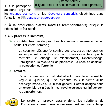
Système nerveux
(Figure tirée d'un ancien manuel d'école primaire)
1. à la perception
au sens large
, via
les
organes des sens
et les
récepteurs sensoriels
disséminés dans
l'organisme (
sensation et perception
) ;
2. à la production d'actes moteurs (comportements)
lorsque la
nécessité se fait sentir ;
3. aux processus mentaux,
cognitifs,
très développés chez les animaux supérieurs, et en
particulier chez l'homme ;
La cognition désigne l'ensemble des processus mentaux qui
se rapportent à la fonction de connaissance tels que la
mémoire, le langage, le raisonnement, l'apprentissage,
l'intelligence, la résolution de problèmes, la prise de décision,
la perception ou l'attention…
affectifs.
L'affect correspond à tout état affectif, pénible ou agréable,
vague ou qualifié, qu'il se présente sous la forme d'une
décharge massive ou d'un état général. L'affect désigne donc
un ensemble de mécanismes psychologiques qui influencent
le comportement.
Le système nerveux assure donc les relations de
l'organisme avec son environnement au sens large