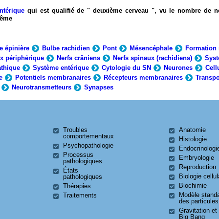
ntérique
qui est qualifié de " deuxième cerveau ", vu le nombre de n
-même
e épinière
Bulbe rachidien
Pont
Mésencéphale
Formation 
x périphérique
Nerfs crâniens
Nerfs spinaux (rachidiens)
Syst
thique
Système entérique
Cytologie du SN
Neurones
Cell
e
Potentiels membranaires
Récepteurs membranaires
Transpo
Neurotransmetteurs
Synapses
Troubles
Anatomie
comportementaux
Histologie
Psychopathologie
Endocrinologi
Processus
Embryologie
pathologiques
Reproduction
États
Biologie cellul
pathologiques
Biochimie
Thérapies
Modèle stand
Traitements
des particules
Gravitation et
Big Bang