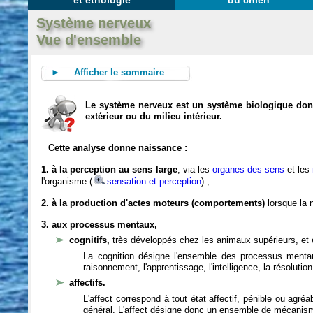
et éthologie
du chien
Système nerveux
Vue d'ensemble
► Afficher le sommaire
Le système nerveux est un système biologique dont 
extérieur ou du milieu intérieur.
Cette analyse donne naissance :
1. à la perception au sens large
, via les
organes des sens
et les
l'organisme (
sensation et perception
) ;
2. à la production d'actes moteurs (comportements)
lorsque la n
3. aux processus mentaux,
cognitifs,
très développés chez les animaux supérieurs, et 
La cognition désigne l'ensemble des processus mentau
raisonnement, l'apprentissage, l'intelligence, la résoluti
affectifs.
L'affect correspond à tout état affectif, pénible ou agré
général. L'affect désigne donc un ensemble de mécanis