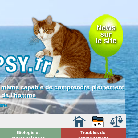
News
sur
le site
 là même capable de comprendre pleinement
e de l'homme
enz
Biologie et
Troubles du