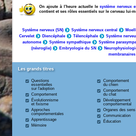
On ajoute à l'heure actuelle le
système nerveux e
contient et ses rôles essentiels sur le cerveau lui
Système nerveux (SN)
Système nerveux central
Moell
Cervelet
Diencéphale
Télencéphale
Système nerveu
autonome
Système sympathique
Système parasympa
(névroglie)
Embryologie du SN
Neurophysiologi
membranaires
Les grands titres
Questions
Comportement
essentielles
du chien
sur l'adoption
Comportement
Comportement
du chat
Évolutionnisme
Développement
et fixisme
comportemental
Approches
Organes des sens
comportementales
Communication
Apprentissage
Éducation
Mémoire