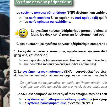
Système nerveux périphérique
Le
système nerveux périphérique
(SNP) désigne l'ensemble d
les
nerfs crâniens
à l'exception du
nerf optique (II)
qui fa
les
nerfs spinaux ou rachidiens
,
Le système nerveux périphérique permet la circulat
(dans les deux sens) pour un fonctionnement optim
Classiquement, ce système nerveux périphérique comprend 
1. Le système nerveux somatique, appelé aussi système de la
ganglions, est associé :
aux rapports de l'organisme avec l'environnement (récepteurs
aux contrôles moteurs volontaires (fibres efférentes).
2. Le
système nerveux autonome
(SNA, neurovégétatif ou viscé
du fonctionnement automatique des organes comme les muscles liss
Ce système est responsable, en partie, de l'homéostasie, ch
réagit par une série de modifications physiologiques, mais auss
Le SNA est composé de deux systèmes antagonistes de l'acti
le
système sympathique ou orthosympathique
(ou symp
le
système parasympathique
, système inhibiteur.