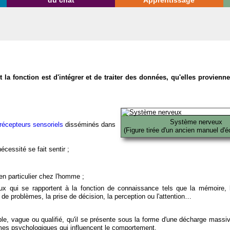
du chat
Apprentissage
la fonction est d'intégrer et de traiter des données, qu'elles provien
Système nerveux
récepteurs sensoriels
disséminés dans
(Figure tirée d'un ancien manuel d'é
écessité se fait sentir ;
en particulier chez l'homme ;
x qui se rapportent à la fonction de connaissance tels que la mémoire, l
on de problèmes, la prise de décision, la perception ou l'attention…
able, vague ou qualifié, qu'il se présente sous la forme d'une décharge massi
mes psychologiques qui influencent le comportement.