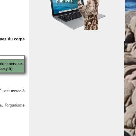
publicité
anes du corps
tème nerveux
psy.fr)
 ", est associé
eu, l'organisme