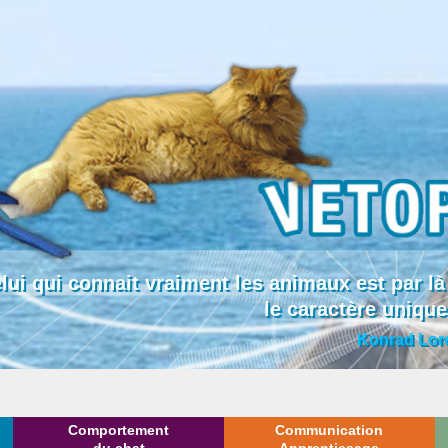
lui qui connait vraiment les animaux est par
le caractère uniqu
Konrad Lor
Comportement
Communication