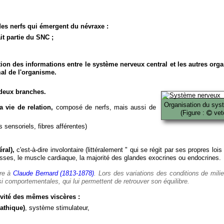
es nerfs qui émergent du névraxe :
it partie du SNC ;
ion des informations entre le système nerveux central et les autres org
al de l'organisme.
deux branches.
Organisation du sys
 vie de relation,
composé de nerfs, mais aussi de
(Figure :
veto
 sensoriels, fibres afférentes)
ral),
c'est-à-dire involontaire (littéralement " qui se régit par ses propres lois
es, le muscle cardiaque, la majorité des glandes exocrines ou endocrines.
ère à
Claude Bernard (1813-1878)
. Lors des variations des conditions de mili
i comportementales, qui lui permettent de retrouver son équilibre.
vité des mêmes viscères :
athique)
, système stimulateur,