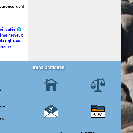
eurones qu'il
réticulée
ème nerveux
ules gliales
rteurs
Infos pratiques
e
aire
ard