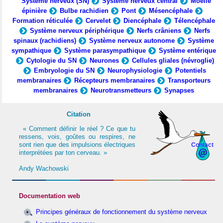
Système nerveux (SN)
Système nerveux central
Moelle
épinière
Bulbe rachidien
Pont
Mésencéphale
Formation réticulée
Cervelet
Diencéphale
Télencéphale
Système nerveux périphérique
Nerfs crâniens
Nerfs
spinaux (rachidiens)
Système nerveux autonome
Système
sympathique
Système parasympathique
Système entérique
Cytologie du SN
Neurones
Cellules gliales (névroglie)
Embryologie du SN
Neurophysiologie
Potentiels
membranaires
Récepteurs membranaires
Transporteurs
membranaires
Neurotransmetteurs
Synapses
Citation
« Comment définir le réel ? Ce que tu
ressens, vois, goûtes ou respires, ne
sont rien que des impulsions électriques
Contact
interprétées par ton cerveau. »
Andy Wachowski
Documentation web
Principes généraux de fonctionnement du système nerveux