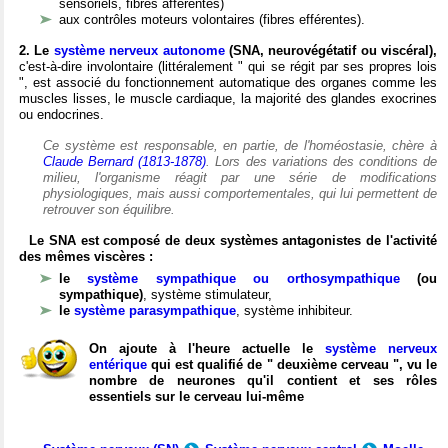
sensoriels, fibres afférentes)
aux contrôles moteurs volontaires (fibres efférentes).
2. Le
système nerveux autonome
(SNA, neurovégétatif ou viscéral),
c'est-à-dire involontaire (littéralement " qui se régit par ses propres lois
", est associé du fonctionnement automatique des organes comme les
muscles lisses, le muscle cardiaque, la majorité des glandes exocrines
ou endocrines.
Ce système est responsable, en partie, de l'homéostasie, chère à
Claude Bernard (1813-1878)
. Lors des variations des conditions de
milieu, l'organisme réagit par une série de modifications
physiologiques, mais aussi comportementales, qui lui permettent de
retrouver son équilibre.
Le SNA est composé de deux systèmes antagonistes de l'activité
des mêmes viscères :
le
système sympathique ou orthosympathique
(ou
sympathique)
, système stimulateur,
le
système parasympathique
, système inhibiteur.
On ajoute à l'heure actuelle le
système nerveux
entérique
qui est qualifié de " deuxième cerveau ", vu le
nombre de neurones qu'il contient et ses rôles
essentiels sur le cerveau lui-même