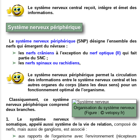
Le système nerveux central reçoit, intègre et émet des
informations.
Système nerveux périphérique
Le
système nerveux périphérique
(SNP) désigne l'ensemble des
nerfs qui émergent du névraxe :
les
nerfs crâniens
à l'exception du
nerf optique (II)
qui fait
partie du SNC ;
les
nerfs spinaux ou rachidiens
,
Le système nerveux périphérique permet la circulation
des informations entre le système nerveux central et les
autres organes du corps (dans les deux sens) pour un
fonctionnement optimal de l'organisme.
Classiquement, ce système
nerveux périphérique comprend
Organisation du système nerveux
deux branches.
(Figure :
vetopsy.fr)
1. Le système nerveux
somatique, appelé aussi système de la vie de relation,
composé de
nerfs, mais aussi de ganglions, est associé :
aux rapports de l'organisme avec l'environnement (récepteurs