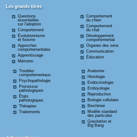
Les grands titres
Questions
Comportement
essentielles
du chien
sur l'adoption
Comportement
Comportement
du chat
Évolutionnisme
Développement
et fixisme
comportemental
Approches
Organes des sens
comportementales
Communication
Apprentissage
Éducation
Mémoire
Troubles
Anatomie
comportementaux
Histologie
Psychopathologie
Endocrinologie
Processus
Embryologie
pathologiques
Reproduction
États
Biologie cellulaire
pathologiques
Biochimie
Thérapies
Modèle standard
Traitements
des particules
Gravitation et
Big Bang