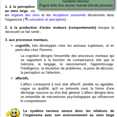
Système nerveux
(Figure tirée d'un ancien manuel d'école primaire)
1. à la perception
au sens large
, via
les
organes des sens
et les
récepteurs sensoriels
disséminés dans
l'organisme (
sensation et perception
) ;
2. à la production d'actes moteurs (comportements)
lorsque la
nécessité se fait sentir ;
3. aux processus mentaux,
cognitifs,
très développés chez les animaux supérieurs, et en
particulier chez l'homme ;
La cognition désigne l'ensemble des processus mentaux qui
se rapportent à la fonction de connaissance tels que la
mémoire, le langage, le raisonnement, l'apprentissage,
l'intelligence, la résolution de problèmes, la prise de décision,
la perception ou l'attention…
affectifs.
L'affect correspond à tout état affectif, pénible ou agréable,
vague ou qualifié, qu'il se présente sous la forme d'une
décharge massive ou d'un état général. L'affect désigne donc
un ensemble de mécanismes psychologiques qui influencent
le comportement.
Le système nerveux assure donc les relations de
l'organisme avec son environnement au sens large