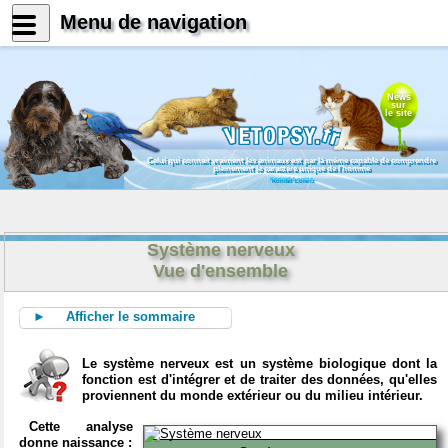
Menu de navigation
News
sur
le site
Celui qui connait vraiment les animaux est par là même capable de comprendre
pleinement le caractère unique de l'homme
Konrad Lorenz
Système nerveux
Vue d'ensemble
► Afficher le sommaire
Le système nerveux est un système biologique dont la
fonction est d'intégrer et de traiter des données, qu'elles
proviennent du monde extérieur ou du milieu intérieur.
Cette analyse
donne naissance :