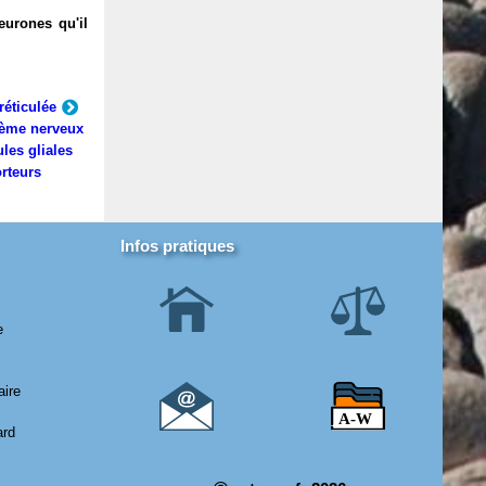
eurones qu'il
réticulée
ème nerveux
ules gliales
rteurs
Infos pratiques
e
aire
ard