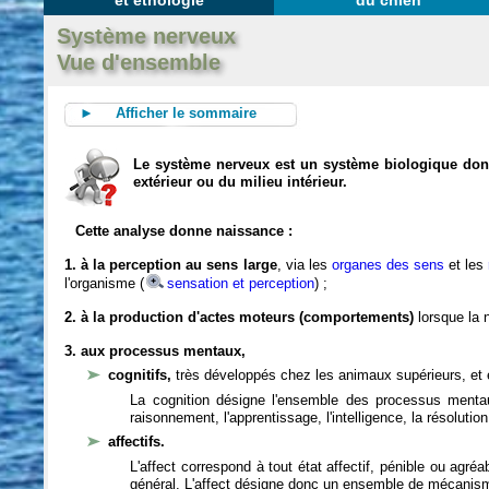
et éthologie
du chien
Système nerveux
Vue d'ensemble
► Afficher le sommaire
Le système nerveux est un système biologique dont 
extérieur ou du milieu intérieur.
Cette analyse donne naissance :
1. à la perception au sens large
, via les
organes des sens
et les
l'organisme (
sensation et perception
) ;
2. à la production d'actes moteurs (comportements)
lorsque la n
3. aux processus mentaux,
cognitifs,
très développés chez les animaux supérieurs, et 
La cognition désigne l'ensemble des processus mentau
raisonnement, l'apprentissage, l'intelligence, la résoluti
affectifs.
L'affect correspond à tout état affectif, pénible ou agré
général. L'affect désigne donc un ensemble de mécanis