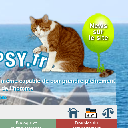
News
sur
le site
 là même capable de comprendre pleinement
e de l'homme
enz
Biologie et
Troubles du