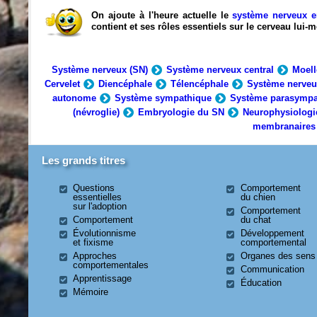
On ajoute à l'heure actuelle le
système nerveux e
contient et ses rôles essentiels sur le cerveau lui
Système nerveux (SN)
Système nerveux central
Moell
Cervelet
Diencéphale
Télencéphale
Système nerveu
autonome
Système sympathique
Système parasympa
(névroglie)
Embryologie du SN
Neurophysiologi
membranaires
Les grands titres
Questions
Comportement
essentielles
du chien
sur l'adoption
Comportement
Comportement
du chat
Évolutionnisme
Développement
et fixisme
comportemental
Approches
Organes des sens
comportementales
Communication
Apprentissage
Éducation
Mémoire