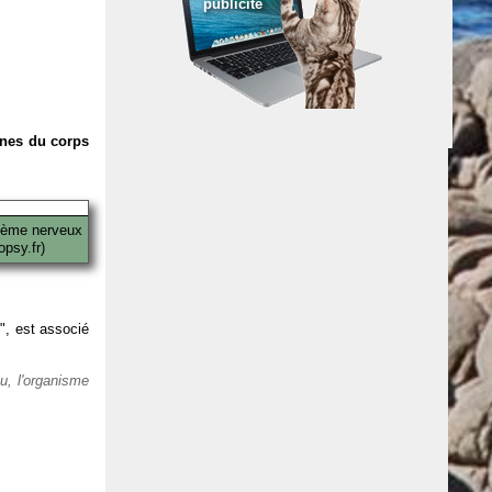
publicité
anes du corps
tème nerveux
psy.fr)
 ", est associé
eu, l'organisme