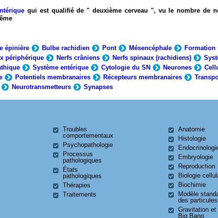
ntérique
qui est qualifié de " deuxième cerveau ", vu le nombre de n
-même
e épinière
Bulbe rachidien
Pont
Mésencéphale
Formation 
x périphérique
Nerfs crâniens
Nerfs spinaux (rachidiens)
Syst
thique
Système entérique
Cytologie du SN
Neurones
Cell
e
Potentiels membranaires
Récepteurs membranaires
Transpo
Neurotransmetteurs
Synapses
Troubles
Anatomie
comportementaux
Histologie
Psychopathologie
Endocrinologi
Processus
Embryologie
pathologiques
Reproduction
États
Biologie cellul
pathologiques
Biochimie
Thérapies
Modèle stand
Traitements
des particules
Gravitation et
Big Bang