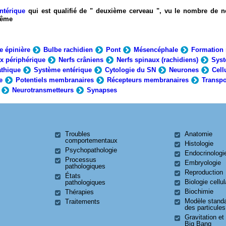
ntérique
qui est qualifié de " deuxième cerveau ", vu le nombre de n
-même
e épinière
Bulbe rachidien
Pont
Mésencéphale
Formation 
x périphérique
Nerfs crâniens
Nerfs spinaux (rachidiens)
Syst
thique
Système entérique
Cytologie du SN
Neurones
Cell
e
Potentiels membranaires
Récepteurs membranaires
Transpo
Neurotransmetteurs
Synapses
Troubles
Anatomie
comportementaux
Histologie
Psychopathologie
Endocrinologi
Processus
Embryologie
pathologiques
Reproduction
États
Biologie cellul
pathologiques
Biochimie
Thérapies
Modèle stand
Traitements
des particules
Gravitation et
Big Bang