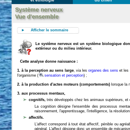
et éthologie
du chien
Système nerveux
Vue d'ensemble
► Afficher le sommaire
Le système nerveux est un système biologique dont 
extérieur ou du milieu intérieur.
Cette analyse donne naissance :
1. à la perception au sens large
, via les
organes des sens
et les
l'organisme (
sensation et perception
) ;
2. à la production d'actes moteurs (comportements)
lorsque la n
3. aux processus mentaux,
cognitifs,
très développés chez les animaux supérieurs, et 
La cognition désigne l'ensemble des processus mentau
raisonnement, l'apprentissage, l'intelligence, la résoluti
affectifs.
L'affect correspond à tout état affectif, pénible ou agré
général. L'affect désigne donc un ensemble de mécanis