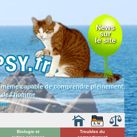
News
sur
le site
 là même capable de comprendre pleinement
e de l'homme
enz
Biologie et
Troubles du