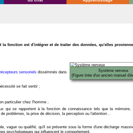
du chat
Apprentissage
la fonction est d'intégrer et de traiter des données, qu'elles provien
Système nerveux
récepteurs sensoriels
disséminés dans
(Figure tirée d'un ancien manuel d'é
écessité se fait sentir ;
en particulier chez l'homme ;
x qui se rapportent à la fonction de connaissance tels que la mémoire, l
on de problèmes, la prise de décision, la perception ou l'attention…
able, vague ou qualifié, qu'il se présente sous la forme d'une décharge massi
mes psychologiques qui influencent le comportement.