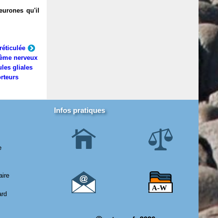
eurones qu'il
réticulée
ème nerveux
ules gliales
rteurs
Infos pratiques
e
aire
ard