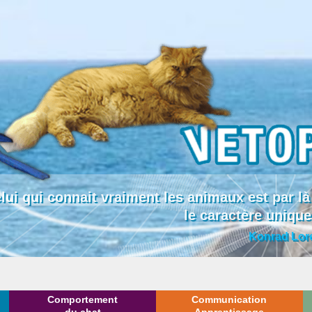
lui qui connait vraiment les animaux est par
le caractère uniqu
Konrad Lor
Comportement
Communication