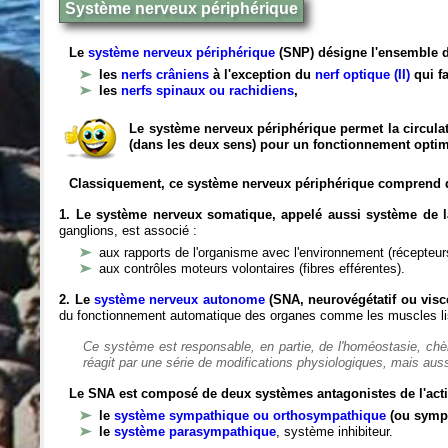
Système nerveux périphérique
Le
système nerveux périphérique
(SNP) désigne l'ensemble d
les
nerfs crâniens
à l'exception du
nerf optique (II)
qui fa
les
nerfs spinaux ou rachidiens
,
Le système nerveux périphérique permet la circulat
(dans les deux sens) pour un fonctionnement optim
Classiquement, ce système nerveux périphérique comprend 
1. Le système nerveux somatique, appelé aussi système de la
ganglions, est associé :
aux rapports de l'organisme avec l'environnement (récepteurs
aux contrôles moteurs volontaires (fibres efférentes).
2. Le
système nerveux autonome
(SNA, neurovégétatif ou viscé
du fonctionnement automatique des organes comme les muscles liss
Ce système est responsable, en partie, de l'homéostasie, ch
réagit par une série de modifications physiologiques, mais auss
Le SNA est composé de deux systèmes antagonistes de l'acti
le
système sympathique ou orthosympathique
(ou symp
le
système parasympathique
, système inhibiteur.