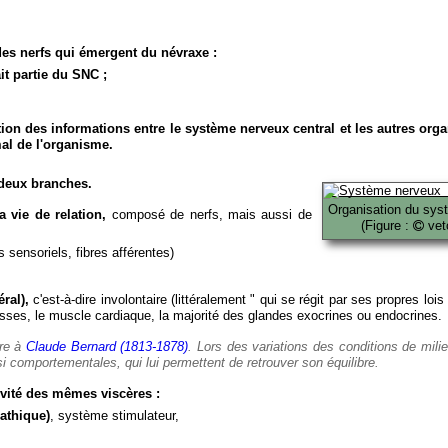
es nerfs qui émergent du névraxe :
it partie du SNC ;
ion des informations entre le système nerveux central et les autres org
al de l'organisme.
deux branches.
Organisation du sys
 vie de relation,
composé de nerfs, mais aussi de
(Figure :
veto
 sensoriels, fibres afférentes)
ral),
c'est-à-dire involontaire (littéralement " qui se régit par ses propres lois
es, le muscle cardiaque, la majorité des glandes exocrines ou endocrines.
ère à
Claude Bernard (1813-1878)
. Lors des variations des conditions de mili
i comportementales, qui lui permettent de retrouver son équilibre.
vité des mêmes viscères :
athique)
, système stimulateur,