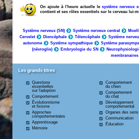
On ajoute à l'heure actuelle le
système nerveux e
contient et ses rôles essentiels sur le cerveau lui
Système nerveux (SN)
Système nerveux central
Moell
Cervelet
Diencéphale
Télencéphale
Système nerveu
autonome
Système sympathique
Système parasympa
(névroglie)
Embryologie du SN
Neurophysiologi
membranaires
Les grands titres
Questions
Comportement
essentielles
du chien
sur l'adoption
Comportement
Comportement
du chat
Évolutionnisme
Développement
et fixisme
comportemental
Approches
Organes des sens
comportementales
Communication
Apprentissage
Éducation
Mémoire