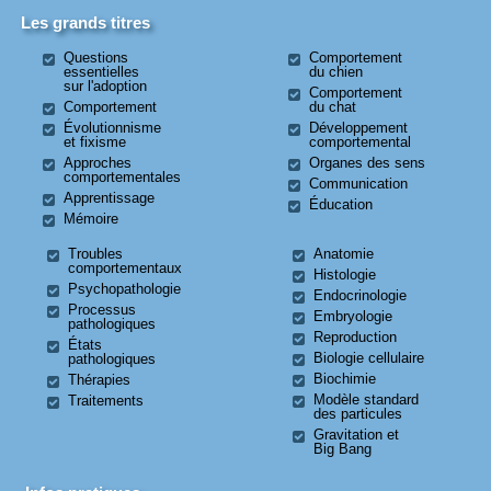
Les grands titres
Questions
Comportement
essentielles
du chien
sur l'adoption
Comportement
Comportement
du chat
Évolutionnisme
Développement
et fixisme
comportemental
Approches
Organes des sens
comportementales
Communication
Apprentissage
Éducation
Mémoire
Troubles
Anatomie
comportementaux
Histologie
Psychopathologie
Endocrinologie
Processus
Embryologie
pathologiques
Reproduction
États
Biologie cellulaire
pathologiques
Biochimie
Thérapies
Modèle standard
Traitements
des particules
Gravitation et
Big Bang