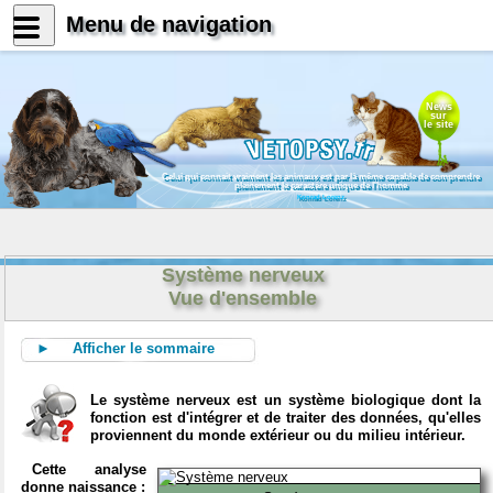
Menu de navigation
News
sur
le site
Celui qui connait vraiment les animaux est par là même capable de comprendre
pleinement le caractère unique de l'homme
Konrad Lorenz
Système nerveux
Vue d'ensemble
► Afficher le sommaire
Le système nerveux est un système biologique dont la
fonction est d'intégrer et de traiter des données, qu'elles
proviennent du monde extérieur ou du milieu intérieur.
Cette analyse
donne naissance :