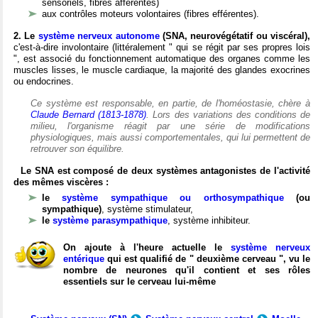
sensoriels, fibres afférentes)
aux contrôles moteurs volontaires (fibres efférentes).
2. Le
système nerveux autonome
(SNA, neurovégétatif ou viscéral),
c'est-à-dire involontaire (littéralement " qui se régit par ses propres lois
", est associé du fonctionnement automatique des organes comme les
muscles lisses, le muscle cardiaque, la majorité des glandes exocrines
ou endocrines.
Ce système est responsable, en partie, de l'homéostasie, chère à
Claude Bernard (1813-1878)
. Lors des variations des conditions de
milieu, l'organisme réagit par une série de modifications
physiologiques, mais aussi comportementales, qui lui permettent de
retrouver son équilibre.
Le SNA est composé de deux systèmes antagonistes de l'activité
des mêmes viscères :
le
système sympathique ou orthosympathique
(ou
sympathique)
, système stimulateur,
le
système parasympathique
, système inhibiteur.
On ajoute à l'heure actuelle le
système nerveux
entérique
qui est qualifié de " deuxième cerveau ", vu le
nombre de neurones qu'il contient et ses rôles
essentiels sur le cerveau lui-même