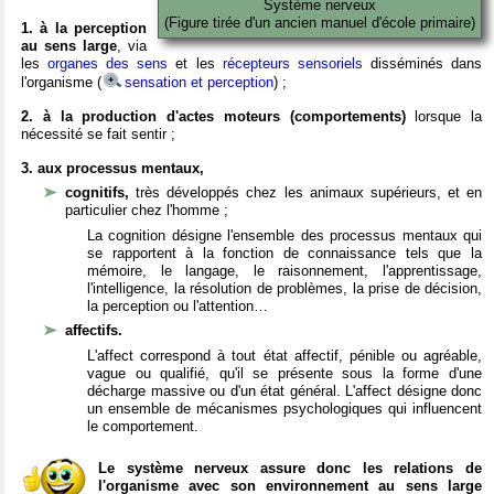
Système nerveux
(Figure tirée d'un ancien manuel d'école primaire)
1. à la perception
au sens large
, via
les
organes des sens
et les
récepteurs sensoriels
disséminés dans
l'organisme (
sensation et perception
) ;
2. à la production d'actes moteurs (comportements)
lorsque la
nécessité se fait sentir ;
3. aux processus mentaux,
cognitifs,
très développés chez les animaux supérieurs, et en
particulier chez l'homme ;
La cognition désigne l'ensemble des processus mentaux qui
se rapportent à la fonction de connaissance tels que la
mémoire, le langage, le raisonnement, l'apprentissage,
l'intelligence, la résolution de problèmes, la prise de décision,
la perception ou l'attention…
affectifs.
L'affect correspond à tout état affectif, pénible ou agréable,
vague ou qualifié, qu'il se présente sous la forme d'une
décharge massive ou d'un état général. L'affect désigne donc
un ensemble de mécanismes psychologiques qui influencent
le comportement.
Le système nerveux assure donc les relations de
l'organisme avec son environnement au sens large