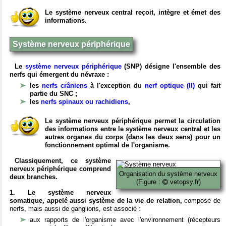
Le système nerveux central reçoit, intègre et émet des
informations.
Système nerveux périphérique
Le
système nerveux périphérique
(SNP) désigne l'ensemble des
nerfs qui émergent du névraxe :
les
nerfs crâniens
à l'exception du
nerf optique (II)
qui fait
partie du SNC ;
les
nerfs spinaux ou rachidiens
,
Le système nerveux périphérique permet la circulation
des informations entre le système nerveux central et les
autres organes du corps (dans les deux sens) pour un
fonctionnement optimal de l'organisme.
Classiquement, ce système
nerveux périphérique comprend
Organisation du système nerveux
deux branches.
(Figure :
vetopsy.fr)
1. Le système nerveux
somatique, appelé aussi système de la vie de relation,
composé de
nerfs, mais aussi de ganglions, est associé :
aux rapports de l'organisme avec l'environnement (récepteurs