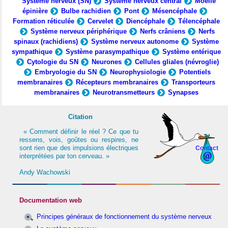
Système nerveux (SN)
Système nerveux central
Moelle
épinière
Bulbe rachidien
Pont
Mésencéphale
Formation réticulée
Cervelet
Diencéphale
Télencéphale
Système nerveux périphérique
Nerfs crâniens
Nerfs
spinaux (rachidiens)
Système nerveux autonome
Système
sympathique
Système parasympathique
Système entérique
Cytologie du SN
Neurones
Cellules gliales (névroglie)
Embryologie du SN
Neurophysiologie
Potentiels
membranaires
Récepteurs membranaires
Transporteurs
membranaires
Neurotransmetteurs
Synapses
Citation
« Comment définir le réel ? Ce que tu
ressens, vois, goûtes ou respires, ne
sont rien que des impulsions électriques
Contact
interprétées par ton cerveau. »
Andy Wachowski
Documentation web
Principes généraux de fonctionnement du système nerveux