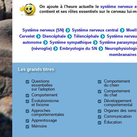
On ajoute à l'heure actuelle le
système nerveux e
contient et ses rôles essentiels sur le cerveau lui
Système nerveux (SN)
Système nerveux central
Moell
Cervelet
Diencéphale
Télencéphale
Système nerveu
autonome
Système sympathique
Système parasympa
(névroglie)
Embryologie du SN
Neurophysiologi
membranaires
Les grands titres
Questions
Comportement
essentielles
du chien
sur l'adoption
Comportement
Comportement
du chat
Évolutionnisme
Développement
et fixisme
comportemental
Approches
Organes des sens
comportementales
Communication
Apprentissage
Éducation
Mémoire