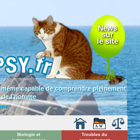
News
sur
le site
 là même capable de comprendre pleinement
e de l'homme
enz
Biologie et
Troubles du