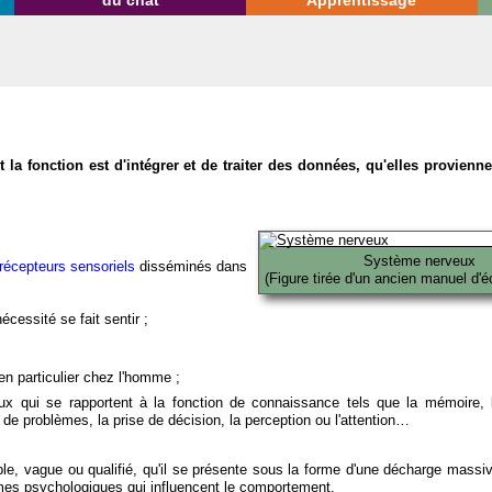
du chat
Apprentissage
la fonction est d'intégrer et de traiter des données, qu'elles provien
Système nerveux
récepteurs sensoriels
disséminés dans
(Figure tirée d'un ancien manuel d'é
écessité se fait sentir ;
en particulier chez l'homme ;
x qui se rapportent à la fonction de connaissance tels que la mémoire, l
on de problèmes, la prise de décision, la perception ou l'attention…
able, vague ou qualifié, qu'il se présente sous la forme d'une décharge massi
mes psychologiques qui influencent le comportement.