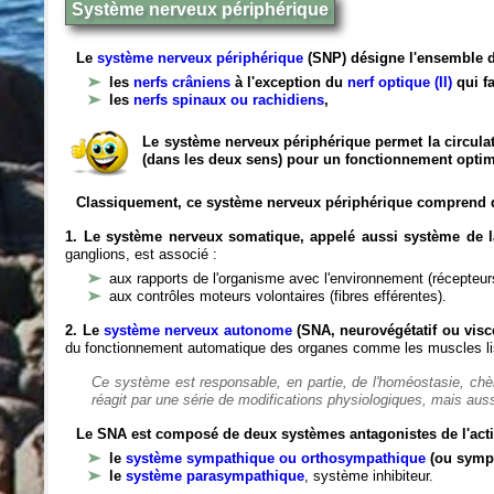
Système nerveux périphérique
Le
système nerveux périphérique
(SNP) désigne l'ensemble d
les
nerfs crâniens
à l'exception du
nerf optique (II)
qui fa
les
nerfs spinaux ou rachidiens
,
Le système nerveux périphérique permet la circulat
(dans les deux sens) pour un fonctionnement optim
Classiquement, ce système nerveux périphérique comprend 
1. Le système nerveux somatique, appelé aussi système de la
ganglions, est associé :
aux rapports de l'organisme avec l'environnement (récepteurs
aux contrôles moteurs volontaires (fibres efférentes).
2. Le
système nerveux autonome
(SNA, neurovégétatif ou viscé
du fonctionnement automatique des organes comme les muscles liss
Ce système est responsable, en partie, de l'homéostasie, ch
réagit par une série de modifications physiologiques, mais auss
Le SNA est composé de deux systèmes antagonistes de l'acti
le
système sympathique ou orthosympathique
(ou symp
le
système parasympathique
, système inhibiteur.