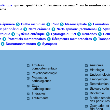
ntérique
qui est qualifié de " deuxième cerveau ", vu le nombre de n
-même
e épinière
Bulbe rachidien
Pont
Mésencéphale
Formation 
x périphérique
Nerfs crâniens
Nerfs spinaux (rachidiens)
Syst
thique
Système entérique
Cytologie du SN
Neurones
Cell
e
Potentiels membranaires
Récepteurs membranaires
Transpo
Neurotransmetteurs
Synapses
Troubles
Anatomie
comportementaux
Histologie
Psychopathologie
Endocrinologi
Processus
Embryologie
pathologiques
Reproduction
États
Biologie cellul
pathologiques
Biochimie
Thérapies
Modèle stand
Traitements
des particules
Gravitation et
Big Bang