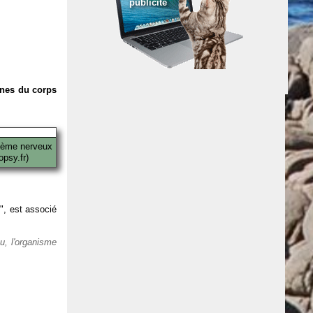
publicité
anes du corps
tème nerveux
psy.fr)
 ", est associé
eu, l'organisme