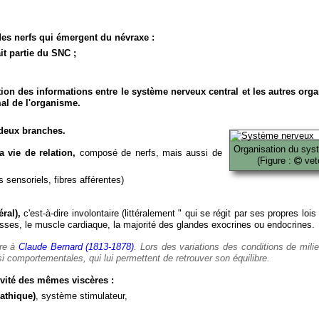
es nerfs qui émergent du névraxe :
it partie du SNC ;
ion des informations entre le système nerveux central et les autres org
al de l'organisme.
deux branches.
Organisation du sys
 vie de relation,
composé de nerfs, mais aussi de
(Figure :
veto
 sensoriels, fibres afférentes)
ral),
c'est-à-dire involontaire (littéralement " qui se régit par ses propres lois
es, le muscle cardiaque, la majorité des glandes exocrines ou endocrines.
ère à
Claude Bernard (1813-1878)
. Lors des variations des conditions de mili
i comportementales, qui lui permettent de retrouver son équilibre.
vité des mêmes viscères :
athique)
, système stimulateur,