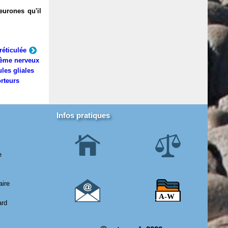
eurones qu'il
réticulée
ème nerveux
ules gliales
rteurs
Infos pratiques
e
aire
ard