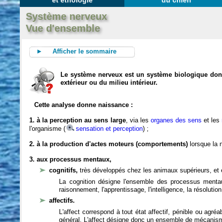
et éthologie
du chien
Système nerveux
Vue d'ensemble
► Afficher le sommaire
Le système nerveux est un système biologique dont 
extérieur ou du milieu intérieur.
Cette analyse donne naissance :
1. à la perception au sens large
, via les
organes des sens
et les
l'organisme (
sensation et perception
) ;
2. à la production d'actes moteurs (comportements)
lorsque la n
3. aux processus mentaux,
cognitifs,
très développés chez les animaux supérieurs, et 
La cognition désigne l'ensemble des processus mentau
raisonnement, l'apprentissage, l'intelligence, la résoluti
affectifs.
L'affect correspond à tout état affectif, pénible ou agré
général. L'affect désigne donc un ensemble de mécanis