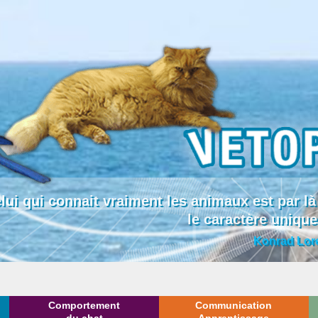
lui qui connait vraiment les animaux est par
le caractère uniqu
Konrad Lor
Comportement
Communication