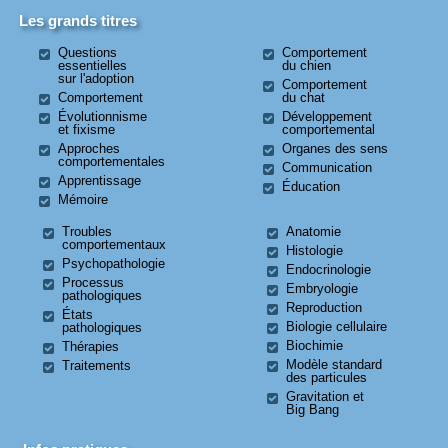
Les grands titres
Questions
Comportement
essentielles
du chien
sur l'adoption
Comportement
Comportement
du chat
Évolutionnisme
Développement
et fixisme
comportemental
Approches
Organes des sens
comportementales
Communication
Apprentissage
Éducation
Mémoire
Troubles
Anatomie
comportementaux
Histologie
Psychopathologie
Endocrinologie
Processus
Embryologie
pathologiques
Reproduction
États
Biologie cellulaire
pathologiques
Biochimie
Thérapies
Modèle standard
Traitements
des particules
Gravitation et
Big Bang