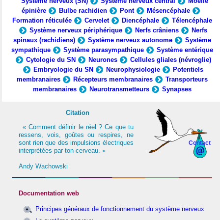
Système nerveux (SN)
Système nerveux central
Moelle
épinière
Bulbe rachidien
Pont
Mésencéphale
Formation réticulée
Cervelet
Diencéphale
Télencéphale
Système nerveux périphérique
Nerfs crâniens
Nerfs
spinaux (rachidiens)
Système nerveux autonome
Système
sympathique
Système parasympathique
Système entérique
Cytologie du SN
Neurones
Cellules gliales (névroglie)
Embryologie du SN
Neurophysiologie
Potentiels
membranaires
Récepteurs membranaires
Transporteurs
membranaires
Neurotransmetteurs
Synapses
Citation
« Comment définir le réel ? Ce que tu
ressens, vois, goûtes ou respires, ne
sont rien que des impulsions électriques
Contact
interprétées par ton cerveau. »
Andy Wachowski
Documentation web
Principes généraux de fonctionnement du système nerveux