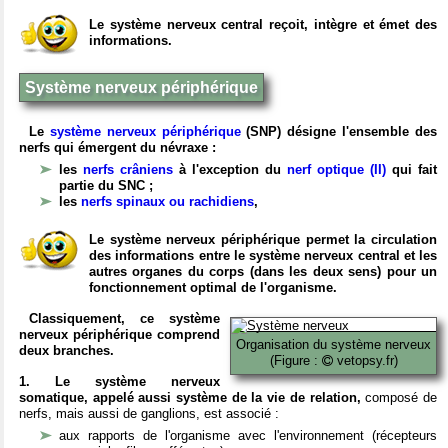
Le système nerveux central reçoit, intègre et émet des
informations.
Système nerveux périphérique
Le
système nerveux périphérique
(SNP) désigne l'ensemble des
nerfs qui émergent du névraxe :
les
nerfs crâniens
à l'exception du
nerf optique (II)
qui fait
partie du SNC ;
les
nerfs spinaux ou rachidiens
,
Le système nerveux périphérique permet la circulation
des informations entre le système nerveux central et les
autres organes du corps (dans les deux sens) pour un
fonctionnement optimal de l'organisme.
Classiquement, ce système
nerveux périphérique comprend
Organisation du système nerveux
deux branches.
(Figure :
vetopsy.fr)
1. Le système nerveux
somatique, appelé aussi système de la vie de relation,
composé de
nerfs, mais aussi de ganglions, est associé :
aux rapports de l'organisme avec l'environnement (récepteurs