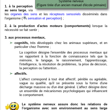
Système nerveux
(Figure tirée d'un ancien manuel d'école primaire)
1. à la perception
au sens large
, via
les
organes des sens
et les
récepteurs sensoriels
disséminés dans
l'organisme (
sensation et perception
) ;
2. à la production d'actes moteurs (comportements)
lorsque la
nécessité se fait sentir ;
3. aux processus mentaux,
cognitifs,
très développés chez les animaux supérieurs, et en
particulier chez l'homme ;
La cognition désigne l'ensemble des processus mentaux qui
se rapportent à la fonction de connaissance tels que la
mémoire, le langage, le raisonnement, l'apprentissage,
l'intelligence, la résolution de problèmes, la prise de décision,
la perception ou l'attention…
affectifs.
L'affect correspond à tout état affectif, pénible ou agréable,
vague ou qualifié, qu'il se présente sous la forme d'une
décharge massive ou d'un état général. L'affect désigne donc
un ensemble de mécanismes psychologiques qui influencent
le comportement.
Le système nerveux assure donc les relations de
l'organisme avec son environnement au sens large