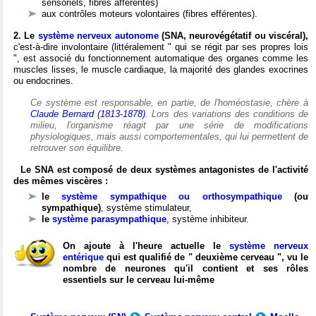
sensoriels, fibres afférentes)
aux contrôles moteurs volontaires (fibres efférentes).
2. Le
système nerveux autonome
(SNA, neurovégétatif ou viscéral),
c'est-à-dire involontaire (littéralement " qui se régit par ses propres lois
", est associé du fonctionnement automatique des organes comme les
muscles lisses, le muscle cardiaque, la majorité des glandes exocrines
ou endocrines.
Ce système est responsable, en partie, de l'homéostasie, chère à
Claude Bernard (1813-1878)
. Lors des variations des conditions de
milieu, l'organisme réagit par une série de modifications
physiologiques, mais aussi comportementales, qui lui permettent de
retrouver son équilibre.
Le SNA est composé de deux systèmes antagonistes de l'activité
des mêmes viscères :
le
système sympathique ou orthosympathique
(ou
sympathique)
, système stimulateur,
le
système parasympathique
, système inhibiteur.
On ajoute à l'heure actuelle le
système nerveux
entérique
qui est qualifié de " deuxième cerveau ", vu le
nombre de neurones qu'il contient et ses rôles
essentiels sur le cerveau lui-même