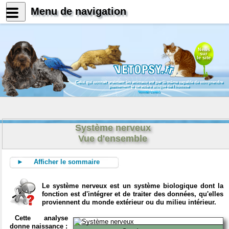
Menu de navigation
News
sur
le site
Celui qui connait vraiment les animaux est par là même capable de comprendre
pleinement le caractère unique de l'homme
Konrad Lorenz
Système nerveux
Vue d'ensemble
► Afficher le sommaire
Le système nerveux est un système biologique dont la
fonction est d'intégrer et de traiter des données, qu'elles
proviennent du monde extérieur ou du milieu intérieur.
Cette analyse
donne naissance :