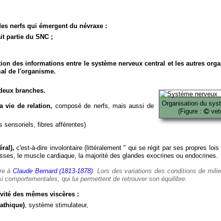
es nerfs qui émergent du névraxe :
it partie du SNC ;
ion des informations entre le système nerveux central et les autres org
al de l'organisme.
deux branches.
Organisation du sys
 vie de relation,
composé de nerfs, mais aussi de
(Figure :
veto
 sensoriels, fibres afférentes)
ral),
c'est-à-dire involontaire (littéralement " qui se régit par ses propres lois
es, le muscle cardiaque, la majorité des glandes exocrines ou endocrines.
ère à
Claude Bernard (1813-1878)
. Lors des variations des conditions de mili
i comportementales, qui lui permettent de retrouver son équilibre.
vité des mêmes viscères :
athique)
, système stimulateur,