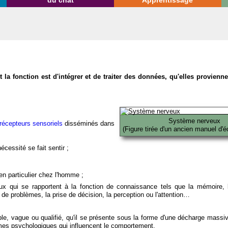
du chat
Apprentissage
la fonction est d'intégrer et de traiter des données, qu'elles provien
Système nerveux
récepteurs sensoriels
disséminés dans
(Figure tirée d'un ancien manuel d'é
écessité se fait sentir ;
en particulier chez l'homme ;
x qui se rapportent à la fonction de connaissance tels que la mémoire, l
on de problèmes, la prise de décision, la perception ou l'attention…
able, vague ou qualifié, qu'il se présente sous la forme d'une décharge massi
mes psychologiques qui influencent le comportement.