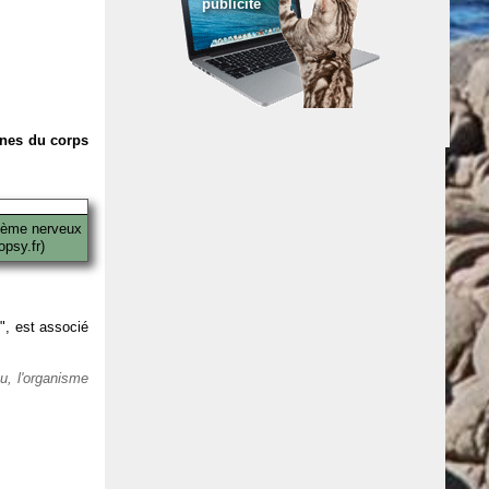
publicité
anes du corps
tème nerveux
psy.fr)
 ", est associé
eu, l'organisme