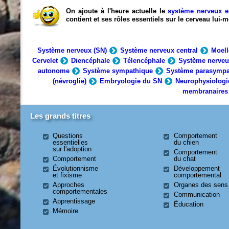
On ajoute à l'heure actuelle le
système nerveux e
contient et ses rôles essentiels sur le cerveau lui
Système nerveux (SN)
Système nerveux central
Moell
Cervelet
Diencéphale
Télencéphale
Système nerveu
autonome
Système sympathique
Système parasympa
(névroglie)
Embryologie du SN
Neurophysiologi
membranaires
Les grands titres
Questions
Comportement
essentielles
du chien
sur l'adoption
Comportement
Comportement
du chat
Évolutionnisme
Développement
et fixisme
comportemental
Approches
Organes des sens
comportementales
Communication
Apprentissage
Éducation
Mémoire