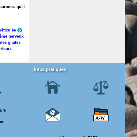
eurones qu'il
réticulée
ème nerveux
ules gliales
rteurs
Infos pratiques
e
aire
ard