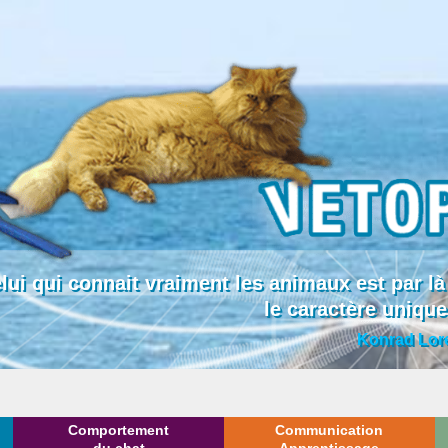
lui qui connait vraiment les animaux est par
le caractère uniqu
Konrad Lor
Comportement
Communication