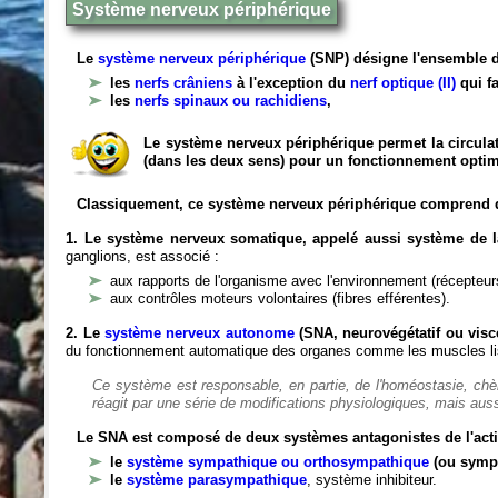
Système nerveux périphérique
Le
système nerveux périphérique
(SNP) désigne l'ensemble d
les
nerfs crâniens
à l'exception du
nerf optique (II)
qui fa
les
nerfs spinaux ou rachidiens
,
Le système nerveux périphérique permet la circulat
(dans les deux sens) pour un fonctionnement optim
Classiquement, ce système nerveux périphérique comprend 
1. Le système nerveux somatique, appelé aussi système de la
ganglions, est associé :
aux rapports de l'organisme avec l'environnement (récepteurs
aux contrôles moteurs volontaires (fibres efférentes).
2. Le
système nerveux autonome
(SNA, neurovégétatif ou viscé
du fonctionnement automatique des organes comme les muscles liss
Ce système est responsable, en partie, de l'homéostasie, ch
réagit par une série de modifications physiologiques, mais auss
Le SNA est composé de deux systèmes antagonistes de l'acti
le
système sympathique ou orthosympathique
(ou symp
le
système parasympathique
, système inhibiteur.