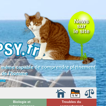
News
sur
le site
 là même capable de comprendre pleinement
e de l'homme
enz
Biologie et
Troubles du