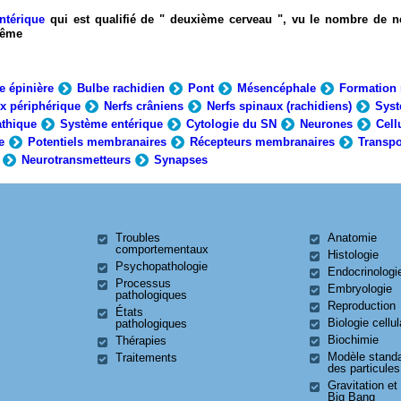
ntérique
qui est qualifié de " deuxième cerveau ", vu le nombre de n
-même
e épinière
Bulbe rachidien
Pont
Mésencéphale
Formation 
x périphérique
Nerfs crâniens
Nerfs spinaux (rachidiens)
Syst
thique
Système entérique
Cytologie du SN
Neurones
Cell
e
Potentiels membranaires
Récepteurs membranaires
Transpo
Neurotransmetteurs
Synapses
Troubles
Anatomie
comportementaux
Histologie
Psychopathologie
Endocrinologi
Processus
Embryologie
pathologiques
Reproduction
États
Biologie cellul
pathologiques
Biochimie
Thérapies
Modèle stand
Traitements
des particules
Gravitation et
Big Bang