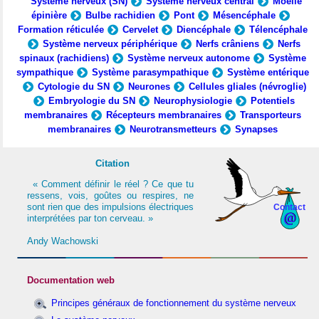
Système nerveux (SN)
Système nerveux central
Moelle
épinière
Bulbe rachidien
Pont
Mésencéphale
Formation réticulée
Cervelet
Diencéphale
Télencéphale
Système nerveux périphérique
Nerfs crâniens
Nerfs
spinaux (rachidiens)
Système nerveux autonome
Système
sympathique
Système parasympathique
Système entérique
Cytologie du SN
Neurones
Cellules gliales (névroglie)
Embryologie du SN
Neurophysiologie
Potentiels
membranaires
Récepteurs membranaires
Transporteurs
membranaires
Neurotransmetteurs
Synapses
Citation
« Comment définir le réel ? Ce que tu
ressens, vois, goûtes ou respires, ne
sont rien que des impulsions électriques
Contact
interprétées par ton cerveau. »
Andy Wachowski
Documentation web
Principes généraux de fonctionnement du système nerveux