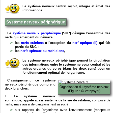
Le système nerveux central reçoit, intègre et émet des
informations.
Système nerveux périphérique
Le
système nerveux périphérique
(SNP) désigne l'ensemble des
nerfs qui émergent du névraxe :
les
nerfs crâniens
à l'exception du
nerf optique (II)
qui fait
partie du SNC ;
les
nerfs spinaux ou rachidiens
,
Le système nerveux périphérique permet la circulation
des informations entre le système nerveux central et les
autres organes du corps (dans les deux sens) pour un
fonctionnement optimal de l'organisme.
Classiquement, ce système
nerveux périphérique comprend
Organisation du système nerveux
deux branches.
(Figure :
vetopsy.fr)
1. Le système nerveux
somatique, appelé aussi système de la vie de relation,
composé de
nerfs, mais aussi de ganglions, est associé :
aux rapports de l'organisme avec l'environnement (récepteurs