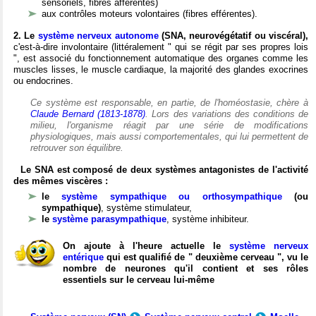
sensoriels, fibres afférentes)
aux contrôles moteurs volontaires (fibres efférentes).
2. Le
système nerveux autonome
(SNA, neurovégétatif ou viscéral),
c'est-à-dire involontaire (littéralement " qui se régit par ses propres lois
", est associé du fonctionnement automatique des organes comme les
muscles lisses, le muscle cardiaque, la majorité des glandes exocrines
ou endocrines.
Ce système est responsable, en partie, de l'homéostasie, chère à
Claude Bernard (1813-1878)
. Lors des variations des conditions de
milieu, l'organisme réagit par une série de modifications
physiologiques, mais aussi comportementales, qui lui permettent de
retrouver son équilibre.
Le SNA est composé de deux systèmes antagonistes de l'activité
des mêmes viscères :
le
système sympathique ou orthosympathique
(ou
sympathique)
, système stimulateur,
le
système parasympathique
, système inhibiteur.
On ajoute à l'heure actuelle le
système nerveux
entérique
qui est qualifié de " deuxième cerveau ", vu le
nombre de neurones qu'il contient et ses rôles
essentiels sur le cerveau lui-même