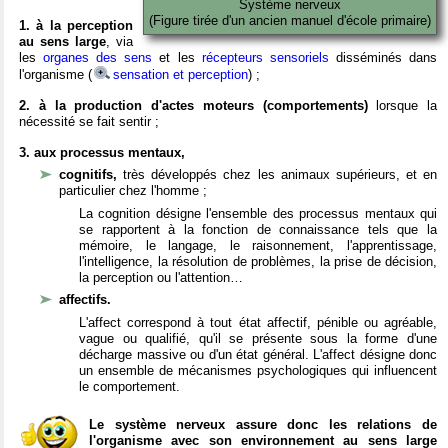
Système nerveux
(Figure tirée d'un ancien manuel d'école primaire)
1. à la perception
au sens large
, via
les
organes des sens
et les
récepteurs sensoriels
disséminés dans
l'organisme (
sensation et perception
) ;
2. à la production d'actes moteurs (comportements)
lorsque la
nécessité se fait sentir ;
3. aux processus mentaux,
cognitifs,
très développés chez les animaux supérieurs, et en
particulier chez l'homme ;
La cognition désigne l'ensemble des processus mentaux qui
se rapportent à la fonction de connaissance tels que la
mémoire, le langage, le raisonnement, l'apprentissage,
l'intelligence, la résolution de problèmes, la prise de décision,
la perception ou l'attention…
affectifs.
L'affect correspond à tout état affectif, pénible ou agréable,
vague ou qualifié, qu'il se présente sous la forme d'une
décharge massive ou d'un état général. L'affect désigne donc
un ensemble de mécanismes psychologiques qui influencent
le comportement.
Le système nerveux assure donc les relations de
l'organisme avec son environnement au sens large