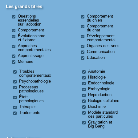
Les grands titres
Questions
Comportement
essentielles
du chien
sur l'adoption
Comportement
Comportement
du chat
Évolutionnisme
Développement
et fixisme
comportemental
Approches
Organes des sens
comportementales
Communication
Apprentissage
Éducation
Mémoire
Troubles
Anatomie
comportementaux
Histologie
Psychopathologie
Endocrinologie
Processus
Embryologie
pathologiques
Reproduction
États
Biologie cellulaire
pathologiques
Biochimie
Thérapies
Modèle standard
Traitements
des particules
Gravitation et
Big Bang