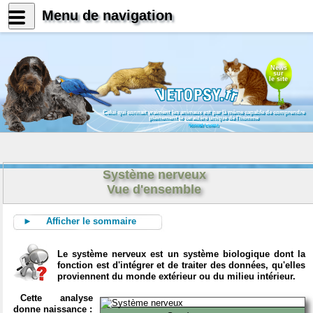
Menu de navigation
News
sur
le site
Celui qui connait vraiment les animaux est par là même capable de comprendre
pleinement le caractère unique de l'homme
Konrad Lorenz
Système nerveux
Vue d'ensemble
► Afficher le sommaire
Le système nerveux est un système biologique dont la
fonction est d'intégrer et de traiter des données, qu'elles
proviennent du monde extérieur ou du milieu intérieur.
Cette analyse
donne naissance :