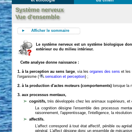
et éthologie
du chien
Système nerveux
Vue d'ensemble
► Afficher le sommaire
Le système nerveux est un système biologique dont 
extérieur ou du milieu intérieur.
Cette analyse donne naissance :
1. à la perception au sens large
, via les
organes des sens
et les
l'organisme (
sensation et perception
) ;
2. à la production d'actes moteurs (comportements)
lorsque la n
3. aux processus mentaux,
cognitifs,
très développés chez les animaux supérieurs, et 
La cognition désigne l'ensemble des processus mentau
raisonnement, l'apprentissage, l'intelligence, la résoluti
affectifs.
L'affect correspond à tout état affectif, pénible ou agré
général. L'affect désigne donc un ensemble de mécanis