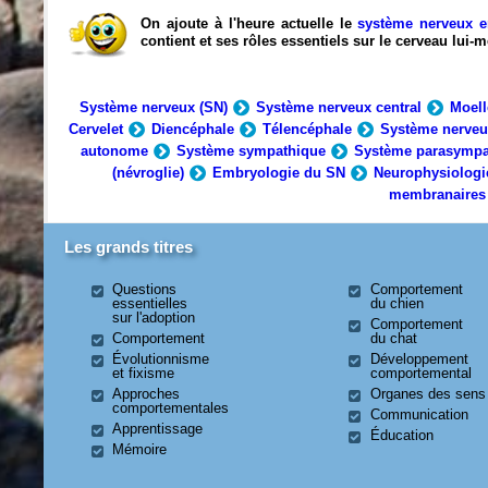
On ajoute à l'heure actuelle le
système nerveux e
contient et ses rôles essentiels sur le cerveau lui
Système nerveux (SN)
Système nerveux central
Moell
Cervelet
Diencéphale
Télencéphale
Système nerveu
autonome
Système sympathique
Système parasympa
(névroglie)
Embryologie du SN
Neurophysiologi
membranaires
Les grands titres
Questions
Comportement
essentielles
du chien
sur l'adoption
Comportement
Comportement
du chat
Évolutionnisme
Développement
et fixisme
comportemental
Approches
Organes des sens
comportementales
Communication
Apprentissage
Éducation
Mémoire