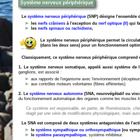
Système nerveux périphérique
Le
système nerveux périphérique
(SNP) désigne l'ensemble d
les
nerfs crâniens
à l'exception du
nerf optique (II)
qui fa
les
nerfs spinaux ou rachidiens
,
Le système nerveux périphérique permet la circulat
(dans les deux sens) pour un fonctionnement optim
Classiquement, ce système nerveux périphérique comprend 
1. Le système nerveux somatique, appelé aussi système de la
ganglions, est associé :
aux rapports de l'organisme avec l'environnement (récepteurs
aux contrôles moteurs volontaires (fibres efférentes).
2. Le
système nerveux autonome
(SNA, neurovégétatif ou viscé
du fonctionnement automatique des organes comme les muscles liss
Ce système est responsable, en partie, de l'homéostasie, ch
réagit par une série de modifications physiologiques, mais auss
Le SNA est composé de deux systèmes antagonistes de l'acti
le
système sympathique ou orthosympathique
(ou symp
le
système parasympathique
, système inhibiteur.