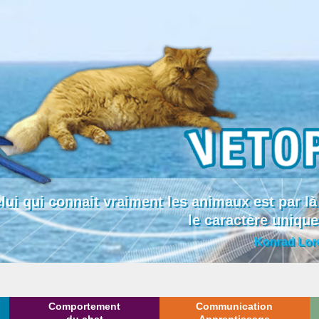
lui qui connait vraiment les animaux est par
le caractère uniqu
Konrad Lor
Comportement
Communication