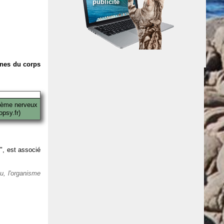
publicité
anes du corps
tème nerveux
psy.fr)
 ", est associé
eu, l'organisme