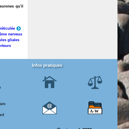
eurones qu'il
réticulée
ème nerveux
ules gliales
rteurs
Infos pratiques
e
aire
ard