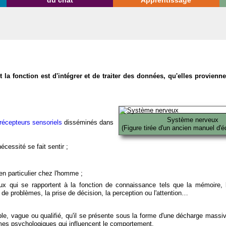
du chat
Apprentissage
la fonction est d'intégrer et de traiter des données, qu'elles provien
Système nerveux
récepteurs sensoriels
disséminés dans
(Figure tirée d'un ancien manuel d'é
écessité se fait sentir ;
en particulier chez l'homme ;
x qui se rapportent à la fonction de connaissance tels que la mémoire, l
on de problèmes, la prise de décision, la perception ou l'attention…
able, vague ou qualifié, qu'il se présente sous la forme d'une décharge massi
mes psychologiques qui influencent le comportement.