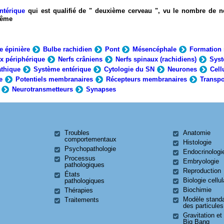
ntérique
qui est qualifié de " deuxième cerveau ", vu le nombre de n
-même
e épinière
Bulbe rachidien
Pont
Mésencéphale
Formation 
x périphérique
Nerfs crâniens
Nerfs spinaux (rachidiens)
Syst
thique
Système entérique
Cytologie du SN
Neurones
Cell
e
Potentiels membranaires
Récepteurs membranaires
Transpo
Neurotransmetteurs
Synapses
Troubles
Anatomie
comportementaux
Histologie
Psychopathologie
Endocrinologi
Processus
Embryologie
pathologiques
Reproduction
États
Biologie cellul
pathologiques
Biochimie
Thérapies
Modèle stand
Traitements
des particules
Gravitation et
Big Bang