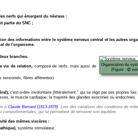
es nerfs qui émergent du névraxe :
it partie du SNC ;
ion des informations entre le système nerveux central et les autres org
al de l'organisme.
deux branches.
Organisation du sys
 vie de relation,
composé de nerfs, mais aussi de
(Figure :
veto
 sensoriels, fibres afférentes)
ral),
c'est-à-dire involontaire (littéralement " qui se régit par ses propres lois
es, le muscle cardiaque, la majorité des glandes exocrines ou endocrines.
ère à
Claude Bernard (1813-1878)
. Lors des variations des conditions de mili
i comportementales, qui lui permettent de retrouver son équilibre.
vité des mêmes viscères :
athique)
, système stimulateur,