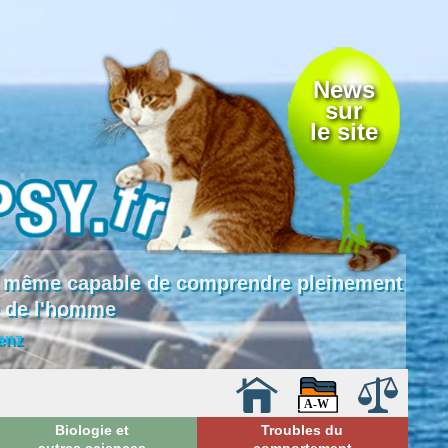
News
sur
le site
 là même capable de comprendre pleinement
e de l'homme
enz
Biologie et
Troubles du