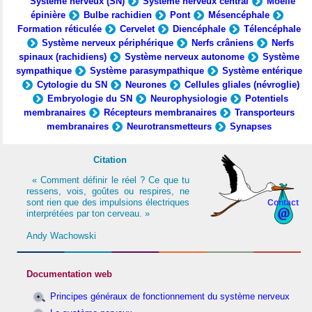
Système nerveux (SN)
Système nerveux central
Moelle
épinière
Bulbe rachidien
Pont
Mésencéphale
Formation réticulée
Cervelet
Diencéphale
Télencéphale
Système nerveux périphérique
Nerfs crâniens
Nerfs
spinaux (rachidiens)
Système nerveux autonome
Système
sympathique
Système parasympathique
Système entérique
Cytologie du SN
Neurones
Cellules gliales (névroglie)
Embryologie du SN
Neurophysiologie
Potentiels
membranaires
Récepteurs membranaires
Transporteurs
membranaires
Neurotransmetteurs
Synapses
Citation
« Comment définir le réel ? Ce que tu
ressens, vois, goûtes ou respires, ne
sont rien que des impulsions électriques
Contact
interprétées par ton cerveau. »
Andy Wachowski
Documentation web
Principes généraux de fonctionnement du système nerveux