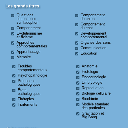
Les grands titres
Questions
Comportement
essentielles
du chien
sur l'adoption
Comportement
Comportement
du chat
Évolutionnisme
Développement
et fixisme
comportemental
Approches
Organes des sens
comportementales
Communication
Apprentissage
Éducation
Mémoire
Troubles
Anatomie
comportementaux
Histologie
Psychopathologie
Endocrinologie
Processus
Embryologie
pathologiques
Reproduction
États
Biologie cellulaire
pathologiques
Biochimie
Thérapies
Modèle standard
Traitements
des particules
Gravitation et
Big Bang