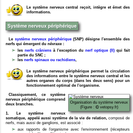
Le système nerveux central reçoit, intègre et émet des
informations.
Système nerveux périphérique
Le
système nerveux périphérique
(SNP) désigne l'ensemble des
nerfs qui émergent du névraxe :
les
nerfs crâniens
à l'exception du
nerf optique (II)
qui fait
partie du SNC ;
les
nerfs spinaux ou rachidiens
,
Le système nerveux périphérique permet la circulation
des informations entre le système nerveux central et les
autres organes du corps (dans les deux sens) pour un
fonctionnement optimal de l'organisme.
Classiquement, ce système
nerveux périphérique comprend
Organisation du système nerveux
deux branches.
(Figure :
vetopsy.fr)
1. Le système nerveux
somatique, appelé aussi système de la vie de relation,
composé de
nerfs, mais aussi de ganglions, est associé :
aux rapports de l'organisme avec l'environnement (récepteurs