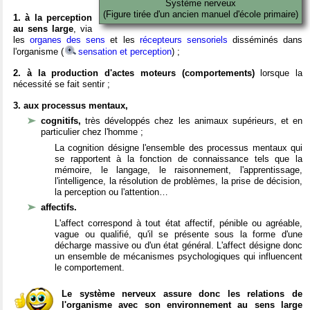
Système nerveux
(Figure tirée d'un ancien manuel d'école primaire)
1. à la perception
au sens large
, via
les
organes des sens
et les
récepteurs sensoriels
disséminés dans
l'organisme (
sensation et perception
) ;
2. à la production d'actes moteurs (comportements)
lorsque la
nécessité se fait sentir ;
3. aux processus mentaux,
cognitifs,
très développés chez les animaux supérieurs, et en
particulier chez l'homme ;
La cognition désigne l'ensemble des processus mentaux qui
se rapportent à la fonction de connaissance tels que la
mémoire, le langage, le raisonnement, l'apprentissage,
l'intelligence, la résolution de problèmes, la prise de décision,
la perception ou l'attention…
affectifs.
L'affect correspond à tout état affectif, pénible ou agréable,
vague ou qualifié, qu'il se présente sous la forme d'une
décharge massive ou d'un état général. L'affect désigne donc
un ensemble de mécanismes psychologiques qui influencent
le comportement.
Le système nerveux assure donc les relations de
l'organisme avec son environnement au sens large