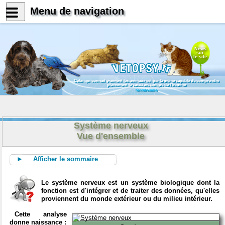
Menu de navigation
News
sur
le site
Celui qui connait vraiment les animaux est par là même capable de comprendre
pleinement le caractère unique de l'homme
Konrad Lorenz
Système nerveux
Vue d'ensemble
► Afficher le sommaire
Le système nerveux est un système biologique dont la
fonction est d'intégrer et de traiter des données, qu'elles
proviennent du monde extérieur ou du milieu intérieur.
Cette analyse
donne naissance :