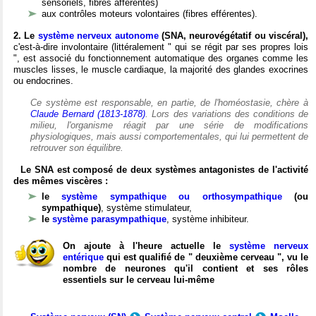
sensoriels, fibres afférentes)
aux contrôles moteurs volontaires (fibres efférentes).
2. Le
système nerveux autonome
(SNA, neurovégétatif ou viscéral),
c'est-à-dire involontaire (littéralement " qui se régit par ses propres lois
", est associé du fonctionnement automatique des organes comme les
muscles lisses, le muscle cardiaque, la majorité des glandes exocrines
ou endocrines.
Ce système est responsable, en partie, de l'homéostasie, chère à
Claude Bernard (1813-1878)
. Lors des variations des conditions de
milieu, l'organisme réagit par une série de modifications
physiologiques, mais aussi comportementales, qui lui permettent de
retrouver son équilibre.
Le SNA est composé de deux systèmes antagonistes de l'activité
des mêmes viscères :
le
système sympathique ou orthosympathique
(ou
sympathique)
, système stimulateur,
le
système parasympathique
, système inhibiteur.
On ajoute à l'heure actuelle le
système nerveux
entérique
qui est qualifié de " deuxième cerveau ", vu le
nombre de neurones qu'il contient et ses rôles
essentiels sur le cerveau lui-même