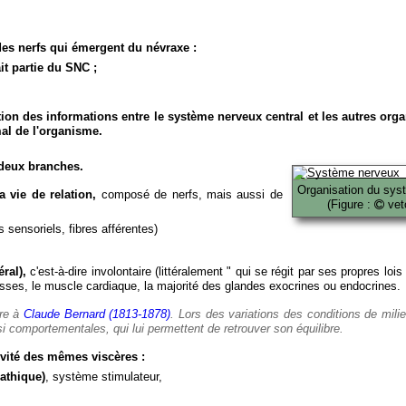
es nerfs qui émergent du névraxe :
it partie du SNC ;
ion des informations entre le système nerveux central et les autres org
al de l'organisme.
deux branches.
Organisation du sys
 vie de relation,
composé de nerfs, mais aussi de
(Figure :
veto
 sensoriels, fibres afférentes)
ral),
c'est-à-dire involontaire (littéralement " qui se régit par ses propres lois
es, le muscle cardiaque, la majorité des glandes exocrines ou endocrines.
ère à
Claude Bernard (1813-1878)
. Lors des variations des conditions de mili
i comportementales, qui lui permettent de retrouver son équilibre.
vité des mêmes viscères :
athique)
, système stimulateur,