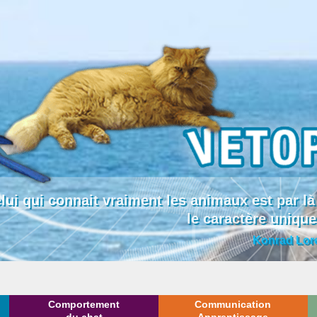
lui qui connait vraiment les animaux est par
le caractère uniqu
Konrad Lor
Comportement
Communication