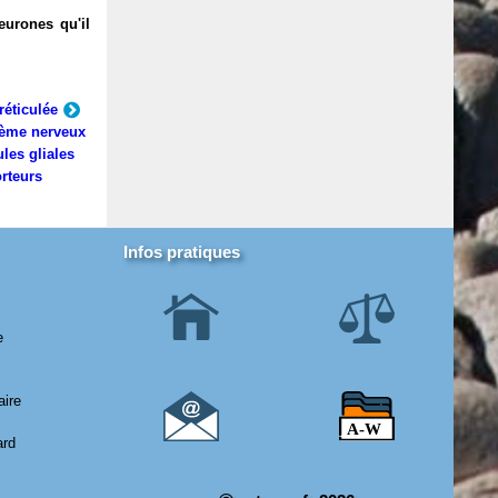
eurones qu'il
réticulée
ème nerveux
ules gliales
rteurs
Infos pratiques
e
aire
ard