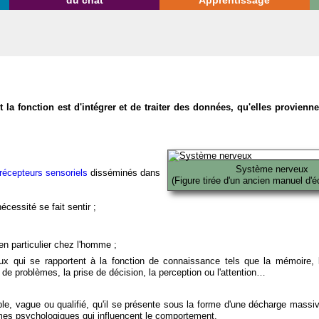
du chat
Apprentissage
la fonction est d'intégrer et de traiter des données, qu'elles provien
Système nerveux
récepteurs sensoriels
disséminés dans
(Figure tirée d'un ancien manuel d'é
écessité se fait sentir ;
en particulier chez l'homme ;
x qui se rapportent à la fonction de connaissance tels que la mémoire, l
on de problèmes, la prise de décision, la perception ou l'attention…
able, vague ou qualifié, qu'il se présente sous la forme d'une décharge massi
mes psychologiques qui influencent le comportement.