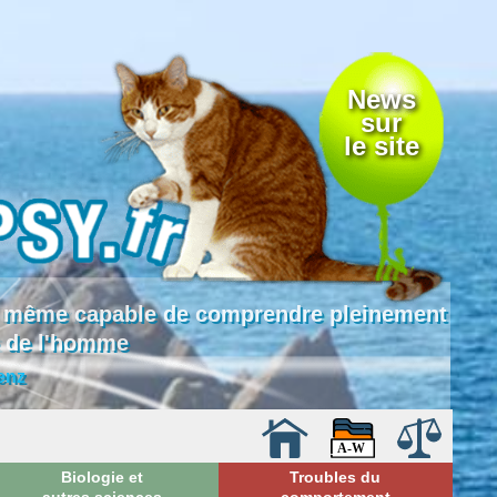
News
sur
le site
 là même capable de comprendre pleinement
e de l'homme
enz
Biologie et
Troubles du