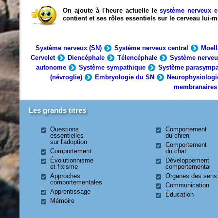
On ajoute à l'heure actuelle le
système nerveux e
contient et ses rôles essentiels sur le cerveau lui
Système nerveux (SN)
Système nerveux central
Moell
Cervelet
Diencéphale
Télencéphale
Système nerveu
autonome
Système sympathique
Système parasympa
(névroglie)
Embryologie du SN
Neurophysiologi
membranaires
Les grands titres
Questions
Comportement
essentielles
du chien
sur l'adoption
Comportement
Comportement
du chat
Évolutionnisme
Développement
et fixisme
comportemental
Approches
Organes des sens
comportementales
Communication
Apprentissage
Éducation
Mémoire