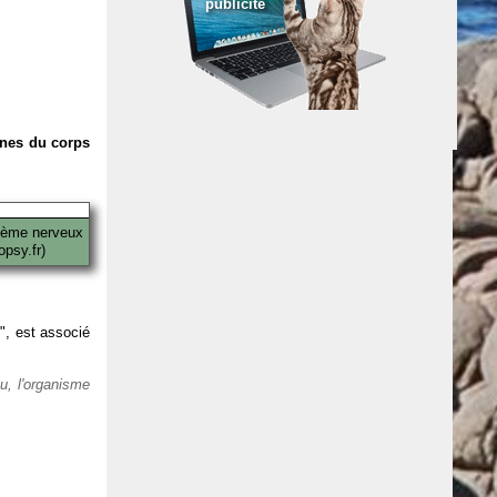
publicité
anes du corps
tème nerveux
psy.fr)
 ", est associé
eu, l'organisme