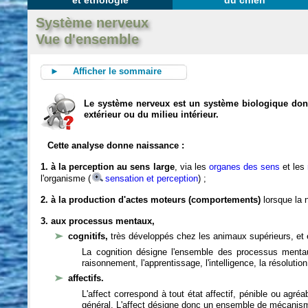
et éthologie
du chien
Système nerveux
Vue d'ensemble
► Afficher le sommaire
Le système nerveux est un système biologique dont 
extérieur ou du milieu intérieur.
Cette analyse donne naissance :
1. à la perception au sens large
, via les
organes des sens
et les
l'organisme (
sensation et perception
) ;
2. à la production d'actes moteurs (comportements)
lorsque la n
3. aux processus mentaux,
cognitifs,
très développés chez les animaux supérieurs, et 
La cognition désigne l'ensemble des processus mentau
raisonnement, l'apprentissage, l'intelligence, la résoluti
affectifs.
L'affect correspond à tout état affectif, pénible ou agré
général. L'affect désigne donc un ensemble de mécanis