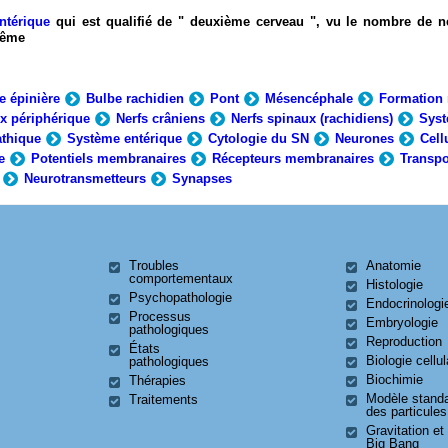
ntérique
qui est qualifié de " deuxième cerveau ", vu le nombre de n
-même
e épinière
Bulbe rachidien
Pont
Mésencéphale
Formation 
x périphérique
Nerfs crâniens
Nerfs spinaux (rachidiens)
Syst
thique
Système entérique
Cytologie du SN
Neurones
Cell
e
Potentiels membranaires
Récepteurs membranaires
Transpo
Neurotransmetteurs
Synapses
Troubles
Anatomie
comportementaux
Histologie
Psychopathologie
Endocrinologi
Processus
Embryologie
pathologiques
Reproduction
États
Biologie cellul
pathologiques
Biochimie
Thérapies
Modèle stand
Traitements
des particules
Gravitation et
Big Bang