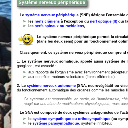
Système nerveux périphérique
Le
système nerveux périphérique
(SNP) désigne l'ensemble d
les
nerfs crâniens
à l'exception du
nerf optique (II)
qui fa
les
nerfs spinaux ou rachidiens
,
Le système nerveux périphérique permet la circulat
(dans les deux sens) pour un fonctionnement optim
Classiquement, ce système nerveux périphérique comprend 
1. Le système nerveux somatique, appelé aussi système de la
ganglions, est associé :
aux rapports de l'organisme avec l'environnement (récepteurs
aux contrôles moteurs volontaires (fibres efférentes).
2. Le
système nerveux autonome
(SNA, neurovégétatif ou viscé
du fonctionnement automatique des organes comme les muscles liss
Ce système est responsable, en partie, de l'homéostasie, ch
réagit par une série de modifications physiologiques, mais auss
Le SNA est composé de deux systèmes antagonistes de l'acti
le
système sympathique ou orthosympathique
(ou symp
le
système parasympathique
, système inhibiteur.