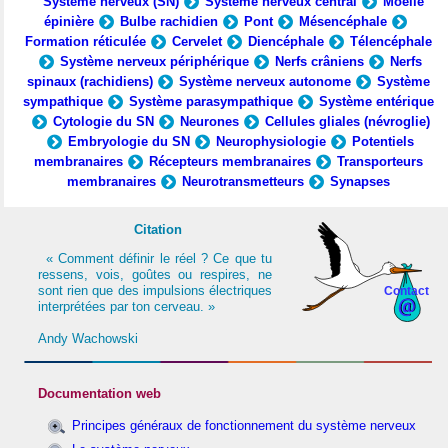
Système nerveux (SN)
Système nerveux central
Moelle
épinière
Bulbe rachidien
Pont
Mésencéphale
Formation réticulée
Cervelet
Diencéphale
Télencéphale
Système nerveux périphérique
Nerfs crâniens
Nerfs
spinaux (rachidiens)
Système nerveux autonome
Système
sympathique
Système parasympathique
Système entérique
Cytologie du SN
Neurones
Cellules gliales (névroglie)
Embryologie du SN
Neurophysiologie
Potentiels
membranaires
Récepteurs membranaires
Transporteurs
membranaires
Neurotransmetteurs
Synapses
Citation
« Comment définir le réel ? Ce que tu
ressens, vois, goûtes ou respires, ne
sont rien que des impulsions électriques
Contact
interprétées par ton cerveau. »
Andy Wachowski
Documentation web
Principes généraux de fonctionnement du système nerveux