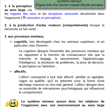
Système nerveux
(Figure tirée d'un ancien manuel d'école primaire)
1. à la perception
au sens large
, via
les
organes des sens
et les
récepteurs sensoriels
disséminés dans
l'organisme (
sensation et perception
) ;
2. à la production d'actes moteurs (comportements)
lorsque la
nécessité se fait sentir ;
3. aux processus mentaux,
cognitifs,
très développés chez les animaux supérieurs, et en
particulier chez l'homme ;
La cognition désigne l'ensemble des processus mentaux qui
se rapportent à la fonction de connaissance tels que la
mémoire, le langage, le raisonnement, l'apprentissage,
l'intelligence, la résolution de problèmes, la prise de décision,
la perception ou l'attention…
affectifs.
L'affect correspond à tout état affectif, pénible ou agréable,
vague ou qualifié, qu'il se présente sous la forme d'une
décharge massive ou d'un état général. L'affect désigne donc
un ensemble de mécanismes psychologiques qui influencent
le comportement.
Le système nerveux assure donc les relations de
l'organisme avec son environnement au sens large