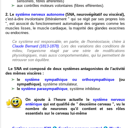
sensoriels, fibres afférentes)
aux contrôles moteurs volontaires (fibres efférentes).
2. Le
système nerveux autonome
(SNA, neurovégétatif ou viscéral),
c'est-à-dire involontaire (littéralement " qui se régit par ses propres lois
", est associé du fonctionnement automatique des organes comme les
muscles lisses, le muscle cardiaque, la majorité des glandes exocrines
ou endocrines.
Ce système est responsable, en partie, de l'homéostasie, chère à
Claude Bernard (1813-1878)
. Lors des variations des conditions de
milieu, l'organisme réagit par une série de modifications
physiologiques, mais aussi comportementales, qui lui permettent de
retrouver son équilibre.
Le SNA est composé de deux systèmes antagonistes de l'activité
des mêmes viscères :
le
système sympathique ou orthosympathique
(ou
sympathique)
, système stimulateur,
le
système parasympathique
, système inhibiteur.
On ajoute à l'heure actuelle le
système nerveux
entérique
qui est qualifié de " deuxième cerveau ", vu le
nombre de neurones qu'il contient et ses rôles
essentiels sur le cerveau lui-même