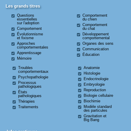
Les grands titres
Questions
Comportement
essentielles
du chien
sur l'adoption
Comportement
Comportement
du chat
Évolutionnisme
Développement
et fixisme
comportemental
Approches
Organes des sens
comportementales
Communication
Apprentissage
Éducation
Mémoire
Troubles
Anatomie
comportementaux
Histologie
Psychopathologie
Endocrinologie
Processus
Embryologie
pathologiques
Reproduction
États
Biologie cellulaire
pathologiques
Biochimie
Thérapies
Modèle standard
Traitements
des particules
Gravitation et
Big Bang