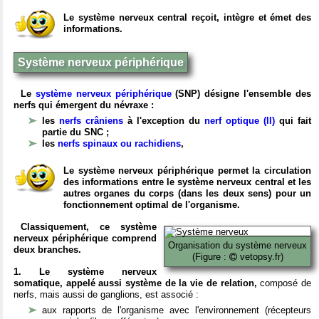
Le système nerveux central reçoit, intègre et émet des
informations.
Système nerveux périphérique
Le
système nerveux périphérique
(SNP) désigne l'ensemble des
nerfs qui émergent du névraxe :
les
nerfs crâniens
à l'exception du
nerf optique (II)
qui fait
partie du SNC ;
les
nerfs spinaux ou rachidiens
,
Le système nerveux périphérique permet la circulation
des informations entre le système nerveux central et les
autres organes du corps (dans les deux sens) pour un
fonctionnement optimal de l'organisme.
Classiquement, ce système
nerveux périphérique comprend
Organisation du système nerveux
deux branches.
(Figure :
vetopsy.fr)
1. Le système nerveux
somatique, appelé aussi système de la vie de relation,
composé de
nerfs, mais aussi de ganglions, est associé :
aux rapports de l'organisme avec l'environnement (récepteurs