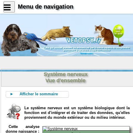
Menu de navigation
News
sur
le site
Celui qui connait vraiment les animaux est par là même capable de comprendre
pleinement le caractère unique de l'homme
Konrad Lorenz
Système nerveux
Vue d'ensemble
► Afficher le sommaire
Le système nerveux est un système biologique dont la
fonction est d'intégrer et de traiter des données, qu'elles
proviennent du monde extérieur ou du milieu intérieur.
Cette analyse
donne naissance :