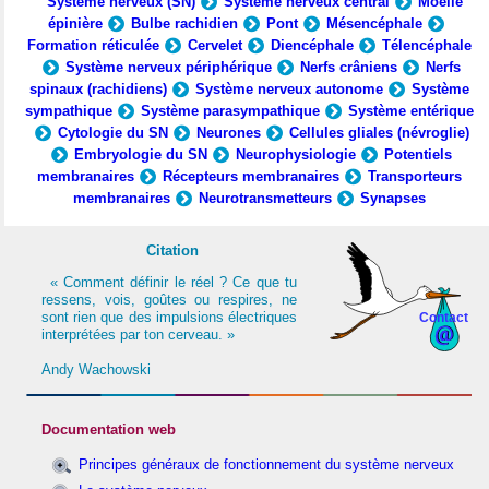
Système nerveux (SN)
Système nerveux central
Moelle
épinière
Bulbe rachidien
Pont
Mésencéphale
Formation réticulée
Cervelet
Diencéphale
Télencéphale
Système nerveux périphérique
Nerfs crâniens
Nerfs
spinaux (rachidiens)
Système nerveux autonome
Système
sympathique
Système parasympathique
Système entérique
Cytologie du SN
Neurones
Cellules gliales (névroglie)
Embryologie du SN
Neurophysiologie
Potentiels
membranaires
Récepteurs membranaires
Transporteurs
membranaires
Neurotransmetteurs
Synapses
Citation
« Comment définir le réel ? Ce que tu
ressens, vois, goûtes ou respires, ne
sont rien que des impulsions électriques
Contact
interprétées par ton cerveau. »
Andy Wachowski
Documentation web
Principes généraux de fonctionnement du système nerveux