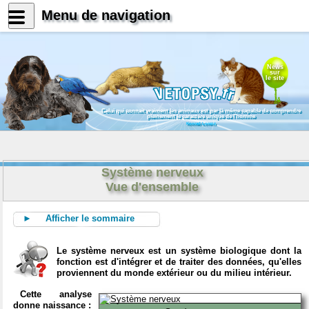
Menu de navigation
News
sur
le site
Celui qui connait vraiment les animaux est par là même capable de comprendre
pleinement le caractère unique de l'homme
Konrad Lorenz
Système nerveux
Vue d'ensemble
► Afficher le sommaire
Le système nerveux est un système biologique dont la
fonction est d'intégrer et de traiter des données, qu'elles
proviennent du monde extérieur ou du milieu intérieur.
Cette analyse
donne naissance :