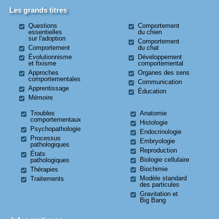
Les grands titres
Questions
Comportement
essentielles
du chien
sur l'adoption
Comportement
Comportement
du chat
Évolutionnisme
Développement
et fixisme
comportemental
Approches
Organes des sens
comportementales
Communication
Apprentissage
Éducation
Mémoire
Troubles
Anatomie
comportementaux
Histologie
Psychopathologie
Endocrinologie
Processus
Embryologie
pathologiques
Reproduction
États
Biologie cellulaire
pathologiques
Biochimie
Thérapies
Modèle standard
Traitements
des particules
Gravitation et
Big Bang