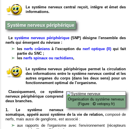
Le système nerveux central reçoit, intègre et émet des
informations.
Système nerveux périphérique
Le
système nerveux périphérique
(SNP) désigne l'ensemble des
nerfs qui émergent du névraxe :
les
nerfs crâniens
à l'exception du
nerf optique (II)
qui fait
partie du SNC ;
les
nerfs spinaux ou rachidiens
,
Le système nerveux périphérique permet la circulation
des informations entre le système nerveux central et les
autres organes du corps (dans les deux sens) pour un
fonctionnement optimal de l'organisme.
Classiquement, ce système
nerveux périphérique comprend
Organisation du système nerveux
deux branches.
(Figure :
vetopsy.fr)
1. Le système nerveux
somatique, appelé aussi système de la vie de relation,
composé de
nerfs, mais aussi de ganglions, est associé :
aux rapports de l'organisme avec l'environnement (récepteurs