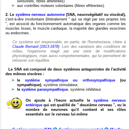
sensoriels, fibres afférentes)
aux contrôles moteurs volontaires (fibres efférentes).
2. Le
système nerveux autonome
(SNA, neurovégétatif ou viscéral),
c'est-à-dire involontaire (littéralement " qui se régit par ses propres lois
", est associé du fonctionnement automatique des organes comme les
muscles lisses, le muscle cardiaque, la majorité des glandes exocrines
ou endocrines.
Ce système est responsable, en partie, de l'homéostasie, chère à
Claude Bernard (1813-1878)
. Lors des variations des conditions de
milieu, l'organisme réagit par une série de modifications
physiologiques, mais aussi comportementales, qui lui permettent de
retrouver son équilibre.
Le SNA est composé de deux systèmes antagonistes de l'activité
des mêmes viscères :
le
système sympathique ou orthosympathique
(ou
sympathique)
, système stimulateur,
le
système parasympathique
, système inhibiteur.
On ajoute à l'heure actuelle le
système nerveux
entérique
qui est qualifié de " deuxième cerveau ", vu le
nombre de neurones qu'il contient et ses rôles
essentiels sur le cerveau lui-même