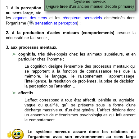
Système nerveux
(Figure tirée d'un ancien manuel d'école primaire)
1. à la perception
au sens large
, via
les
organes des sens
et les
récepteurs sensoriels
disséminés dans
l'organisme (
sensation et perception
) ;
2. à la production d'actes moteurs (comportements)
lorsque la
nécessité se fait sentir ;
3. aux processus mentaux,
cognitifs,
très développés chez les animaux supérieurs, et en
particulier chez l'homme ;
La cognition désigne l'ensemble des processus mentaux qui
se rapportent à la fonction de connaissance tels que la
mémoire, le langage, le raisonnement, l'apprentissage,
l'intelligence, la résolution de problèmes, la prise de décision,
la perception ou l'attention…
affectifs.
L'affect correspond à tout état affectif, pénible ou agréable,
vague ou qualifié, qu'il se présente sous la forme d'une
décharge massive ou d'un état général. L'affect désigne donc
un ensemble de mécanismes psychologiques qui influencent
le comportement.
Le système nerveux assure donc les relations de
l'organisme avec son environnement au sens large