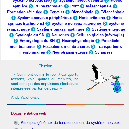
Système nerveux (SN)
Système nerveux central
Moelle
épinière
Bulbe rachidien
Pont
Mésencéphale
Formation réticulée
Cervelet
Diencéphale
Télencéphale
Système nerveux périphérique
Nerfs crâniens
Nerfs
spinaux (rachidiens)
Système nerveux autonome
Système
sympathique
Système parasympathique
Système entérique
Cytologie du SN
Neurones
Cellules gliales (névroglie)
Embryologie du SN
Neurophysiologie
Potentiels
membranaires
Récepteurs membranaires
Transporteurs
membranaires
Neurotransmetteurs
Synapses
Citation
« Comment définir le réel ? Ce que tu
ressens, vois, goûtes ou respires, ne
sont rien que des impulsions électriques
Contact
interprétées par ton cerveau. »
Andy Wachowski
Documentation web
Principes généraux de fonctionnement du système nerveux