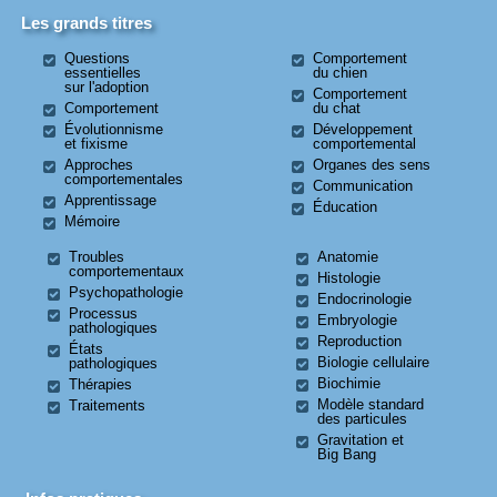
Les grands titres
Questions
Comportement
essentielles
du chien
sur l'adoption
Comportement
Comportement
du chat
Évolutionnisme
Développement
et fixisme
comportemental
Approches
Organes des sens
comportementales
Communication
Apprentissage
Éducation
Mémoire
Troubles
Anatomie
comportementaux
Histologie
Psychopathologie
Endocrinologie
Processus
Embryologie
pathologiques
Reproduction
États
Biologie cellulaire
pathologiques
Biochimie
Thérapies
Modèle standard
Traitements
des particules
Gravitation et
Big Bang