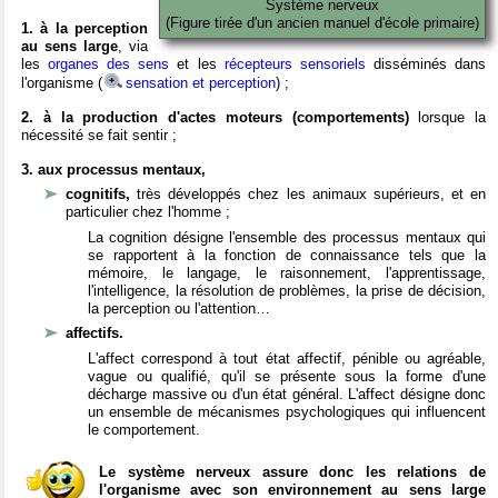
Système nerveux
(Figure tirée d'un ancien manuel d'école primaire)
1. à la perception
au sens large
, via
les
organes des sens
et les
récepteurs sensoriels
disséminés dans
l'organisme (
sensation et perception
) ;
2. à la production d'actes moteurs (comportements)
lorsque la
nécessité se fait sentir ;
3. aux processus mentaux,
cognitifs,
très développés chez les animaux supérieurs, et en
particulier chez l'homme ;
La cognition désigne l'ensemble des processus mentaux qui
se rapportent à la fonction de connaissance tels que la
mémoire, le langage, le raisonnement, l'apprentissage,
l'intelligence, la résolution de problèmes, la prise de décision,
la perception ou l'attention…
affectifs.
L'affect correspond à tout état affectif, pénible ou agréable,
vague ou qualifié, qu'il se présente sous la forme d'une
décharge massive ou d'un état général. L'affect désigne donc
un ensemble de mécanismes psychologiques qui influencent
le comportement.
Le système nerveux assure donc les relations de
l'organisme avec son environnement au sens large