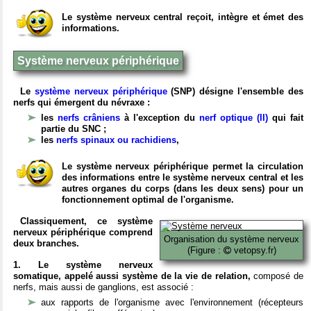
Le système nerveux central reçoit, intègre et émet des
informations.
Système nerveux périphérique
Le
système nerveux périphérique
(SNP) désigne l'ensemble des
nerfs qui émergent du névraxe :
les
nerfs crâniens
à l'exception du
nerf optique (II)
qui fait
partie du SNC ;
les
nerfs spinaux ou rachidiens
,
Le système nerveux périphérique permet la circulation
des informations entre le système nerveux central et les
autres organes du corps (dans les deux sens) pour un
fonctionnement optimal de l'organisme.
Classiquement, ce système
nerveux périphérique comprend
Organisation du système nerveux
deux branches.
(Figure :
vetopsy.fr)
1. Le système nerveux
somatique, appelé aussi système de la vie de relation,
composé de
nerfs, mais aussi de ganglions, est associé :
aux rapports de l'organisme avec l'environnement (récepteurs