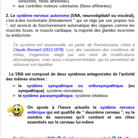
sensoriels, fibres afférentes)
aux contrôles moteurs volontaires (fibres efférentes).
2. Le
système nerveux autonome
(SNA, neurovégétatif ou viscéral),
c'est-à-dire involontaire (littéralement " qui se régit par ses propres lois
", est associé du fonctionnement automatique des organes comme les
muscles lisses, le muscle cardiaque, la majorité des glandes exocrines
ou endocrines.
Ce système est responsable, en partie, de l'homéostasie, chère à
Claude Bernard (1813-1878)
. Lors des variations des conditions de
milieu, l'organisme réagit par une série de modifications
physiologiques, mais aussi comportementales, qui lui permettent de
retrouver son équilibre.
Le SNA est composé de deux systèmes antagonistes de l'activité
des mêmes viscères :
le
système sympathique ou orthosympathique
(ou
sympathique)
, système stimulateur,
le
système parasympathique
, système inhibiteur.
On ajoute à l'heure actuelle le
système nerveux
entérique
qui est qualifié de " deuxième cerveau ", vu le
nombre de neurones qu'il contient et ses rôles
essentiels sur le cerveau lui-même