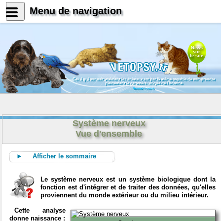
Menu de navigation
News
sur
le site
Celui qui connait vraiment les animaux est par là même capable de comprendre
pleinement le caractère unique de l'homme
Konrad Lorenz
Système nerveux
Vue d'ensemble
► Afficher le sommaire
Le système nerveux est un système biologique dont la
fonction est d'intégrer et de traiter des données, qu'elles
proviennent du monde extérieur ou du milieu intérieur.
Cette analyse
donne naissance :