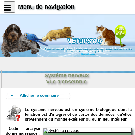
Menu de navigation
News
sur
le site
Celui qui connait vraiment les animaux est par là même capable de comprendre
pleinement le caractère unique de l'homme
Konrad Lorenz
Système nerveux
Vue d'ensemble
► Afficher le sommaire
Le système nerveux est un système biologique dont la
fonction est d'intégrer et de traiter des données, qu'elles
proviennent du monde extérieur ou du milieu intérieur.
Cette analyse
donne naissance :