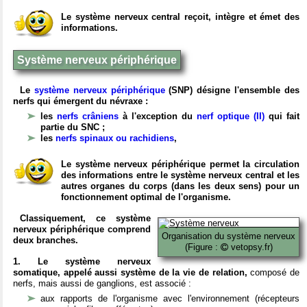
Le système nerveux central reçoit, intègre et émet des
informations.
Système nerveux périphérique
Le
système nerveux périphérique
(SNP) désigne l'ensemble des
nerfs qui émergent du névraxe :
les
nerfs crâniens
à l'exception du
nerf optique (II)
qui fait
partie du SNC ;
les
nerfs spinaux ou rachidiens
,
Le système nerveux périphérique permet la circulation
des informations entre le système nerveux central et les
autres organes du corps (dans les deux sens) pour un
fonctionnement optimal de l'organisme.
Classiquement, ce système
nerveux périphérique comprend
Organisation du système nerveux
deux branches.
(Figure :
vetopsy.fr)
1. Le système nerveux
somatique, appelé aussi système de la vie de relation,
composé de
nerfs, mais aussi de ganglions, est associé :
aux rapports de l'organisme avec l'environnement (récepteurs