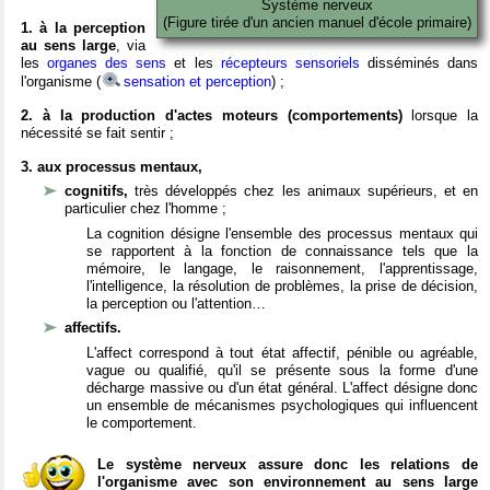
Système nerveux
(Figure tirée d'un ancien manuel d'école primaire)
1. à la perception
au sens large
, via
les
organes des sens
et les
récepteurs sensoriels
disséminés dans
l'organisme (
sensation et perception
) ;
2. à la production d'actes moteurs (comportements)
lorsque la
nécessité se fait sentir ;
3. aux processus mentaux,
cognitifs,
très développés chez les animaux supérieurs, et en
particulier chez l'homme ;
La cognition désigne l'ensemble des processus mentaux qui
se rapportent à la fonction de connaissance tels que la
mémoire, le langage, le raisonnement, l'apprentissage,
l'intelligence, la résolution de problèmes, la prise de décision,
la perception ou l'attention…
affectifs.
L'affect correspond à tout état affectif, pénible ou agréable,
vague ou qualifié, qu'il se présente sous la forme d'une
décharge massive ou d'un état général. L'affect désigne donc
un ensemble de mécanismes psychologiques qui influencent
le comportement.
Le système nerveux assure donc les relations de
l'organisme avec son environnement au sens large