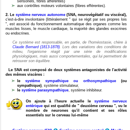
sensoriels, fibres afférentes)
aux contrôles moteurs volontaires (fibres efférentes).
2. Le
système nerveux autonome
(SNA, neurovégétatif ou viscéral),
c'est-à-dire involontaire (littéralement " qui se régit par ses propres lois
", est associé du fonctionnement automatique des organes comme les
muscles lisses, le muscle cardiaque, la majorité des glandes exocrines
ou endocrines.
Ce système est responsable, en partie, de l'homéostasie, chère à
Claude Bernard (1813-1878)
. Lors des variations des conditions de
milieu, l'organisme réagit par une série de modifications
physiologiques, mais aussi comportementales, qui lui permettent de
retrouver son équilibre.
Le SNA est composé de deux systèmes antagonistes de l'activité
des mêmes viscères :
le
système sympathique ou orthosympathique
(ou
sympathique)
, système stimulateur,
le
système parasympathique
, système inhibiteur.
On ajoute à l'heure actuelle le
système nerveux
entérique
qui est qualifié de " deuxième cerveau ", vu le
nombre de neurones qu'il contient et ses rôles
essentiels sur le cerveau lui-même