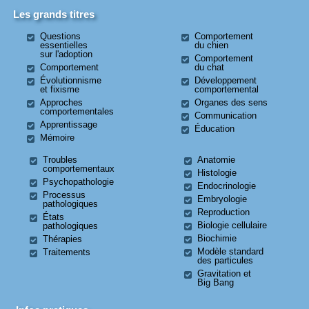
Les grands titres
Questions
Comportement
essentielles
du chien
sur l'adoption
Comportement
Comportement
du chat
Évolutionnisme
Développement
et fixisme
comportemental
Approches
Organes des sens
comportementales
Communication
Apprentissage
Éducation
Mémoire
Troubles
Anatomie
comportementaux
Histologie
Psychopathologie
Endocrinologie
Processus
Embryologie
pathologiques
Reproduction
États
Biologie cellulaire
pathologiques
Biochimie
Thérapies
Modèle standard
Traitements
des particules
Gravitation et
Big Bang