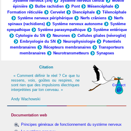
Système nerveux (SN)
Système nerveux central
Moelle
épinière
Bulbe rachidien
Pont
Mésencéphale
Formation réticulée
Cervelet
Diencéphale
Télencéphale
Système nerveux périphérique
Nerfs crâniens
Nerfs
spinaux (rachidiens)
Système nerveux autonome
Système
sympathique
Système parasympathique
Système entérique
Cytologie du SN
Neurones
Cellules gliales (névroglie)
Embryologie du SN
Neurophysiologie
Potentiels
membranaires
Récepteurs membranaires
Transporteurs
membranaires
Neurotransmetteurs
Synapses
Citation
« Comment définir le réel ? Ce que tu
ressens, vois, goûtes ou respires, ne
sont rien que des impulsions électriques
Contact
interprétées par ton cerveau. »
Andy Wachowski
Documentation web
Principes généraux de fonctionnement du système nerveux