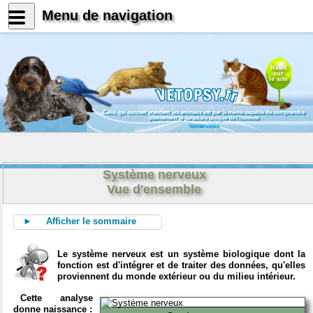
Menu de navigation
News
sur
le site
Celui qui connait vraiment les animaux est par là même capable de comprendre
pleinement le caractère unique de l'homme
Konrad Lorenz
Système nerveux
Vue d'ensemble
► Afficher le sommaire
Le système nerveux est un système biologique dont la
fonction est d'intégrer et de traiter des données, qu'elles
proviennent du monde extérieur ou du milieu intérieur.
Cette analyse
donne naissance :