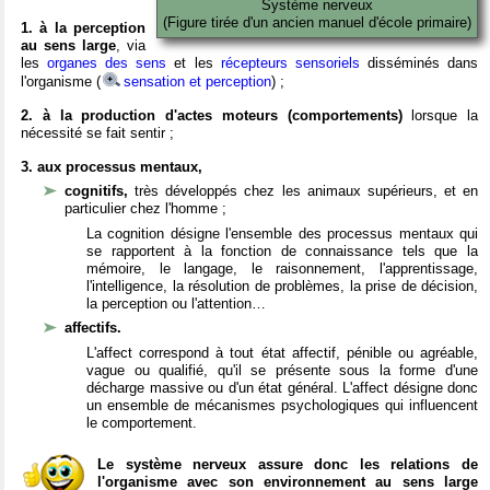
Système nerveux
(Figure tirée d'un ancien manuel d'école primaire)
1. à la perception
au sens large
, via
les
organes des sens
et les
récepteurs sensoriels
disséminés dans
l'organisme (
sensation et perception
) ;
2. à la production d'actes moteurs (comportements)
lorsque la
nécessité se fait sentir ;
3. aux processus mentaux,
cognitifs,
très développés chez les animaux supérieurs, et en
particulier chez l'homme ;
La cognition désigne l'ensemble des processus mentaux qui
se rapportent à la fonction de connaissance tels que la
mémoire, le langage, le raisonnement, l'apprentissage,
l'intelligence, la résolution de problèmes, la prise de décision,
la perception ou l'attention…
affectifs.
L'affect correspond à tout état affectif, pénible ou agréable,
vague ou qualifié, qu'il se présente sous la forme d'une
décharge massive ou d'un état général. L'affect désigne donc
un ensemble de mécanismes psychologiques qui influencent
le comportement.
Le système nerveux assure donc les relations de
l'organisme avec son environnement au sens large