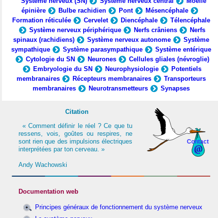
Système nerveux (SN)
Système nerveux central
Moelle
épinière
Bulbe rachidien
Pont
Mésencéphale
Formation réticulée
Cervelet
Diencéphale
Télencéphale
Système nerveux périphérique
Nerfs crâniens
Nerfs
spinaux (rachidiens)
Système nerveux autonome
Système
sympathique
Système parasympathique
Système entérique
Cytologie du SN
Neurones
Cellules gliales (névroglie)
Embryologie du SN
Neurophysiologie
Potentiels
membranaires
Récepteurs membranaires
Transporteurs
membranaires
Neurotransmetteurs
Synapses
Citation
« Comment définir le réel ? Ce que tu
ressens, vois, goûtes ou respires, ne
sont rien que des impulsions électriques
Contact
interprétées par ton cerveau. »
Andy Wachowski
Documentation web
Principes généraux de fonctionnement du système nerveux