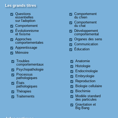
Les grands titres
Questions
Comportement
essentielles
du chien
sur l'adoption
Comportement
Comportement
du chat
Évolutionnisme
Développement
et fixisme
comportemental
Approches
Organes des sens
comportementales
Communication
Apprentissage
Éducation
Mémoire
Troubles
Anatomie
comportementaux
Histologie
Psychopathologie
Endocrinologie
Processus
Embryologie
pathologiques
Reproduction
États
Biologie cellulaire
pathologiques
Biochimie
Thérapies
Modèle standard
Traitements
des particules
Gravitation et
Big Bang