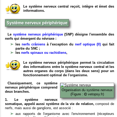
Le système nerveux central reçoit, intègre et émet des
informations.
Système nerveux périphérique
Le
système nerveux périphérique
(SNP) désigne l'ensemble des
nerfs qui émergent du névraxe :
les
nerfs crâniens
à l'exception du
nerf optique (II)
qui fait
partie du SNC ;
les
nerfs spinaux ou rachidiens
,
Le système nerveux périphérique permet la circulation
des informations entre le système nerveux central et les
autres organes du corps (dans les deux sens) pour un
fonctionnement optimal de l'organisme.
Classiquement, ce système
nerveux périphérique comprend
Organisation du système nerveux
deux branches.
(Figure :
vetopsy.fr)
1. Le système nerveux
somatique, appelé aussi système de la vie de relation,
composé de
nerfs, mais aussi de ganglions, est associé :
aux rapports de l'organisme avec l'environnement (récepteurs