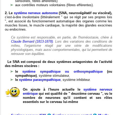
sensoriels, fibres afférentes)
aux contrôles moteurs volontaires (fibres efférentes).
2. Le
système nerveux autonome
(SNA, neurovégétatif ou viscéral),
c'est-à-dire involontaire (littéralement " qui se régit par ses propres lois
", est associé du fonctionnement automatique des organes comme les
muscles lisses, le muscle cardiaque, la majorité des glandes exocrines
ou endocrines.
Ce système est responsable, en partie, de l'homéostasie, chère à
Claude Bernard (1813-1878)
. Lors des variations des conditions de
milieu, l'organisme réagit par une série de modifications
physiologiques, mais aussi comportementales, qui lui permettent de
retrouver son équilibre.
Le SNA est composé de deux systèmes antagonistes de l'activité
des mêmes viscères :
le
système sympathique ou orthosympathique
(ou
sympathique)
, système stimulateur,
le
système parasympathique
, système inhibiteur.
On ajoute à l'heure actuelle le
système nerveux
entérique
qui est qualifié de " deuxième cerveau ", vu le
nombre de neurones qu'il contient et ses rôles
essentiels sur le cerveau lui-même