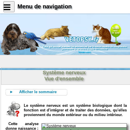
Menu de navigation
News
sur
le site
Celui qui connait vraiment les animaux est par là même capable de comprendre
Biologie, neurosciences et
pleinement le caractère unique de l'homme
sciences en général
Konrad Lorenz
Système nerveux
Vue d'ensemble
► Afficher le sommaire
Le système nerveux est un système biologique dont la
fonction est d'intégrer et de traiter des données, qu'elles
proviennent du monde extérieur ou du milieu intérieur.
Cette analyse
donne naissance :