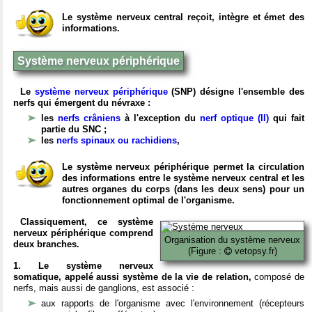
Le système nerveux central reçoit, intègre et émet des
informations.
Système nerveux périphérique
Le
système nerveux périphérique
(SNP) désigne l'ensemble des
nerfs qui émergent du névraxe :
les
nerfs crâniens
à l'exception du
nerf optique (II)
qui fait
partie du SNC ;
les
nerfs spinaux ou rachidiens
,
Le système nerveux périphérique permet la circulation
des informations entre le système nerveux central et les
autres organes du corps (dans les deux sens) pour un
fonctionnement optimal de l'organisme.
Classiquement, ce système
nerveux périphérique comprend
Organisation du système nerveux
deux branches.
(Figure :
vetopsy.fr)
1. Le système nerveux
somatique, appelé aussi système de la vie de relation,
composé de
nerfs, mais aussi de ganglions, est associé :
aux rapports de l'organisme avec l'environnement (récepteurs