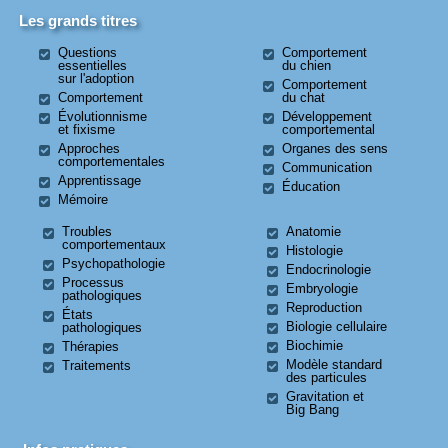
Les grands titres
Questions
Comportement
essentielles
du chien
sur l'adoption
Comportement
Comportement
du chat
Évolutionnisme
Développement
et fixisme
comportemental
Approches
Organes des sens
comportementales
Communication
Apprentissage
Éducation
Mémoire
Troubles
Anatomie
comportementaux
Histologie
Psychopathologie
Endocrinologie
Processus
Embryologie
pathologiques
Reproduction
États
Biologie cellulaire
pathologiques
Biochimie
Thérapies
Modèle standard
Traitements
des particules
Gravitation et
Big Bang