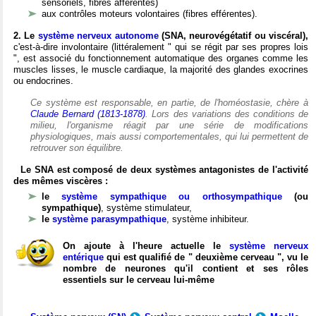
sensoriels, fibres afférentes)
aux contrôles moteurs volontaires (fibres efférentes).
2. Le
système nerveux autonome
(SNA, neurovégétatif ou viscéral),
c'est-à-dire involontaire (littéralement " qui se régit par ses propres lois
", est associé du fonctionnement automatique des organes comme les
muscles lisses, le muscle cardiaque, la majorité des glandes exocrines
ou endocrines.
Ce système est responsable, en partie, de l'homéostasie, chère à
Claude Bernard (1813-1878)
. Lors des variations des conditions de
milieu, l'organisme réagit par une série de modifications
physiologiques, mais aussi comportementales, qui lui permettent de
retrouver son équilibre.
Le SNA est composé de deux systèmes antagonistes de l'activité
des mêmes viscères :
le
système sympathique ou orthosympathique
(ou
sympathique)
, système stimulateur,
le
système parasympathique
, système inhibiteur.
On ajoute à l'heure actuelle le
système nerveux
entérique
qui est qualifié de " deuxième cerveau ", vu le
nombre de neurones qu'il contient et ses rôles
essentiels sur le cerveau lui-même