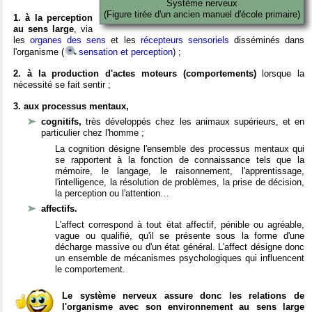
Système nerveux
(Figure tirée d'un ancien manuel d'école primaire)
1. à la perception
au sens large
, via
les
organes des sens
et les
récepteurs sensoriels
disséminés dans
l'organisme (
sensation et perception
) ;
2. à la production d'actes moteurs (comportements)
lorsque la
nécessité se fait sentir ;
3. aux processus mentaux,
cognitifs,
très développés chez les animaux supérieurs, et en
particulier chez l'homme ;
La cognition désigne l'ensemble des processus mentaux qui
se rapportent à la fonction de connaissance tels que la
mémoire, le langage, le raisonnement, l'apprentissage,
l'intelligence, la résolution de problèmes, la prise de décision,
la perception ou l'attention…
affectifs.
L'affect correspond à tout état affectif, pénible ou agréable,
vague ou qualifié, qu'il se présente sous la forme d'une
décharge massive ou d'un état général. L'affect désigne donc
un ensemble de mécanismes psychologiques qui influencent
le comportement.
Le système nerveux assure donc les relations de
l'organisme avec son environnement au sens large