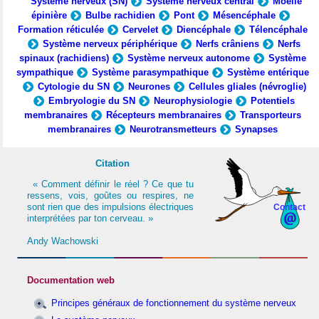
Système nerveux (SN)
Système nerveux central
Moelle
épinière
Bulbe rachidien
Pont
Mésencéphale
Formation réticulée
Cervelet
Diencéphale
Télencéphale
Système nerveux périphérique
Nerfs crâniens
Nerfs
spinaux (rachidiens)
Système nerveux autonome
Système
sympathique
Système parasympathique
Système entérique
Cytologie du SN
Neurones
Cellules gliales (névroglie)
Embryologie du SN
Neurophysiologie
Potentiels
membranaires
Récepteurs membranaires
Transporteurs
membranaires
Neurotransmetteurs
Synapses
Citation
« Comment définir le réel ? Ce que tu
ressens, vois, goûtes ou respires, ne
sont rien que des impulsions électriques
Contact
interprétées par ton cerveau. »
Andy Wachowski
Documentation web
Principes généraux de fonctionnement du système nerveux