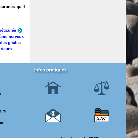
eurones qu'il
réticulée
ème nerveux
ules gliales
rteurs
Infos pratiques
e
aire
ard