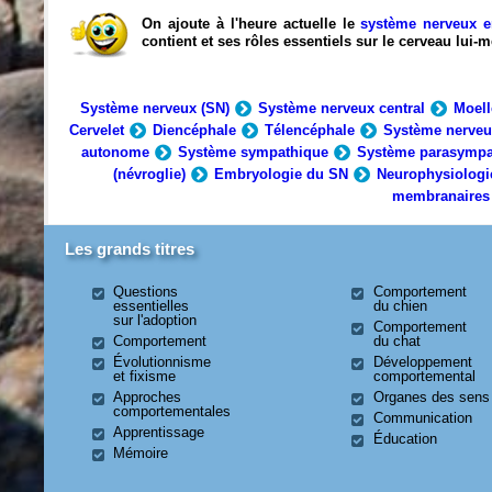
On ajoute à l'heure actuelle le
système nerveux e
contient et ses rôles essentiels sur le cerveau lui
Système nerveux (SN)
Système nerveux central
Moell
Cervelet
Diencéphale
Télencéphale
Système nerveu
autonome
Système sympathique
Système parasympa
(névroglie)
Embryologie du SN
Neurophysiologi
membranaires
Les grands titres
Questions
Comportement
essentielles
du chien
sur l'adoption
Comportement
Comportement
du chat
Évolutionnisme
Développement
et fixisme
comportemental
Approches
Organes des sens
comportementales
Communication
Apprentissage
Éducation
Mémoire