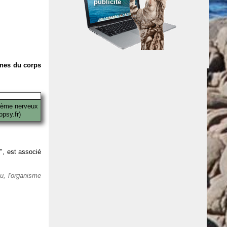
publicité
anes du corps
tème nerveux
psy.fr)
 ", est associé
eu, l'organisme