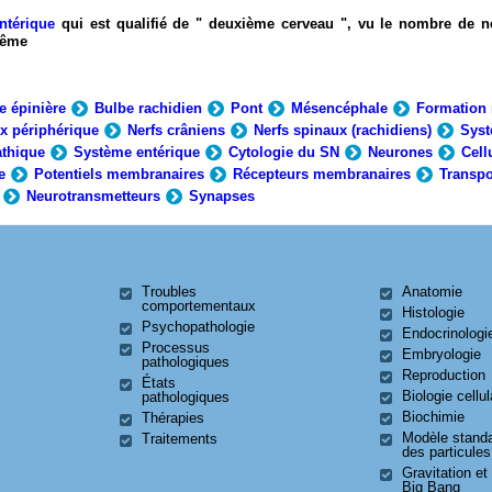
ntérique
qui est qualifié de " deuxième cerveau ", vu le nombre de n
-même
e épinière
Bulbe rachidien
Pont
Mésencéphale
Formation 
x périphérique
Nerfs crâniens
Nerfs spinaux (rachidiens)
Syst
thique
Système entérique
Cytologie du SN
Neurones
Cell
e
Potentiels membranaires
Récepteurs membranaires
Transpo
Neurotransmetteurs
Synapses
Troubles
Anatomie
comportementaux
Histologie
Psychopathologie
Endocrinologi
Processus
Embryologie
pathologiques
Reproduction
États
Biologie cellul
pathologiques
Biochimie
Thérapies
Modèle stand
Traitements
des particules
Gravitation et
Big Bang