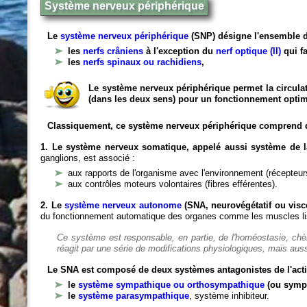
Système nerveux périphérique
Le
système nerveux périphérique
(SNP) désigne l'ensemble d
les
nerfs crâniens
à l'exception du
nerf optique (II)
qui fa
les
nerfs spinaux ou rachidiens
,
Le système nerveux périphérique permet la circulat
(dans les deux sens) pour un fonctionnement optim
Classiquement, ce système nerveux périphérique comprend 
1. Le système nerveux somatique, appelé aussi système de la
ganglions, est associé :
aux rapports de l'organisme avec l'environnement (récepteurs
aux contrôles moteurs volontaires (fibres efférentes).
2. Le
système nerveux autonome
(SNA, neurovégétatif ou viscé
du fonctionnement automatique des organes comme les muscles liss
Ce système est responsable, en partie, de l'homéostasie, ch
réagit par une série de modifications physiologiques, mais auss
Le SNA est composé de deux systèmes antagonistes de l'acti
le
système sympathique ou orthosympathique
(ou symp
le
système parasympathique
, système inhibiteur.