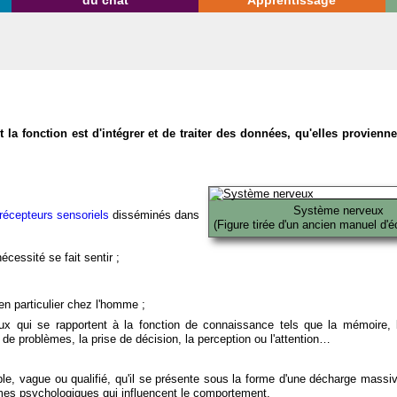
du chat
Apprentissage
la fonction est d'intégrer et de traiter des données, qu'elles provien
Système nerveux
récepteurs sensoriels
disséminés dans
(Figure tirée d'un ancien manuel d'é
écessité se fait sentir ;
en particulier chez l'homme ;
x qui se rapportent à la fonction de connaissance tels que la mémoire, l
on de problèmes, la prise de décision, la perception ou l'attention…
able, vague ou qualifié, qu'il se présente sous la forme d'une décharge massi
mes psychologiques qui influencent le comportement.