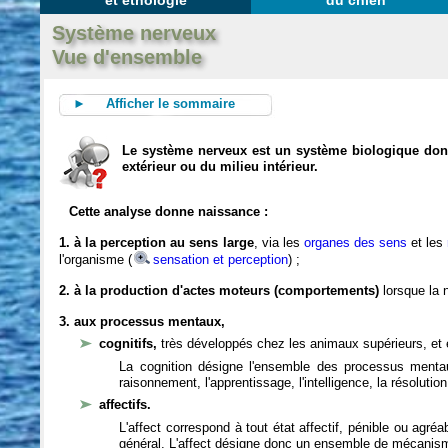
et éthologie
du chien
Système nerveux
Vue d'ensemble
► Afficher le sommaire
Le système nerveux est un système biologique dont 
extérieur ou du milieu intérieur.
Cette analyse donne naissance :
1. à la perception au sens large
, via les
organes des sens
et les
l'organisme (
sensation et perception
) ;
2. à la production d'actes moteurs (comportements)
lorsque la n
3. aux processus mentaux,
cognitifs,
très développés chez les animaux supérieurs, et 
La cognition désigne l'ensemble des processus mentau
raisonnement, l'apprentissage, l'intelligence, la résoluti
affectifs.
L'affect correspond à tout état affectif, pénible ou agré
général. L'affect désigne donc un ensemble de mécanis