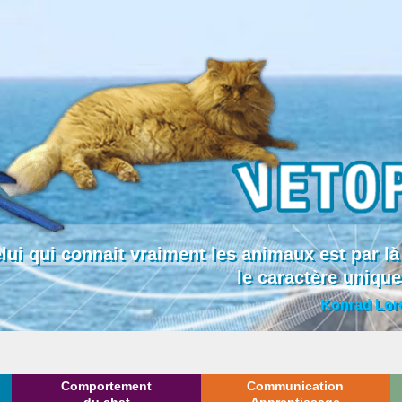
lui qui connait vraiment les animaux est par
le caractère uniqu
Konrad Lor
Comportement
Communication