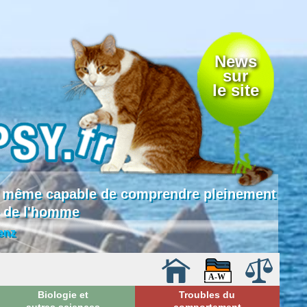
News
sur
le site
 là même capable de comprendre pleinement
e de l'homme
enz
Biologie et
Troubles du