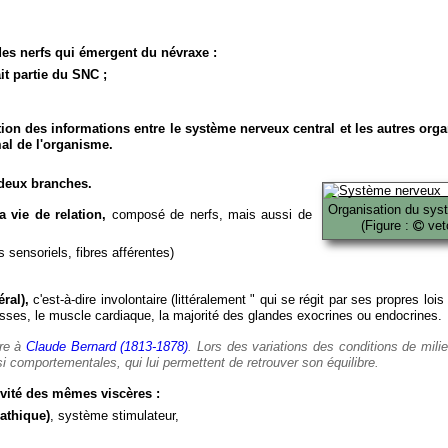
es nerfs qui émergent du névraxe :
it partie du SNC ;
ion des informations entre le système nerveux central et les autres org
al de l'organisme.
deux branches.
Organisation du sys
 vie de relation,
composé de nerfs, mais aussi de
(Figure :
veto
 sensoriels, fibres afférentes)
ral),
c'est-à-dire involontaire (littéralement " qui se régit par ses propres lois
es, le muscle cardiaque, la majorité des glandes exocrines ou endocrines.
ère à
Claude Bernard (1813-1878)
. Lors des variations des conditions de mili
i comportementales, qui lui permettent de retrouver son équilibre.
vité des mêmes viscères :
athique)
, système stimulateur,