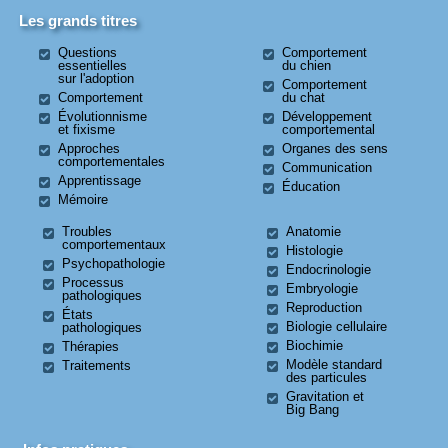
Les grands titres
Questions
Comportement
essentielles
du chien
sur l'adoption
Comportement
Comportement
du chat
Évolutionnisme
Développement
et fixisme
comportemental
Approches
Organes des sens
comportementales
Communication
Apprentissage
Éducation
Mémoire
Troubles
Anatomie
comportementaux
Histologie
Psychopathologie
Endocrinologie
Processus
Embryologie
pathologiques
Reproduction
États
Biologie cellulaire
pathologiques
Biochimie
Thérapies
Modèle standard
Traitements
des particules
Gravitation et
Big Bang