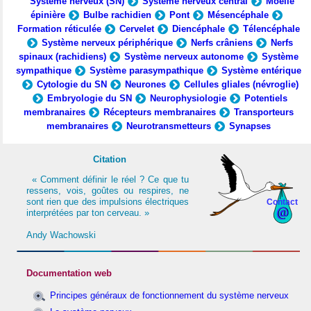
Système nerveux (SN)
Système nerveux central
Moelle
épinière
Bulbe rachidien
Pont
Mésencéphale
Formation réticulée
Cervelet
Diencéphale
Télencéphale
Système nerveux périphérique
Nerfs crâniens
Nerfs
spinaux (rachidiens)
Système nerveux autonome
Système
sympathique
Système parasympathique
Système entérique
Cytologie du SN
Neurones
Cellules gliales (névroglie)
Embryologie du SN
Neurophysiologie
Potentiels
membranaires
Récepteurs membranaires
Transporteurs
membranaires
Neurotransmetteurs
Synapses
Citation
« Comment définir le réel ? Ce que tu
ressens, vois, goûtes ou respires, ne
sont rien que des impulsions électriques
Contact
interprétées par ton cerveau. »
Andy Wachowski
Documentation web
Principes généraux de fonctionnement du système nerveux