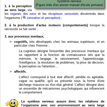
Système nerveux
(Figure tirée d'un ancien manuel d'école primaire)
1. à la perception
au sens large
, via
les
organes des sens
et les
récepteurs sensoriels
disséminés dans
l'organisme (
sensation et perception
) ;
2. à la production d'actes moteurs (comportements)
lorsque la
nécessité se fait sentir ;
3. aux processus mentaux,
cognitifs,
très développés chez les animaux supérieurs, et en
particulier chez l'homme ;
La cognition désigne l'ensemble des processus mentaux qui
se rapportent à la fonction de connaissance tels que la
mémoire, le langage, le raisonnement, l'apprentissage,
l'intelligence, la résolution de problèmes, la prise de décision,
la perception ou l'attention…
affectifs.
L'affect correspond à tout état affectif, pénible ou agréable,
vague ou qualifié, qu'il se présente sous la forme d'une
décharge massive ou d'un état général. L'affect désigne donc
un ensemble de mécanismes psychologiques qui influencent
le comportement.
Le système nerveux assure donc les relations de
l'organisme avec son environnement au sens large