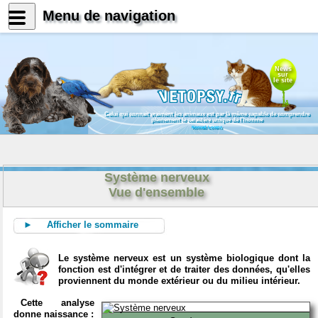
Menu de navigation
News
sur
le site
Celui qui connait vraiment les animaux est par là même capable de comprendre
pleinement le caractère unique de l'homme
Konrad Lorenz
Système nerveux
Vue d'ensemble
► Afficher le sommaire
Le système nerveux est un système biologique dont la
fonction est d'intégrer et de traiter des données, qu'elles
proviennent du monde extérieur ou du milieu intérieur.
Cette analyse
donne naissance :