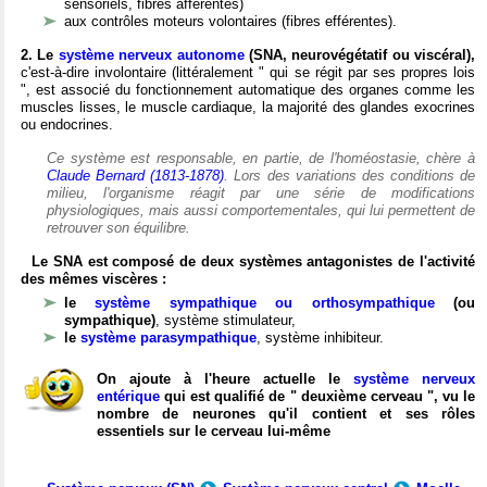
sensoriels, fibres afférentes)
aux contrôles moteurs volontaires (fibres efférentes).
2. Le
système nerveux autonome
(SNA, neurovégétatif ou viscéral),
c'est-à-dire involontaire (littéralement " qui se régit par ses propres lois
", est associé du fonctionnement automatique des organes comme les
muscles lisses, le muscle cardiaque, la majorité des glandes exocrines
ou endocrines.
Ce système est responsable, en partie, de l'homéostasie, chère à
Claude Bernard (1813-1878)
. Lors des variations des conditions de
milieu, l'organisme réagit par une série de modifications
physiologiques, mais aussi comportementales, qui lui permettent de
retrouver son équilibre.
Le SNA est composé de deux systèmes antagonistes de l'activité
des mêmes viscères :
le
système sympathique ou orthosympathique
(ou
sympathique)
, système stimulateur,
le
système parasympathique
, système inhibiteur.
On ajoute à l'heure actuelle le
système nerveux
entérique
qui est qualifié de " deuxième cerveau ", vu le
nombre de neurones qu'il contient et ses rôles
essentiels sur le cerveau lui-même