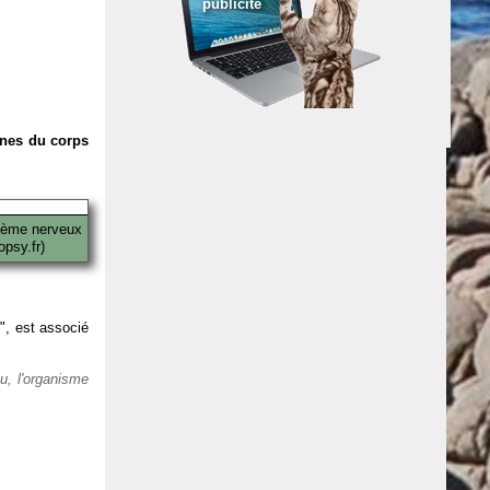
publicité
anes du corps
tème nerveux
psy.fr)
 ", est associé
eu, l'organisme