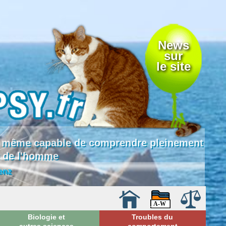
News
sur
le site
 là même capable de comprendre pleinement
e de l'homme
enz
Biologie et
Troubles du