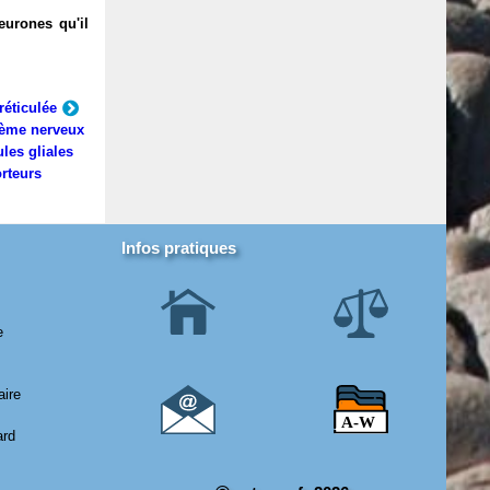
eurones qu'il
réticulée
ème nerveux
ules gliales
rteurs
Infos pratiques
e
aire
ard