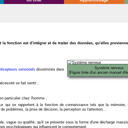
du chat
Apprentissage
la fonction est d'intégrer et de traiter des données, qu'elles provien
Système nerveux
récepteurs sensoriels
disséminés dans
(Figure tirée d'un ancien manuel d'é
écessité se fait sentir ;
en particulier chez l'homme ;
x qui se rapportent à la fonction de connaissance tels que la mémoire, l
on de problèmes, la prise de décision, la perception ou l'attention…
able, vague ou qualifié, qu'il se présente sous la forme d'une décharge massi
mes psychologiques qui influencent le comportement.