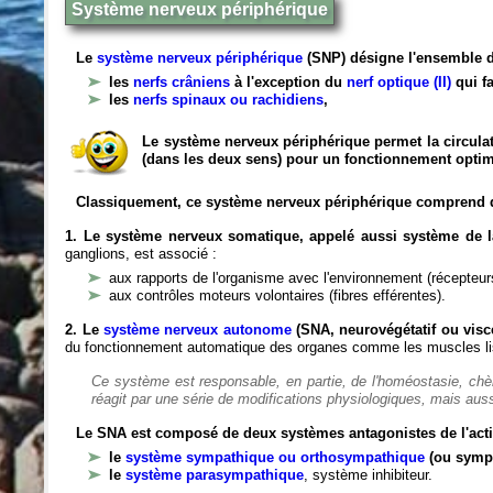
Système nerveux périphérique
Le
système nerveux périphérique
(SNP) désigne l'ensemble d
les
nerfs crâniens
à l'exception du
nerf optique (II)
qui fa
les
nerfs spinaux ou rachidiens
,
Le système nerveux périphérique permet la circulat
(dans les deux sens) pour un fonctionnement optim
Classiquement, ce système nerveux périphérique comprend 
1. Le système nerveux somatique, appelé aussi système de la
ganglions, est associé :
aux rapports de l'organisme avec l'environnement (récepteurs
aux contrôles moteurs volontaires (fibres efférentes).
2. Le
système nerveux autonome
(SNA, neurovégétatif ou viscé
du fonctionnement automatique des organes comme les muscles liss
Ce système est responsable, en partie, de l'homéostasie, ch
réagit par une série de modifications physiologiques, mais auss
Le SNA est composé de deux systèmes antagonistes de l'acti
le
système sympathique ou orthosympathique
(ou symp
le
système parasympathique
, système inhibiteur.