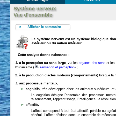
et éthologie
du chien
Système nerveux
Vue d'ensemble
► Afficher le sommaire
Le système nerveux est un système biologique dont 
extérieur ou du milieu intérieur.
Cette analyse donne naissance :
1. à la perception au sens large
, via les
organes des sens
et les
l'organisme (
sensation et perception
) ;
2. à la production d'actes moteurs (comportements)
lorsque la n
3. aux processus mentaux,
cognitifs,
très développés chez les animaux supérieurs, et 
La cognition désigne l'ensemble des processus mentau
raisonnement, l'apprentissage, l'intelligence, la résoluti
affectifs.
L'affect correspond à tout état affectif, pénible ou agré
général. L'affect désigne donc un ensemble de mécanis