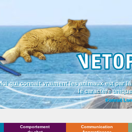
lui qui connait vraiment les animaux est par
le caractère uniqu
Konrad Lor
Comportement
Communication