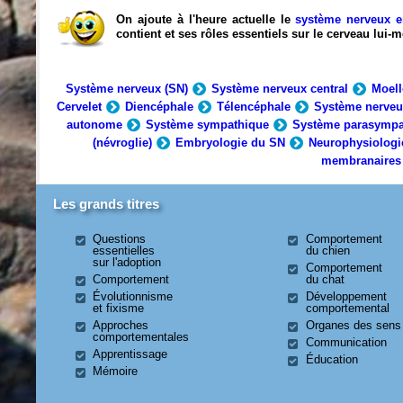
On ajoute à l'heure actuelle le
système nerveux e
contient et ses rôles essentiels sur le cerveau lui
Système nerveux (SN)
Système nerveux central
Moell
Cervelet
Diencéphale
Télencéphale
Système nerveu
autonome
Système sympathique
Système parasympa
(névroglie)
Embryologie du SN
Neurophysiologi
membranaires
Les grands titres
Questions
Comportement
essentielles
du chien
sur l'adoption
Comportement
Comportement
du chat
Évolutionnisme
Développement
et fixisme
comportemental
Approches
Organes des sens
comportementales
Communication
Apprentissage
Éducation
Mémoire