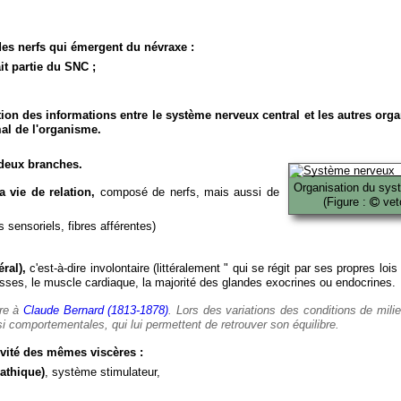
es nerfs qui émergent du névraxe :
it partie du SNC ;
ion des informations entre le système nerveux central et les autres org
al de l'organisme.
deux branches.
Organisation du sys
 vie de relation,
composé de nerfs, mais aussi de
(Figure :
veto
 sensoriels, fibres afférentes)
ral),
c'est-à-dire involontaire (littéralement " qui se régit par ses propres lois
es, le muscle cardiaque, la majorité des glandes exocrines ou endocrines.
ère à
Claude Bernard (1813-1878)
. Lors des variations des conditions de mili
i comportementales, qui lui permettent de retrouver son équilibre.
vité des mêmes viscères :
athique)
, système stimulateur,