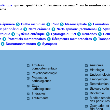
ntérique
qui est qualifié de " deuxième cerveau ", vu le nombre de n
-même
e épinière
Bulbe rachidien
Pont
Mésencéphale
Formation 
x périphérique
Nerfs crâniens
Nerfs spinaux (rachidiens)
Syst
thique
Système entérique
Cytologie du SN
Neurones
Cell
e
Potentiels membranaires
Récepteurs membranaires
Transpo
Neurotransmetteurs
Synapses
Troubles
Anatomie
comportementaux
Histologie
Psychopathologie
Endocrinologi
Processus
Embryologie
pathologiques
Reproduction
États
Biologie cellul
pathologiques
Biochimie
Thérapies
Modèle stand
Traitements
des particules
Gravitation et
Big Bang