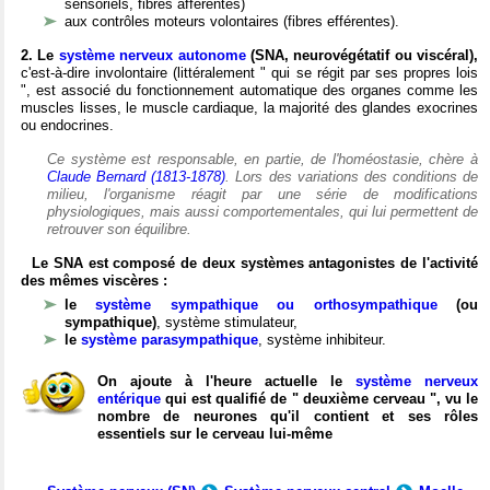
sensoriels, fibres afférentes)
aux contrôles moteurs volontaires (fibres efférentes).
2. Le
système nerveux autonome
(SNA, neurovégétatif ou viscéral),
c'est-à-dire involontaire (littéralement " qui se régit par ses propres lois
", est associé du fonctionnement automatique des organes comme les
muscles lisses, le muscle cardiaque, la majorité des glandes exocrines
ou endocrines.
Ce système est responsable, en partie, de l'homéostasie, chère à
Claude Bernard (1813-1878)
. Lors des variations des conditions de
milieu, l'organisme réagit par une série de modifications
physiologiques, mais aussi comportementales, qui lui permettent de
retrouver son équilibre.
Le SNA est composé de deux systèmes antagonistes de l'activité
des mêmes viscères :
le
système sympathique ou orthosympathique
(ou
sympathique)
, système stimulateur,
le
système parasympathique
, système inhibiteur.
On ajoute à l'heure actuelle le
système nerveux
entérique
qui est qualifié de " deuxième cerveau ", vu le
nombre de neurones qu'il contient et ses rôles
essentiels sur le cerveau lui-même