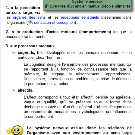
Système nerveux
(Figure tirée d'un ancien manuel d'école primaire)
1. à la perception
au sens large
, via
les
organes des sens
et les
récepteurs sensoriels
disséminés dans
l'organisme (
sensation et perception
) ;
2. à la production d'actes moteurs (comportements)
lorsque la
nécessité se fait sentir ;
3. aux processus mentaux,
cognitifs,
très développés chez les animaux supérieurs, et en
particulier chez l'homme ;
La cognition désigne l'ensemble des processus mentaux qui
se rapportent à la fonction de connaissance tels que la
mémoire, le langage, le raisonnement, l'apprentissage,
l'intelligence, la résolution de problèmes, la prise de décision,
la perception ou l'attention…
affectifs.
L'affect correspond à tout état affectif, pénible ou agréable,
vague ou qualifié, qu'il se présente sous la forme d'une
décharge massive ou d'un état général. L'affect désigne donc
un ensemble de mécanismes psychologiques qui influencent
le comportement.
Le système nerveux assure donc les relations de
l'organisme avec son environnement au sens large