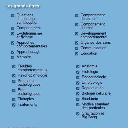
Les grands titres
Questions
Comportement
essentielles
du chien
sur l'adoption
Comportement
Comportement
du chat
Évolutionnisme
Développement
et fixisme
comportemental
Approches
Organes des sens
comportementales
Communication
Apprentissage
Éducation
Mémoire
Troubles
Anatomie
comportementaux
Histologie
Psychopathologie
Endocrinologie
Processus
Embryologie
pathologiques
Reproduction
États
Biologie cellulaire
pathologiques
Biochimie
Thérapies
Modèle standard
Traitements
des particules
Gravitation et
Big Bang