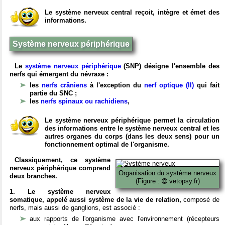
Le système nerveux central reçoit, intègre et émet des
informations.
Système nerveux périphérique
Le
système nerveux périphérique
(SNP) désigne l'ensemble des
nerfs qui émergent du névraxe :
les
nerfs crâniens
à l'exception du
nerf optique (II)
qui fait
partie du SNC ;
les
nerfs spinaux ou rachidiens
,
Le système nerveux périphérique permet la circulation
des informations entre le système nerveux central et les
autres organes du corps (dans les deux sens) pour un
fonctionnement optimal de l'organisme.
Classiquement, ce système
nerveux périphérique comprend
Organisation du système nerveux
deux branches.
(Figure :
vetopsy.fr)
1. Le système nerveux
somatique, appelé aussi système de la vie de relation,
composé de
nerfs, mais aussi de ganglions, est associé :
aux rapports de l'organisme avec l'environnement (récepteurs