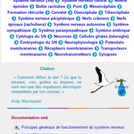
Système nerveux (SN)
Système nerveux central
Moelle
épinière
Bulbe rachidien
Pont
Mésencéphale
Formation réticulée
Cervelet
Diencéphale
Télencéphale
Système nerveux périphérique
Nerfs crâniens
Nerfs
spinaux (rachidiens)
Système nerveux autonome
Système
sympathique
Système parasympathique
Système entérique
Cytologie du SN
Neurones
Cellules gliales (névroglie)
Embryologie du SN
Neurophysiologie
Potentiels
membranaires
Récepteurs membranaires
Transporteurs
membranaires
Neurotransmetteurs
Synapses
Citation
« Comment définir le réel ? Ce que tu
ressens, vois, goûtes ou respires, ne
sont rien que des impulsions électriques
Contact
interprétées par ton cerveau. »
Andy Wachowski
Documentation web
Principes généraux de fonctionnement du système nerveux