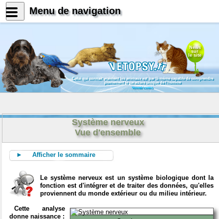
Menu de navigation
News
sur
le site
Celui qui connait vraiment les animaux est par là même capable de comprendre
pleinement le caractère unique de l'homme
Konrad Lorenz
Système nerveux
Vue d'ensemble
► Afficher le sommaire
Le système nerveux est un système biologique dont la
fonction est d'intégrer et de traiter des données, qu'elles
proviennent du monde extérieur ou du milieu intérieur.
Cette analyse
donne naissance :