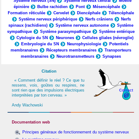
Système nerveux (SN)
Système nerveux central
Moelle
épinière
Bulbe rachidien
Pont
Mésencéphale
Formation réticulée
Cervelet
Diencéphale
Télencéphale
Système nerveux périphérique
Nerfs crâniens
Nerfs
spinaux (rachidiens)
Système nerveux autonome
Système
sympathique
Système parasympathique
Système entérique
Cytologie du SN
Neurones
Cellules gliales (névroglie)
Embryologie du SN
Neurophysiologie
Potentiels
membranaires
Récepteurs membranaires
Transporteurs
membranaires
Neurotransmetteurs
Synapses
Citation
« Comment définir le réel ? Ce que tu
ressens, vois, goûtes ou respires, ne
sont rien que des impulsions électriques
Contact
interprétées par ton cerveau. »
Andy Wachowski
Documentation web
Principes généraux de fonctionnement du système nerveux