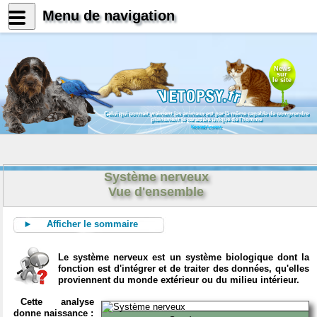
Menu de navigation
News
sur
le site
Celui qui connait vraiment les animaux est par là même capable de comprendre
pleinement le caractère unique de l'homme
Konrad Lorenz
Système nerveux
Vue d'ensemble
► Afficher le sommaire
Le système nerveux est un système biologique dont la
fonction est d'intégrer et de traiter des données, qu'elles
proviennent du monde extérieur ou du milieu intérieur.
Cette analyse
donne naissance :