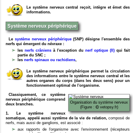
Le système nerveux central reçoit, intègre et émet des
informations.
Système nerveux périphérique
Le
système nerveux périphérique
(SNP) désigne l'ensemble des
nerfs qui émergent du névraxe :
les
nerfs crâniens
à l'exception du
nerf optique (II)
qui fait
partie du SNC ;
les
nerfs spinaux ou rachidiens
,
Le système nerveux périphérique permet la circulation
des informations entre le système nerveux central et les
autres organes du corps (dans les deux sens) pour un
fonctionnement optimal de l'organisme.
Classiquement, ce système
nerveux périphérique comprend
Organisation du système nerveux
deux branches.
(Figure :
vetopsy.fr)
1. Le système nerveux
somatique, appelé aussi système de la vie de relation,
composé de
nerfs, mais aussi de ganglions, est associé :
aux rapports de l'organisme avec l'environnement (récepteurs