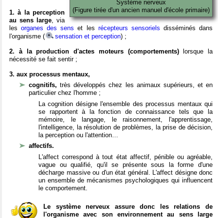
Système nerveux
(Figure tirée d'un ancien manuel d'école primaire)
1. à la perception
au sens large
, via
les
organes des sens
et les
récepteurs sensoriels
disséminés dans
l'organisme (
sensation et perception
) ;
2. à la production d'actes moteurs (comportements)
lorsque la
nécessité se fait sentir ;
3. aux processus mentaux,
cognitifs,
très développés chez les animaux supérieurs, et en
particulier chez l'homme ;
La cognition désigne l'ensemble des processus mentaux qui
se rapportent à la fonction de connaissance tels que la
mémoire, le langage, le raisonnement, l'apprentissage,
l'intelligence, la résolution de problèmes, la prise de décision,
la perception ou l'attention…
affectifs.
L'affect correspond à tout état affectif, pénible ou agréable,
vague ou qualifié, qu'il se présente sous la forme d'une
décharge massive ou d'un état général. L'affect désigne donc
un ensemble de mécanismes psychologiques qui influencent
le comportement.
Le système nerveux assure donc les relations de
l'organisme avec son environnement au sens large