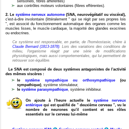
sensoriels, fibres afférentes)
aux contrôles moteurs volontaires (fibres efférentes).
2. Le
système nerveux autonome
(SNA, neurovégétatif ou viscéral),
c'est-à-dire involontaire (littéralement " qui se régit par ses propres lois
", est associé du fonctionnement automatique des organes comme les
muscles lisses, le muscle cardiaque, la majorité des glandes exocrines
ou endocrines.
Ce système est responsable, en partie, de l'homéostasie, chère à
Claude Bernard (1813-1878)
. Lors des variations des conditions de
milieu, l'organisme réagit par une série de modifications
physiologiques, mais aussi comportementales, qui lui permettent de
retrouver son équilibre.
Le SNA est composé de deux systèmes antagonistes de l'activité
des mêmes viscères :
le
système sympathique ou orthosympathique
(ou
sympathique)
, système stimulateur,
le
système parasympathique
, système inhibiteur.
On ajoute à l'heure actuelle le
système nerveux
entérique
qui est qualifié de " deuxième cerveau ", vu le
nombre de neurones qu'il contient et ses rôles
essentiels sur le cerveau lui-même