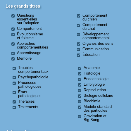
Les grands titres
Questions
Comportement
essentielles
du chien
sur l'adoption
Comportement
Comportement
du chat
Évolutionnisme
Développement
et fixisme
comportemental
Approches
Organes des sens
comportementales
Communication
Apprentissage
Éducation
Mémoire
Troubles
Anatomie
comportementaux
Histologie
Psychopathologie
Endocrinologie
Processus
Embryologie
pathologiques
Reproduction
États
Biologie cellulaire
pathologiques
Biochimie
Thérapies
Modèle standard
Traitements
des particules
Gravitation et
Big Bang