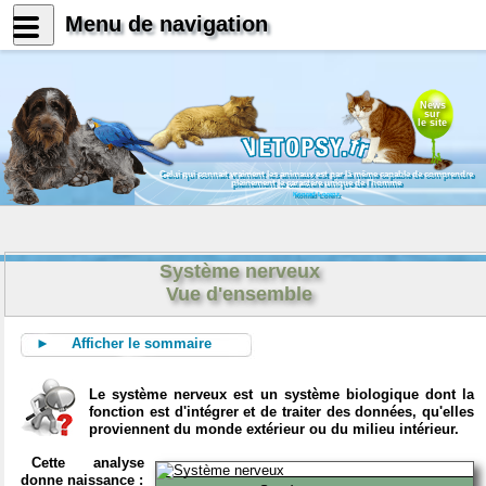
Menu de navigation
News
sur
le site
Celui qui connait vraiment les animaux est par là même capable de comprendre
pleinement le caractère unique de l'homme
Konrad Lorenz
Système nerveux
Vue d'ensemble
► Afficher le sommaire
Le système nerveux est un système biologique dont la
fonction est d'intégrer et de traiter des données, qu'elles
proviennent du monde extérieur ou du milieu intérieur.
Cette analyse
donne naissance :