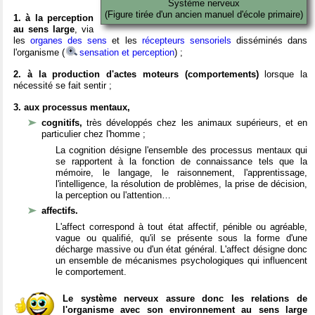
Système nerveux
(Figure tirée d'un ancien manuel d'école primaire)
1. à la perception
au sens large
, via
les
organes des sens
et les
récepteurs sensoriels
disséminés dans
l'organisme (
sensation et perception
) ;
2. à la production d'actes moteurs (comportements)
lorsque la
nécessité se fait sentir ;
3. aux processus mentaux,
cognitifs,
très développés chez les animaux supérieurs, et en
particulier chez l'homme ;
La cognition désigne l'ensemble des processus mentaux qui
se rapportent à la fonction de connaissance tels que la
mémoire, le langage, le raisonnement, l'apprentissage,
l'intelligence, la résolution de problèmes, la prise de décision,
la perception ou l'attention…
affectifs.
L'affect correspond à tout état affectif, pénible ou agréable,
vague ou qualifié, qu'il se présente sous la forme d'une
décharge massive ou d'un état général. L'affect désigne donc
un ensemble de mécanismes psychologiques qui influencent
le comportement.
Le système nerveux assure donc les relations de
l'organisme avec son environnement au sens large