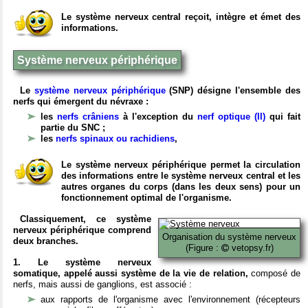
Le système nerveux central reçoit, intègre et émet des
informations.
Système nerveux périphérique
Le
système nerveux périphérique
(SNP) désigne l'ensemble des
nerfs qui émergent du névraxe :
les
nerfs crâniens
à l'exception du
nerf optique (II)
qui fait
partie du SNC ;
les
nerfs spinaux ou rachidiens
,
Le système nerveux périphérique permet la circulation
des informations entre le système nerveux central et les
autres organes du corps (dans les deux sens) pour un
fonctionnement optimal de l'organisme.
Classiquement, ce système
nerveux périphérique comprend
Organisation du système nerveux
deux branches.
(Figure :
vetopsy.fr)
1. Le système nerveux
somatique, appelé aussi système de la vie de relation,
composé de
nerfs, mais aussi de ganglions, est associé :
aux rapports de l'organisme avec l'environnement (récepteurs