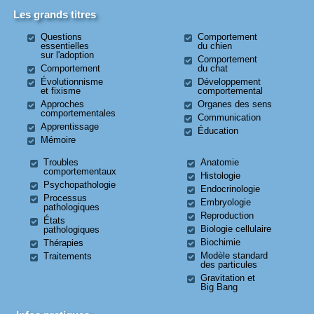
Les grands titres
Questions
Comportement
essentielles
du chien
sur l'adoption
Comportement
Comportement
du chat
Évolutionnisme
Développement
et fixisme
comportemental
Approches
Organes des sens
comportementales
Communication
Apprentissage
Éducation
Mémoire
Troubles
Anatomie
comportementaux
Histologie
Psychopathologie
Endocrinologie
Processus
Embryologie
pathologiques
Reproduction
États
Biologie cellulaire
pathologiques
Biochimie
Thérapies
Modèle standard
Traitements
des particules
Gravitation et
Big Bang