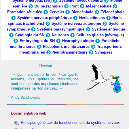
Système nerveux (SN)
Système nerveux central
Moelle
épinière
Bulbe rachidien
Pont
Mésencéphale
Formation réticulée
Cervelet
Diencéphale
Télencéphale
Système nerveux périphérique
Nerfs crâniens
Nerfs
spinaux (rachidiens)
Système nerveux autonome
Système
sympathique
Système parasympathique
Système entérique
Cytologie du SN
Neurones
Cellules gliales (névroglie)
Embryologie du SN
Neurophysiologie
Potentiels
membranaires
Récepteurs membranaires
Transporteurs
membranaires
Neurotransmetteurs
Synapses
Citation
« Comment définir le réel ? Ce que tu
ressens, vois, goûtes ou respires, ne
sont rien que des impulsions électriques
Contact
interprétées par ton cerveau. »
Andy Wachowski
Documentation web
Principes généraux de fonctionnement du système nerveux