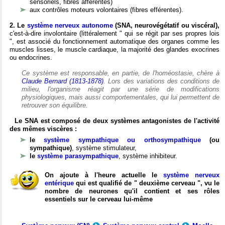
sensoriels, fibres afférentes)
aux contrôles moteurs volontaires (fibres efférentes).
2. Le
système nerveux autonome
(SNA, neurovégétatif ou viscéral),
c'est-à-dire involontaire (littéralement " qui se régit par ses propres lois
", est associé du fonctionnement automatique des organes comme les
muscles lisses, le muscle cardiaque, la majorité des glandes exocrines
ou endocrines.
Ce système est responsable, en partie, de l'homéostasie, chère à
Claude Bernard (1813-1878)
. Lors des variations des conditions de
milieu, l'organisme réagit par une série de modifications
physiologiques, mais aussi comportementales, qui lui permettent de
retrouver son équilibre.
Le SNA est composé de deux systèmes antagonistes de l'activité
des mêmes viscères :
le
système sympathique ou orthosympathique
(ou
sympathique)
, système stimulateur,
le
système parasympathique
, système inhibiteur.
On ajoute à l'heure actuelle le
système nerveux
entérique
qui est qualifié de " deuxième cerveau ", vu le
nombre de neurones qu'il contient et ses rôles
essentiels sur le cerveau lui-même