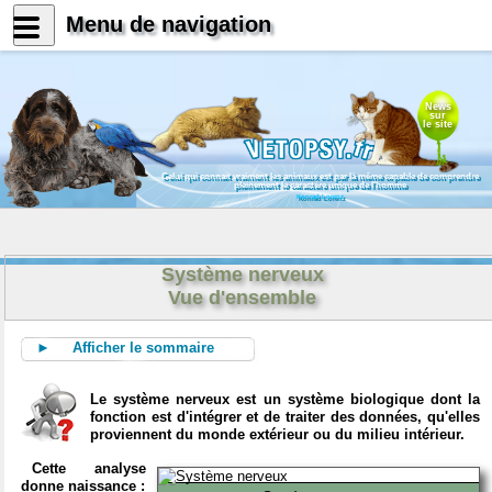
Menu de navigation
News
sur
le site
Celui qui connait vraiment les animaux est par là même capable de comprendre
pleinement le caractère unique de l'homme
Konrad Lorenz
Système nerveux
Vue d'ensemble
► Afficher le sommaire
Le système nerveux est un système biologique dont la
fonction est d'intégrer et de traiter des données, qu'elles
proviennent du monde extérieur ou du milieu intérieur.
Cette analyse
donne naissance :