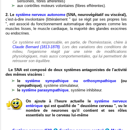
sensoriels, fibres afférentes)
aux contrôles moteurs volontaires (fibres efférentes).
2. Le
système nerveux autonome
(SNA, neurovégétatif ou viscéral),
c'est-à-dire involontaire (littéralement " qui se régit par ses propres lois
", est associé du fonctionnement automatique des organes comme les
muscles lisses, le muscle cardiaque, la majorité des glandes exocrines
ou endocrines.
Ce système est responsable, en partie, de l'homéostasie, chère à
Claude Bernard (1813-1878)
. Lors des variations des conditions de
milieu, l'organisme réagit par une série de modifications
physiologiques, mais aussi comportementales, qui lui permettent de
retrouver son équilibre.
Le SNA est composé de deux systèmes antagonistes de l'activité
des mêmes viscères :
le
système sympathique ou orthosympathique
(ou
sympathique)
, système stimulateur,
le
système parasympathique
, système inhibiteur.
On ajoute à l'heure actuelle le
système nerveux
entérique
qui est qualifié de " deuxième cerveau ", vu le
nombre de neurones qu'il contient et ses rôles
essentiels sur le cerveau lui-même