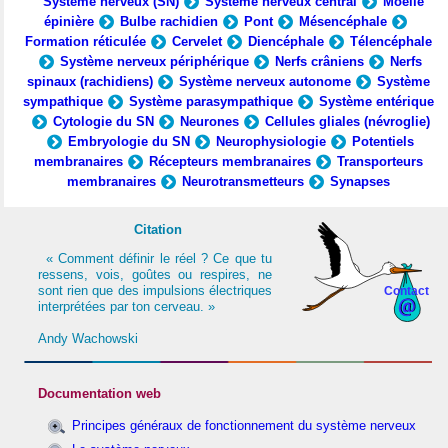
Système nerveux (SN)
Système nerveux central
Moelle
épinière
Bulbe rachidien
Pont
Mésencéphale
Formation réticulée
Cervelet
Diencéphale
Télencéphale
Système nerveux périphérique
Nerfs crâniens
Nerfs
spinaux (rachidiens)
Système nerveux autonome
Système
sympathique
Système parasympathique
Système entérique
Cytologie du SN
Neurones
Cellules gliales (névroglie)
Embryologie du SN
Neurophysiologie
Potentiels
membranaires
Récepteurs membranaires
Transporteurs
membranaires
Neurotransmetteurs
Synapses
Citation
« Comment définir le réel ? Ce que tu
ressens, vois, goûtes ou respires, ne
sont rien que des impulsions électriques
Contact
interprétées par ton cerveau. »
Andy Wachowski
Documentation web
Principes généraux de fonctionnement du système nerveux