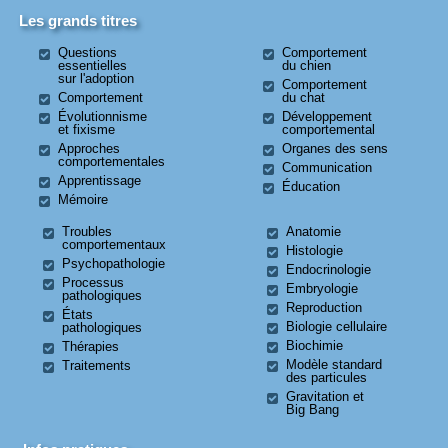
Les grands titres
Questions
Comportement
essentielles
du chien
sur l'adoption
Comportement
Comportement
du chat
Évolutionnisme
Développement
et fixisme
comportemental
Approches
Organes des sens
comportementales
Communication
Apprentissage
Éducation
Mémoire
Troubles
Anatomie
comportementaux
Histologie
Psychopathologie
Endocrinologie
Processus
Embryologie
pathologiques
Reproduction
États
Biologie cellulaire
pathologiques
Biochimie
Thérapies
Modèle standard
Traitements
des particules
Gravitation et
Big Bang