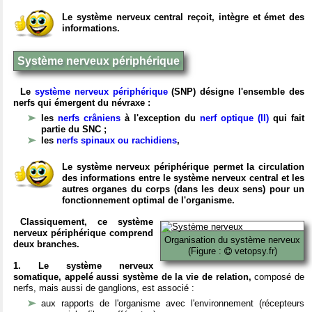
Le système nerveux central reçoit, intègre et émet des
informations.
Système nerveux périphérique
Le
système nerveux périphérique
(SNP) désigne l'ensemble des
nerfs qui émergent du névraxe :
les
nerfs crâniens
à l'exception du
nerf optique (II)
qui fait
partie du SNC ;
les
nerfs spinaux ou rachidiens
,
Le système nerveux périphérique permet la circulation
des informations entre le système nerveux central et les
autres organes du corps (dans les deux sens) pour un
fonctionnement optimal de l'organisme.
Classiquement, ce système
nerveux périphérique comprend
Organisation du système nerveux
deux branches.
(Figure :
vetopsy.fr)
1. Le système nerveux
somatique, appelé aussi système de la vie de relation,
composé de
nerfs, mais aussi de ganglions, est associé :
aux rapports de l'organisme avec l'environnement (récepteurs