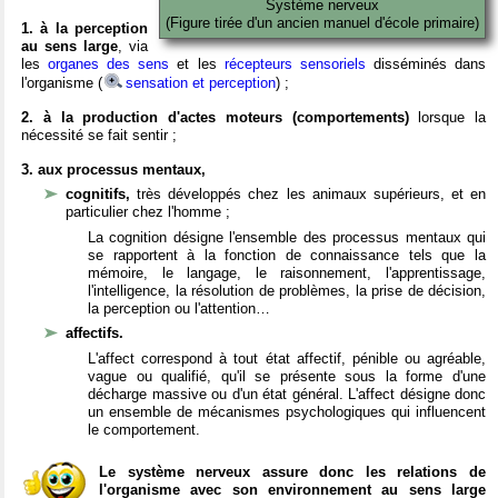
Système nerveux
(Figure tirée d'un ancien manuel d'école primaire)
1. à la perception
au sens large
, via
les
organes des sens
et les
récepteurs sensoriels
disséminés dans
l'organisme (
sensation et perception
) ;
2. à la production d'actes moteurs (comportements)
lorsque la
nécessité se fait sentir ;
3. aux processus mentaux,
cognitifs,
très développés chez les animaux supérieurs, et en
particulier chez l'homme ;
La cognition désigne l'ensemble des processus mentaux qui
se rapportent à la fonction de connaissance tels que la
mémoire, le langage, le raisonnement, l'apprentissage,
l'intelligence, la résolution de problèmes, la prise de décision,
la perception ou l'attention…
affectifs.
L'affect correspond à tout état affectif, pénible ou agréable,
vague ou qualifié, qu'il se présente sous la forme d'une
décharge massive ou d'un état général. L'affect désigne donc
un ensemble de mécanismes psychologiques qui influencent
le comportement.
Le système nerveux assure donc les relations de
l'organisme avec son environnement au sens large