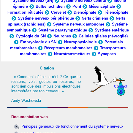
Système nerveux (SN)
Système nerveux central
Moelle
épinière
Bulbe rachidien
Pont
Mésencéphale
Formation réticulée
Cervelet
Diencéphale
Télencéphale
Système nerveux périphérique
Nerfs crâniens
Nerfs
spinaux (rachidiens)
Système nerveux autonome
Système
sympathique
Système parasympathique
Système entérique
Cytologie du SN
Neurones
Cellules gliales (névroglie)
Embryologie du SN
Neurophysiologie
Potentiels
membranaires
Récepteurs membranaires
Transporteurs
membranaires
Neurotransmetteurs
Synapses
Citation
« Comment définir le réel ? Ce que tu
ressens, vois, goûtes ou respires, ne
sont rien que des impulsions électriques
Contact
interprétées par ton cerveau. »
Andy Wachowski
Documentation web
Principes généraux de fonctionnement du système nerveux