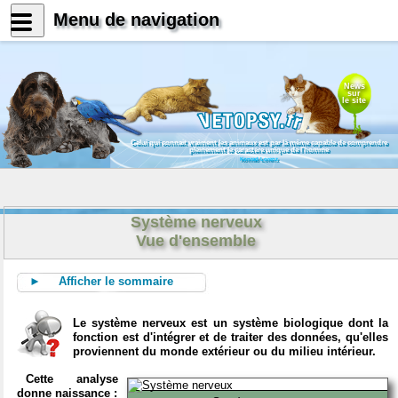
Menu de navigation
News
sur
le site
Celui qui connait vraiment les animaux est par là même capable de comprendre
pleinement le caractère unique de l'homme
Konrad Lorenz
Système nerveux
Vue d'ensemble
► Afficher le sommaire
Le système nerveux est un système biologique dont la
fonction est d'intégrer et de traiter des données, qu'elles
proviennent du monde extérieur ou du milieu intérieur.
Cette analyse
donne naissance :