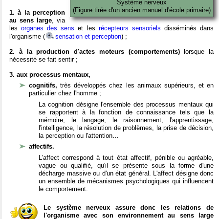
Système nerveux
(Figure tirée d'un ancien manuel d'école primaire)
1. à la perception
au sens large
, via
les
organes des sens
et les
récepteurs sensoriels
disséminés dans
l'organisme (
sensation et perception
) ;
2. à la production d'actes moteurs (comportements)
lorsque la
nécessité se fait sentir ;
3. aux processus mentaux,
cognitifs,
très développés chez les animaux supérieurs, et en
particulier chez l'homme ;
La cognition désigne l'ensemble des processus mentaux qui
se rapportent à la fonction de connaissance tels que la
mémoire, le langage, le raisonnement, l'apprentissage,
l'intelligence, la résolution de problèmes, la prise de décision,
la perception ou l'attention…
affectifs.
L'affect correspond à tout état affectif, pénible ou agréable,
vague ou qualifié, qu'il se présente sous la forme d'une
décharge massive ou d'un état général. L'affect désigne donc
un ensemble de mécanismes psychologiques qui influencent
le comportement.
Le système nerveux assure donc les relations de
l'organisme avec son environnement au sens large