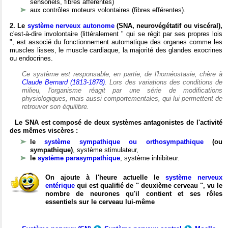
sensoriels, fibres afférentes)
aux contrôles moteurs volontaires (fibres efférentes).
2. Le
système nerveux autonome
(SNA, neurovégétatif ou viscéral),
c'est-à-dire involontaire (littéralement " qui se régit par ses propres lois
", est associé du fonctionnement automatique des organes comme les
muscles lisses, le muscle cardiaque, la majorité des glandes exocrines
ou endocrines.
Ce système est responsable, en partie, de l'homéostasie, chère à
Claude Bernard (1813-1878)
. Lors des variations des conditions de
milieu, l'organisme réagit par une série de modifications
physiologiques, mais aussi comportementales, qui lui permettent de
retrouver son équilibre.
Le SNA est composé de deux systèmes antagonistes de l'activité
des mêmes viscères :
le
système sympathique ou orthosympathique
(ou
sympathique)
, système stimulateur,
le
système parasympathique
, système inhibiteur.
On ajoute à l'heure actuelle le
système nerveux
entérique
qui est qualifié de " deuxième cerveau ", vu le
nombre de neurones qu'il contient et ses rôles
essentiels sur le cerveau lui-même