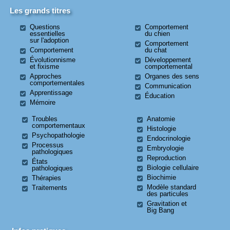
Les grands titres
Questions
Comportement
essentielles
du chien
sur l'adoption
Comportement
Comportement
du chat
Évolutionnisme
Développement
et fixisme
comportemental
Approches
Organes des sens
comportementales
Communication
Apprentissage
Éducation
Mémoire
Troubles
Anatomie
comportementaux
Histologie
Psychopathologie
Endocrinologie
Processus
Embryologie
pathologiques
Reproduction
États
Biologie cellulaire
pathologiques
Biochimie
Thérapies
Modèle standard
Traitements
des particules
Gravitation et
Big Bang