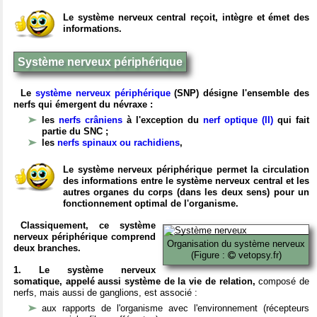
Le système nerveux central reçoit, intègre et émet des
informations.
Système nerveux périphérique
Le
système nerveux périphérique
(SNP) désigne l'ensemble des
nerfs qui émergent du névraxe :
les
nerfs crâniens
à l'exception du
nerf optique (II)
qui fait
partie du SNC ;
les
nerfs spinaux ou rachidiens
,
Le système nerveux périphérique permet la circulation
des informations entre le système nerveux central et les
autres organes du corps (dans les deux sens) pour un
fonctionnement optimal de l'organisme.
Classiquement, ce système
nerveux périphérique comprend
Organisation du système nerveux
deux branches.
(Figure :
vetopsy.fr)
1. Le système nerveux
somatique, appelé aussi système de la vie de relation,
composé de
nerfs, mais aussi de ganglions, est associé :
aux rapports de l'organisme avec l'environnement (récepteurs