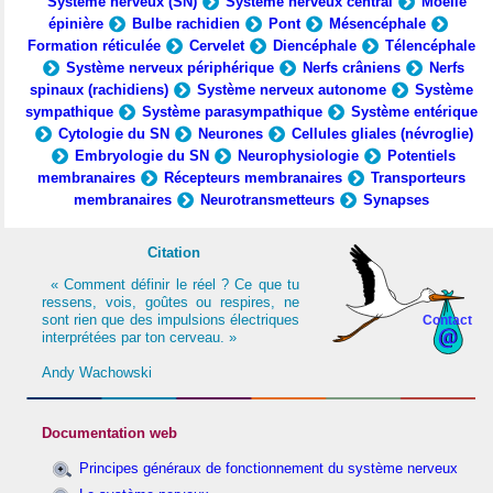
Système nerveux (SN)
Système nerveux central
Moelle
épinière
Bulbe rachidien
Pont
Mésencéphale
Formation réticulée
Cervelet
Diencéphale
Télencéphale
Système nerveux périphérique
Nerfs crâniens
Nerfs
spinaux (rachidiens)
Système nerveux autonome
Système
sympathique
Système parasympathique
Système entérique
Cytologie du SN
Neurones
Cellules gliales (névroglie)
Embryologie du SN
Neurophysiologie
Potentiels
membranaires
Récepteurs membranaires
Transporteurs
membranaires
Neurotransmetteurs
Synapses
Citation
« Comment définir le réel ? Ce que tu
ressens, vois, goûtes ou respires, ne
sont rien que des impulsions électriques
Contact
interprétées par ton cerveau. »
Andy Wachowski
Documentation web
Principes généraux de fonctionnement du système nerveux