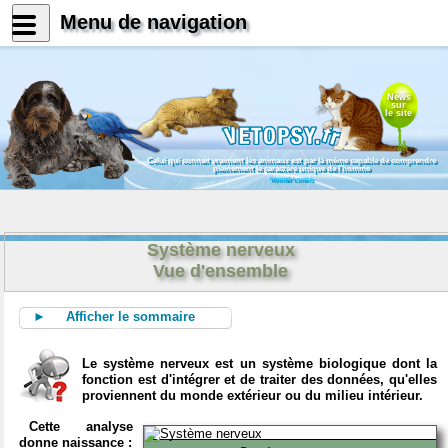
Menu de navigation
News
sur
le site
Celui qui connait vraiment les animaux est par là même capable de comprendre
pleinement le caractère unique de l'homme
Konrad Lorenz
Système nerveux
Vue d'ensemble
► Afficher le sommaire
Le système nerveux est un système biologique dont la
fonction est d'intégrer et de traiter des données, qu'elles
proviennent du monde extérieur ou du milieu intérieur.
Cette analyse
donne naissance :