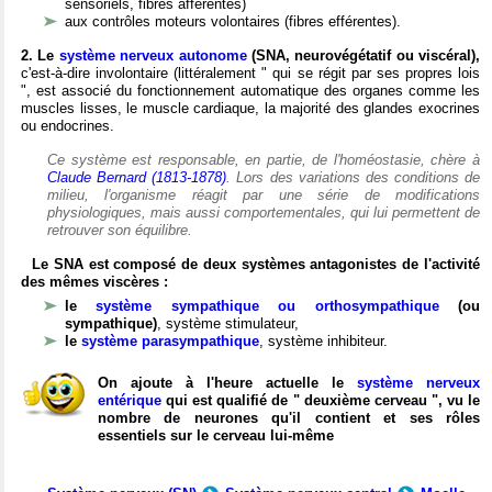
sensoriels, fibres afférentes)
aux contrôles moteurs volontaires (fibres efférentes).
2. Le
système nerveux autonome
(SNA, neurovégétatif ou viscéral),
c'est-à-dire involontaire (littéralement " qui se régit par ses propres lois
", est associé du fonctionnement automatique des organes comme les
muscles lisses, le muscle cardiaque, la majorité des glandes exocrines
ou endocrines.
Ce système est responsable, en partie, de l'homéostasie, chère à
Claude Bernard (1813-1878)
. Lors des variations des conditions de
milieu, l'organisme réagit par une série de modifications
physiologiques, mais aussi comportementales, qui lui permettent de
retrouver son équilibre.
Le SNA est composé de deux systèmes antagonistes de l'activité
des mêmes viscères :
le
système sympathique ou orthosympathique
(ou
sympathique)
, système stimulateur,
le
système parasympathique
, système inhibiteur.
On ajoute à l'heure actuelle le
système nerveux
entérique
qui est qualifié de " deuxième cerveau ", vu le
nombre de neurones qu'il contient et ses rôles
essentiels sur le cerveau lui-même