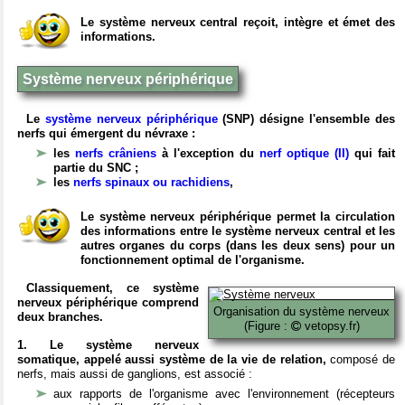
Le système nerveux central reçoit, intègre et émet des
informations.
Système nerveux périphérique
Le
système nerveux périphérique
(SNP) désigne l'ensemble des
nerfs qui émergent du névraxe :
les
nerfs crâniens
à l'exception du
nerf optique (II)
qui fait
partie du SNC ;
les
nerfs spinaux ou rachidiens
,
Le système nerveux périphérique permet la circulation
des informations entre le système nerveux central et les
autres organes du corps (dans les deux sens) pour un
fonctionnement optimal de l'organisme.
Classiquement, ce système
nerveux périphérique comprend
Organisation du système nerveux
deux branches.
(Figure :
vetopsy.fr)
1. Le système nerveux
somatique, appelé aussi système de la vie de relation,
composé de
nerfs, mais aussi de ganglions, est associé :
aux rapports de l'organisme avec l'environnement (récepteurs