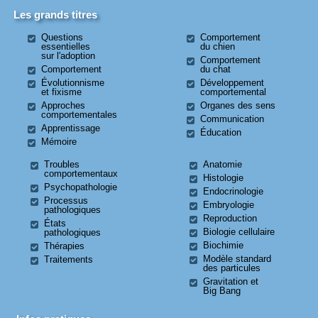
Les grands titres
Questions
Comportement
essentielles
du chien
sur l'adoption
Comportement
Comportement
du chat
Évolutionnisme
Développement
et fixisme
comportemental
Approches
Organes des sens
comportementales
Communication
Apprentissage
Éducation
Mémoire
Troubles
Anatomie
comportementaux
Histologie
Psychopathologie
Endocrinologie
Processus
Embryologie
pathologiques
Reproduction
États
Biologie cellulaire
pathologiques
Biochimie
Thérapies
Modèle standard
Traitements
des particules
Gravitation et
Big Bang