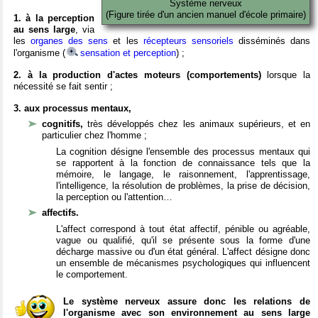
Système nerveux
(Figure tirée d'un ancien manuel d'école primaire)
1. à la perception
au sens large
, via
les
organes des sens
et les
récepteurs sensoriels
disséminés dans
l'organisme (
sensation et perception
) ;
2. à la production d'actes moteurs (comportements)
lorsque la
nécessité se fait sentir ;
3. aux processus mentaux,
cognitifs,
très développés chez les animaux supérieurs, et en
particulier chez l'homme ;
La cognition désigne l'ensemble des processus mentaux qui
se rapportent à la fonction de connaissance tels que la
mémoire, le langage, le raisonnement, l'apprentissage,
l'intelligence, la résolution de problèmes, la prise de décision,
la perception ou l'attention…
affectifs.
L'affect correspond à tout état affectif, pénible ou agréable,
vague ou qualifié, qu'il se présente sous la forme d'une
décharge massive ou d'un état général. L'affect désigne donc
un ensemble de mécanismes psychologiques qui influencent
le comportement.
Le système nerveux assure donc les relations de
l'organisme avec son environnement au sens large