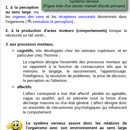
Système nerveux
(Figure tirée d'un ancien manuel d'école primaire)
1. à la perception
au sens large
, via
les
organes des sens
et les
récepteurs sensoriels
disséminés dans
l'organisme (
sensation et perception
) ;
2. à la production d'actes moteurs (comportements)
lorsque la
nécessité se fait sentir ;
3. aux processus mentaux,
cognitifs,
très développés chez les animaux supérieurs, et en
particulier chez l'homme ;
La cognition désigne l'ensemble des processus mentaux qui
se rapportent à la fonction de connaissance tels que la
mémoire, le langage, le raisonnement, l'apprentissage,
l'intelligence, la résolution de problèmes, la prise de décision,
la perception ou l'attention…
affectifs.
L'affect correspond à tout état affectif, pénible ou agréable,
vague ou qualifié, qu'il se présente sous la forme d'une
décharge massive ou d'un état général. L'affect désigne donc
un ensemble de mécanismes psychologiques qui influencent
le comportement.
Le système nerveux assure donc les relations de
l'organisme avec son environnement au sens large