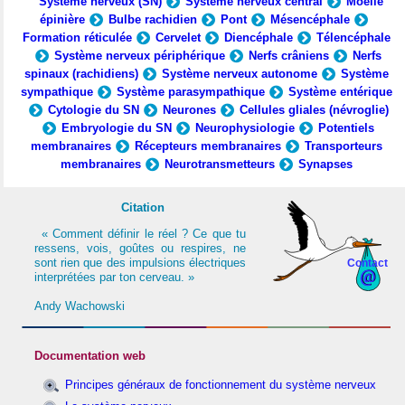
Système nerveux (SN)
Système nerveux central
Moelle
épinière
Bulbe rachidien
Pont
Mésencéphale
Formation réticulée
Cervelet
Diencéphale
Télencéphale
Système nerveux périphérique
Nerfs crâniens
Nerfs
spinaux (rachidiens)
Système nerveux autonome
Système
sympathique
Système parasympathique
Système entérique
Cytologie du SN
Neurones
Cellules gliales (névroglie)
Embryologie du SN
Neurophysiologie
Potentiels
membranaires
Récepteurs membranaires
Transporteurs
membranaires
Neurotransmetteurs
Synapses
Citation
« Comment définir le réel ? Ce que tu
ressens, vois, goûtes ou respires, ne
sont rien que des impulsions électriques
Contact
interprétées par ton cerveau. »
Andy Wachowski
Documentation web
Principes généraux de fonctionnement du système nerveux