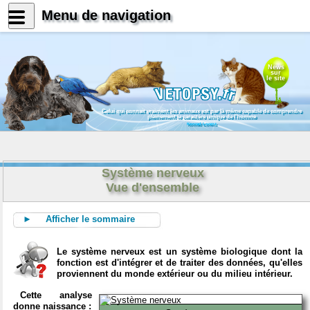
Menu de navigation
News
sur
le site
Celui qui connait vraiment les animaux est par là même capable de comprendre
pleinement le caractère unique de l'homme
Konrad Lorenz
Système nerveux
Vue d'ensemble
► Afficher le sommaire
Le système nerveux est un système biologique dont la
fonction est d'intégrer et de traiter des données, qu'elles
proviennent du monde extérieur ou du milieu intérieur.
Cette analyse
donne naissance :