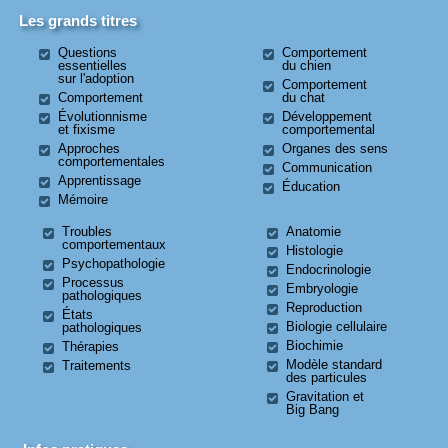
Les grands titres
Questions
Comportement
essentielles
du chien
sur l'adoption
Comportement
Comportement
du chat
Évolutionnisme
Développement
et fixisme
comportemental
Approches
Organes des sens
comportementales
Communication
Apprentissage
Éducation
Mémoire
Troubles
Anatomie
comportementaux
Histologie
Psychopathologie
Endocrinologie
Processus
Embryologie
pathologiques
Reproduction
États
Biologie cellulaire
pathologiques
Biochimie
Thérapies
Modèle standard
Traitements
des particules
Gravitation et
Big Bang