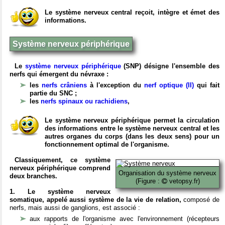
Le système nerveux central reçoit, intègre et émet des
informations.
Système nerveux périphérique
Le
système nerveux périphérique
(SNP) désigne l'ensemble des
nerfs qui émergent du névraxe :
les
nerfs crâniens
à l'exception du
nerf optique (II)
qui fait
partie du SNC ;
les
nerfs spinaux ou rachidiens
,
Le système nerveux périphérique permet la circulation
des informations entre le système nerveux central et les
autres organes du corps (dans les deux sens) pour un
fonctionnement optimal de l'organisme.
Classiquement, ce système
nerveux périphérique comprend
Organisation du système nerveux
deux branches.
(Figure :
vetopsy.fr)
1. Le système nerveux
somatique, appelé aussi système de la vie de relation,
composé de
nerfs, mais aussi de ganglions, est associé :
aux rapports de l'organisme avec l'environnement (récepteurs