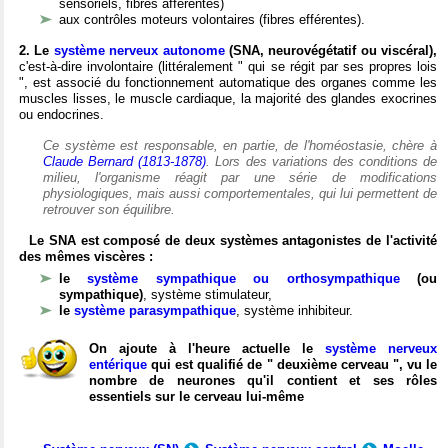
sensoriels, fibres afférentes)
aux contrôles moteurs volontaires (fibres efférentes).
2. Le
système nerveux autonome
(SNA, neurovégétatif ou viscéral),
c'est-à-dire involontaire (littéralement " qui se régit par ses propres lois
", est associé du fonctionnement automatique des organes comme les
muscles lisses, le muscle cardiaque, la majorité des glandes exocrines
ou endocrines.
Ce système est responsable, en partie, de l'homéostasie, chère à
Claude Bernard (1813-1878)
. Lors des variations des conditions de
milieu, l'organisme réagit par une série de modifications
physiologiques, mais aussi comportementales, qui lui permettent de
retrouver son équilibre.
Le SNA est composé de deux systèmes antagonistes de l'activité
des mêmes viscères :
le
système sympathique ou orthosympathique
(ou
sympathique)
, système stimulateur,
le
système parasympathique
, système inhibiteur.
On ajoute à l'heure actuelle le
système nerveux
entérique
qui est qualifié de " deuxième cerveau ", vu le
nombre de neurones qu'il contient et ses rôles
essentiels sur le cerveau lui-même