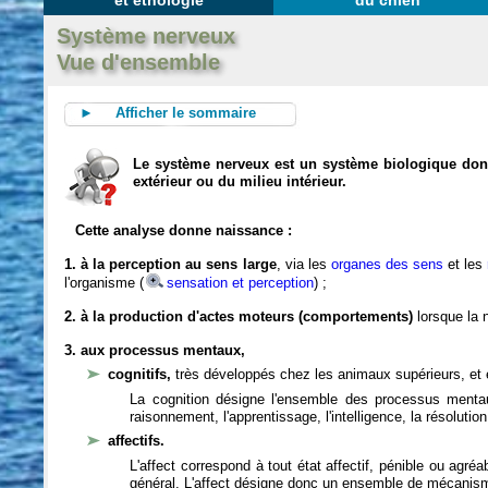
et éthologie
du chien
Système nerveux
Vue d'ensemble
► Afficher le sommaire
Le système nerveux est un système biologique dont 
extérieur ou du milieu intérieur.
Cette analyse donne naissance :
1. à la perception au sens large
, via les
organes des sens
et les
l'organisme (
sensation et perception
) ;
2. à la production d'actes moteurs (comportements)
lorsque la n
3. aux processus mentaux,
cognitifs,
très développés chez les animaux supérieurs, et 
La cognition désigne l'ensemble des processus mentau
raisonnement, l'apprentissage, l'intelligence, la résoluti
affectifs.
L'affect correspond à tout état affectif, pénible ou agré
général. L'affect désigne donc un ensemble de mécanis