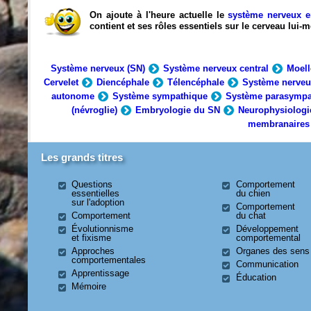
On ajoute à l'heure actuelle le
système nerveux e
contient et ses rôles essentiels sur le cerveau lui
Système nerveux (SN)
Système nerveux central
Moell
Cervelet
Diencéphale
Télencéphale
Système nerveu
autonome
Système sympathique
Système parasympa
(névroglie)
Embryologie du SN
Neurophysiologi
membranaires
Les grands titres
Questions
Comportement
essentielles
du chien
sur l'adoption
Comportement
Comportement
du chat
Évolutionnisme
Développement
et fixisme
comportemental
Approches
Organes des sens
comportementales
Communication
Apprentissage
Éducation
Mémoire