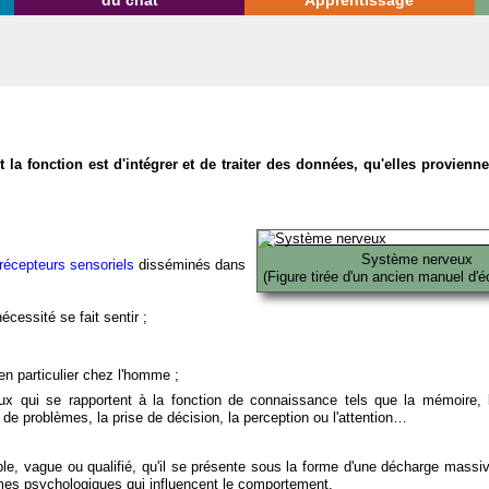
du chat
Apprentissage
la fonction est d'intégrer et de traiter des données, qu'elles provien
Système nerveux
récepteurs sensoriels
disséminés dans
(Figure tirée d'un ancien manuel d'é
écessité se fait sentir ;
en particulier chez l'homme ;
x qui se rapportent à la fonction de connaissance tels que la mémoire, l
on de problèmes, la prise de décision, la perception ou l'attention…
able, vague ou qualifié, qu'il se présente sous la forme d'une décharge massi
mes psychologiques qui influencent le comportement.