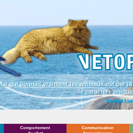
lui qui connait vraiment les animaux est par
le caractère uniqu
Konrad Lor
Comportement
Communication