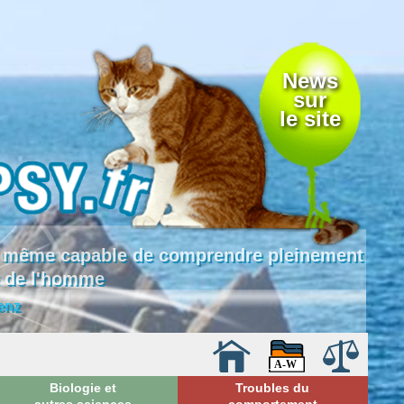
News
sur
le site
 là même capable de comprendre pleinement
e de l'homme
enz
Biologie et
Troubles du