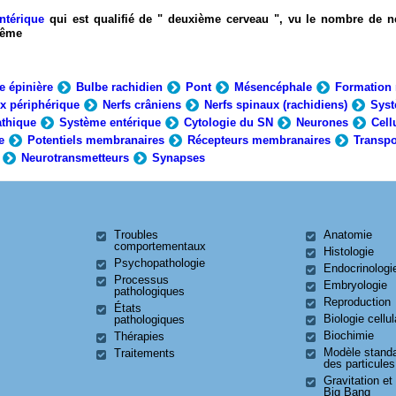
ntérique
qui est qualifié de " deuxième cerveau ", vu le nombre de n
-même
e épinière
Bulbe rachidien
Pont
Mésencéphale
Formation 
x périphérique
Nerfs crâniens
Nerfs spinaux (rachidiens)
Syst
thique
Système entérique
Cytologie du SN
Neurones
Cell
e
Potentiels membranaires
Récepteurs membranaires
Transpo
Neurotransmetteurs
Synapses
Troubles
Anatomie
comportementaux
Histologie
Psychopathologie
Endocrinologi
Processus
Embryologie
pathologiques
Reproduction
États
Biologie cellul
pathologiques
Biochimie
Thérapies
Modèle stand
Traitements
des particules
Gravitation et
Big Bang