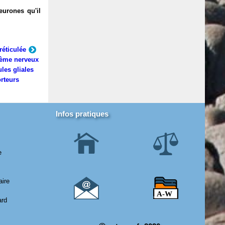
eurones qu'il
réticulée
ème nerveux
ules gliales
rteurs
Infos pratiques
e
aire
ard