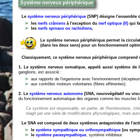
Système nerveux périphérique
Le
système nerveux périphérique
(SNP) désigne l'ensemble d
les
nerfs crâniens
à l'exception du
nerf optique (II)
qui fa
les
nerfs spinaux ou rachidiens
,
Le système nerveux périphérique permet la circulat
(dans les deux sens) pour un fonctionnement optim
Classiquement, ce système nerveux périphérique comprend 
1. Le système nerveux somatique, appelé aussi système de la
ganglions, est associé :
aux rapports de l'organisme avec l'environnement (récepteurs
aux contrôles moteurs volontaires (fibres efférentes).
2. Le
système nerveux autonome
(SNA, neurovégétatif ou viscé
du fonctionnement automatique des organes comme les muscles liss
Ce système est responsable, en partie, de l'homéostasie, ch
réagit par une série de modifications physiologiques, mais auss
Le SNA est composé de deux systèmes antagonistes de l'acti
le
système sympathique ou orthosympathique
(ou symp
le
système parasympathique
, système inhibiteur.