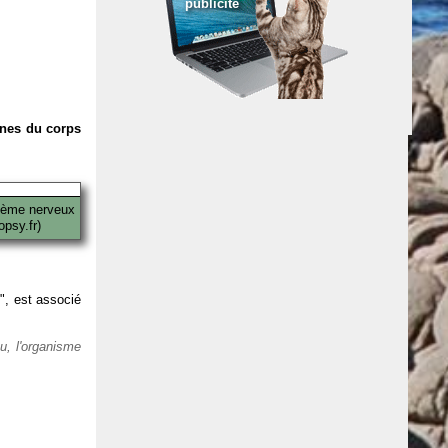
publicité
anes du corps
tème nerveux
psy.fr)
 ", est associé
eu, l'organisme