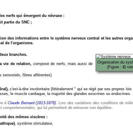
es nerfs qui émergent du névraxe :
it partie du SNC ;
ion des informations entre le système nerveux central et les autres org
al de l'organisme.
deux branches.
Organisation du sys
 vie de relation,
composé de nerfs, mais aussi de
(Figure :
veto
 sensoriels, fibres afférentes)
ral),
c'est-à-dire involontaire (littéralement " qui se régit par ses propres lois
es, le muscle cardiaque, la majorité des glandes exocrines ou endocrines.
ère à
Claude Bernard (1813-1878)
. Lors des variations des conditions de mili
i comportementales, qui lui permettent de retrouver son équilibre.
vité des mêmes viscères :
athique)
, système stimulateur,