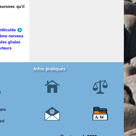
eurones qu'il
réticulée
ème nerveux
ules gliales
rteurs
Infos pratiques
e
aire
ard