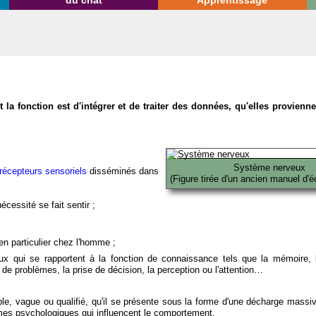
du chat
Apprentissage
la fonction est d'intégrer et de traiter des données, qu'elles provien
Système nerveux
récepteurs sensoriels
disséminés dans
(Figure tirée d'un ancien manuel d'é
écessité se fait sentir ;
en particulier chez l'homme ;
x qui se rapportent à la fonction de connaissance tels que la mémoire, l
on de problèmes, la prise de décision, la perception ou l'attention…
able, vague ou qualifié, qu'il se présente sous la forme d'une décharge massi
mes psychologiques qui influencent le comportement.