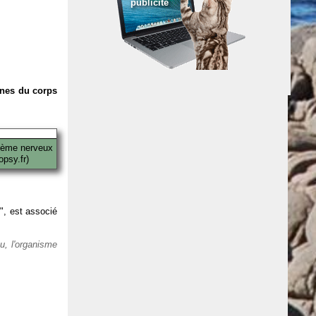
publicité
anes du corps
tème nerveux
psy.fr)
 ", est associé
eu, l'organisme