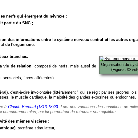
es nerfs qui émergent du névraxe :
it partie du SNC ;
ion des informations entre le système nerveux central et les autres org
al de l'organisme.
deux branches.
Organisation du sys
 vie de relation,
composé de nerfs, mais aussi de
(Figure :
veto
 sensoriels, fibres afférentes)
ral),
c'est-à-dire involontaire (littéralement " qui se régit par ses propres lois
es, le muscle cardiaque, la majorité des glandes exocrines ou endocrines.
ère à
Claude Bernard (1813-1878)
. Lors des variations des conditions de mili
i comportementales, qui lui permettent de retrouver son équilibre.
vité des mêmes viscères :
athique)
, système stimulateur,