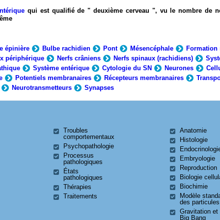
ntérique
qui est qualifié de " deuxième cerveau ", vu le nombre de n
-même
e épinière
Bulbe rachidien
Pont
Mésencéphale
Formation 
x périphérique
Nerfs crâniens
Nerfs spinaux (rachidiens)
Syst
thique
Système entérique
Cytologie du SN
Neurones
Cell
e
Potentiels membranaires
Récepteurs membranaires
Transpo
Neurotransmetteurs
Synapses
Troubles
Anatomie
comportementaux
Histologie
Psychopathologie
Endocrinologi
Processus
Embryologie
pathologiques
Reproduction
États
Biologie cellul
pathologiques
Biochimie
Thérapies
Modèle stand
Traitements
des particules
Gravitation et
Big Bang