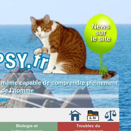
News
sur
le site
 là même capable de comprendre pleinement
e de l'homme
enz
Biologie et
Troubles du