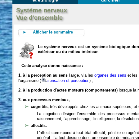
et éthologie
du chien
Système nerveux
Vue d'ensemble
► Afficher le sommaire
Le système nerveux est un système biologique dont 
extérieur ou du milieu intérieur.
Cette analyse donne naissance :
1. à la perception au sens large
, via les
organes des sens
et les
l'organisme (
sensation et perception
) ;
2. à la production d'actes moteurs (comportements)
lorsque la n
3. aux processus mentaux,
cognitifs,
très développés chez les animaux supérieurs, et 
La cognition désigne l'ensemble des processus mentau
raisonnement, l'apprentissage, l'intelligence, la résoluti
affectifs.
L'affect correspond à tout état affectif, pénible ou agré
général. L'affect désigne donc un ensemble de mécanis