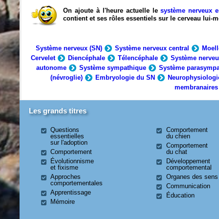
On ajoute à l'heure actuelle le
système nerveux e
contient et ses rôles essentiels sur le cerveau lui
Système nerveux (SN)
Système nerveux central
Moell
Cervelet
Diencéphale
Télencéphale
Système nerveu
autonome
Système sympathique
Système parasympa
(névroglie)
Embryologie du SN
Neurophysiologi
membranaires
Les grands titres
Questions
Comportement
essentielles
du chien
sur l'adoption
Comportement
Comportement
du chat
Évolutionnisme
Développement
et fixisme
comportemental
Approches
Organes des sens
comportementales
Communication
Apprentissage
Éducation
Mémoire