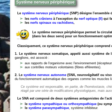
Système nerveux périphérique
Le
système nerveux périphérique
(SNP) désigne l'ensemble d
les
nerfs crâniens
à l'exception du
nerf optique (II)
qui fa
les
nerfs spinaux ou rachidiens
,
Le système nerveux périphérique permet la circulat
(dans les deux sens) pour un fonctionnement optim
Classiquement, ce système nerveux périphérique comprend 
1. Le système nerveux somatique, appelé aussi système de la
ganglions, est associé :
aux rapports de l'organisme avec l'environnement (récepteurs
aux contrôles moteurs volontaires (fibres efférentes).
2. Le
système nerveux autonome
(SNA, neurovégétatif ou viscé
du fonctionnement automatique des organes comme les muscles liss
Ce système est responsable, en partie, de l'homéostasie, ch
réagit par une série de modifications physiologiques, mais auss
Le SNA est composé de deux systèmes antagonistes de l'acti
le
système sympathique ou orthosympathique
(ou symp
le
système parasympathique
, système inhibiteur.