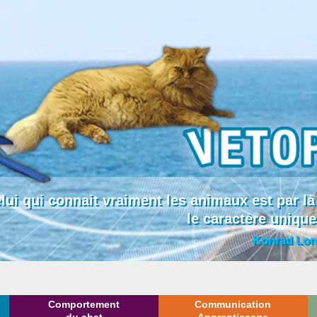
lui qui connait vraiment les animaux est par
le caractère uniqu
Konrad Lor
Comportement
Communication