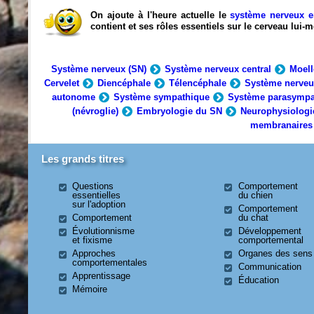
On ajoute à l'heure actuelle le
système nerveux e
contient et ses rôles essentiels sur le cerveau lui
Système nerveux (SN)
Système nerveux central
Moell
Cervelet
Diencéphale
Télencéphale
Système nerveu
autonome
Système sympathique
Système parasympa
(névroglie)
Embryologie du SN
Neurophysiologi
membranaires
Les grands titres
Questions
Comportement
essentielles
du chien
sur l'adoption
Comportement
Comportement
du chat
Évolutionnisme
Développement
et fixisme
comportemental
Approches
Organes des sens
comportementales
Communication
Apprentissage
Éducation
Mémoire