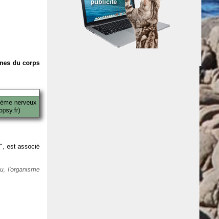
publicité
anes du corps
tème nerveux
psy.fr)
 ", est associé
eu, l'organisme