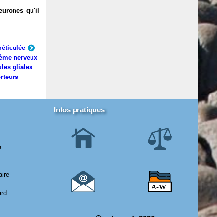
eurones qu'il
réticulée
ème nerveux
ules gliales
rteurs
Infos pratiques
e
aire
ard