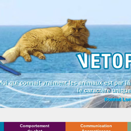
lui qui connait vraiment les animaux est par
le caractère uniqu
Konrad Lor
Comportement
Communication