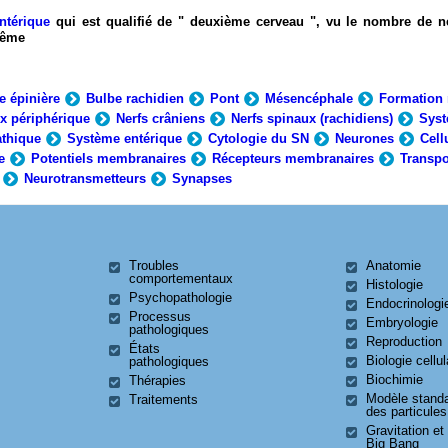
ntérique
qui est qualifié de " deuxième cerveau ", vu le nombre de n
-même
e épinière
Bulbe rachidien
Pont
Mésencéphale
Formation 
x périphérique
Nerfs crâniens
Nerfs spinaux (rachidiens)
Syst
thique
Système entérique
Cytologie du SN
Neurones
Cell
e
Potentiels membranaires
Récepteurs membranaires
Transpo
Neurotransmetteurs
Synapses
Troubles
Anatomie
comportementaux
Histologie
Psychopathologie
Endocrinologi
Processus
Embryologie
pathologiques
Reproduction
États
Biologie cellul
pathologiques
Biochimie
Thérapies
Modèle stand
Traitements
des particules
Gravitation et
Big Bang