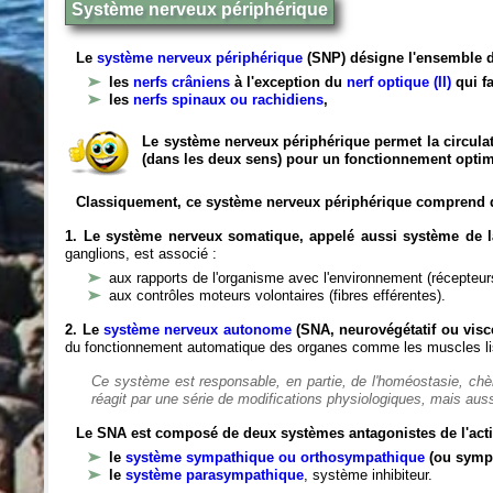
Système nerveux périphérique
Le
système nerveux périphérique
(SNP) désigne l'ensemble d
les
nerfs crâniens
à l'exception du
nerf optique (II)
qui fa
les
nerfs spinaux ou rachidiens
,
Le système nerveux périphérique permet la circulat
(dans les deux sens) pour un fonctionnement optim
Classiquement, ce système nerveux périphérique comprend 
1. Le système nerveux somatique, appelé aussi système de la
ganglions, est associé :
aux rapports de l'organisme avec l'environnement (récepteurs
aux contrôles moteurs volontaires (fibres efférentes).
2. Le
système nerveux autonome
(SNA, neurovégétatif ou viscé
du fonctionnement automatique des organes comme les muscles liss
Ce système est responsable, en partie, de l'homéostasie, ch
réagit par une série de modifications physiologiques, mais auss
Le SNA est composé de deux systèmes antagonistes de l'acti
le
système sympathique ou orthosympathique
(ou symp
le
système parasympathique
, système inhibiteur.