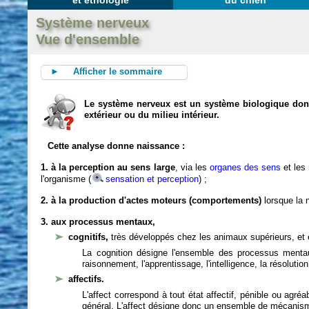
et éthologie
du chien
Système nerveux
Vue d'ensemble
► Afficher le sommaire
Le système nerveux est un système biologique dont 
extérieur ou du milieu intérieur.
Cette analyse donne naissance :
1. à la perception au sens large
, via les
organes des sens
et les
l'organisme (
sensation et perception
) ;
2. à la production d'actes moteurs (comportements)
lorsque la n
3. aux processus mentaux,
cognitifs,
très développés chez les animaux supérieurs, et 
La cognition désigne l'ensemble des processus mentau
raisonnement, l'apprentissage, l'intelligence, la résoluti
affectifs.
L'affect correspond à tout état affectif, pénible ou agré
général. L'affect désigne donc un ensemble de mécanis