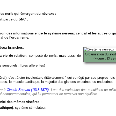
es nerfs qui émergent du névraxe :
it partie du SNC ;
ion des informations entre le système nerveux central et les autres org
al de l'organisme.
deux branches.
Organisation du sys
 vie de relation,
composé de nerfs, mais aussi de
(Figure :
veto
 sensoriels, fibres afférentes)
ral),
c'est-à-dire involontaire (littéralement " qui se régit par ses propres lois
es, le muscle cardiaque, la majorité des glandes exocrines ou endocrines.
ère à
Claude Bernard (1813-1878)
. Lors des variations des conditions de mili
i comportementales, qui lui permettent de retrouver son équilibre.
vité des mêmes viscères :
athique)
, système stimulateur,