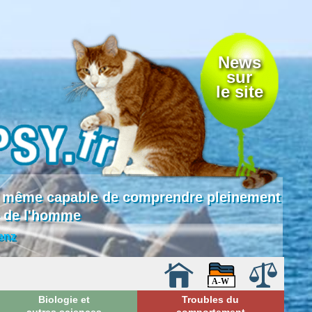
News
sur
le site
 là même capable de comprendre pleinement
e de l'homme
enz
Biologie et
Troubles du