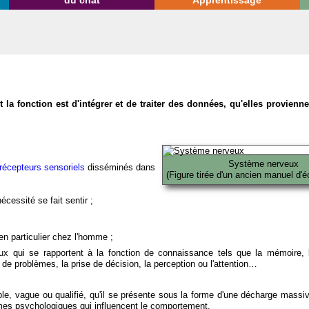
du chat
Apprentissage
la fonction est d'intégrer et de traiter des données, qu'elles provien
Système nerveux
récepteurs sensoriels
disséminés dans
(Figure tirée d'un ancien manuel d'é
écessité se fait sentir ;
en particulier chez l'homme ;
x qui se rapportent à la fonction de connaissance tels que la mémoire, l
on de problèmes, la prise de décision, la perception ou l'attention…
able, vague ou qualifié, qu'il se présente sous la forme d'une décharge massi
mes psychologiques qui influencent le comportement.