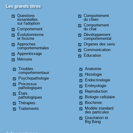
Les grands titres
Questions
Comportement
essentielles
du chien
sur l'adoption
Comportement
Comportement
du chat
Évolutionnisme
Développement
et fixisme
comportemental
Approches
Organes des sens
comportementales
Communication
Apprentissage
Éducation
Mémoire
Troubles
Anatomie
comportementaux
Histologie
Psychopathologie
Endocrinologie
Processus
Embryologie
pathologiques
Reproduction
États
Biologie cellulaire
pathologiques
Biochimie
Thérapies
Modèle standard
Traitements
des particules
Gravitation et
Big Bang