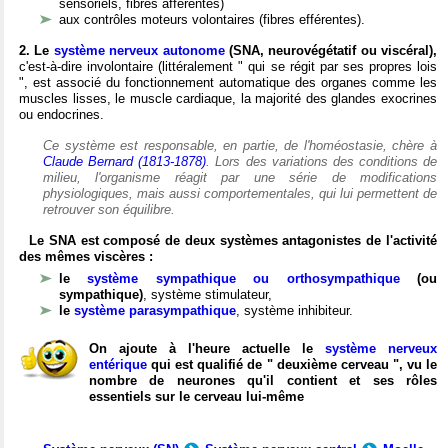
sensoriels, fibres afférentes)
aux contrôles moteurs volontaires (fibres efférentes).
2. Le
système nerveux autonome
(SNA, neurovégétatif ou viscéral),
c'est-à-dire involontaire (littéralement " qui se régit par ses propres lois
", est associé du fonctionnement automatique des organes comme les
muscles lisses, le muscle cardiaque, la majorité des glandes exocrines
ou endocrines.
Ce système est responsable, en partie, de l'homéostasie, chère à
Claude Bernard (1813-1878)
. Lors des variations des conditions de
milieu, l'organisme réagit par une série de modifications
physiologiques, mais aussi comportementales, qui lui permettent de
retrouver son équilibre.
Le SNA est composé de deux systèmes antagonistes de l'activité
des mêmes viscères :
le
système sympathique ou orthosympathique
(ou
sympathique)
, système stimulateur,
le
système parasympathique
, système inhibiteur.
On ajoute à l'heure actuelle le
système nerveux
entérique
qui est qualifié de " deuxième cerveau ", vu le
nombre de neurones qu'il contient et ses rôles
essentiels sur le cerveau lui-même