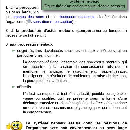
Système nerveux
(Figure tirée d'un ancien manuel d'école primaire)
1. à la perception
au sens large
, via
les
organes des sens
et les
récepteurs sensoriels
disséminés dans
l'organisme (
sensation et perception
) ;
2. à la production d'actes moteurs (comportements)
lorsque la
nécessité se fait sentir ;
3. aux processus mentaux,
cognitifs,
très développés chez les animaux supérieurs, et en
particulier chez l'homme ;
La cognition désigne l'ensemble des processus mentaux qui
se rapportent à la fonction de connaissance tels que la
mémoire, le langage, le raisonnement, l'apprentissage,
l'intelligence, la résolution de problèmes, la prise de décision,
la perception ou l'attention…
affectifs.
L'affect correspond à tout état affectif, pénible ou agréable,
vague ou qualifié, qu'il se présente sous la forme d'une
décharge massive ou d'un état général. L'affect désigne donc
un ensemble de mécanismes psychologiques qui influencent
le comportement.
Le système nerveux assure donc les relations de
l'organisme avec son environnement au sens large