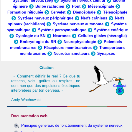
Système nerveux (SN)
Système nerveux central
Moelle
épinière
Bulbe rachidien
Pont
Mésencéphale
Formation réticulée
Cervelet
Diencéphale
Télencéphale
Système nerveux périphérique
Nerfs crâniens
Nerfs
spinaux (rachidiens)
Système nerveux autonome
Système
sympathique
Système parasympathique
Système entérique
Cytologie du SN
Neurones
Cellules gliales (névroglie)
Embryologie du SN
Neurophysiologie
Potentiels
membranaires
Récepteurs membranaires
Transporteurs
membranaires
Neurotransmetteurs
Synapses
Citation
« Comment définir le réel ? Ce que tu
ressens, vois, goûtes ou respires, ne
sont rien que des impulsions électriques
Contact
interprétées par ton cerveau. »
Andy Wachowski
Documentation web
Principes généraux de fonctionnement du système nerveux