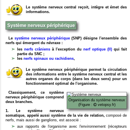
Le système nerveux central reçoit, intègre et émet des
informations.
Système nerveux périphérique
Le
système nerveux périphérique
(SNP) désigne l'ensemble des
nerfs qui émergent du névraxe :
les
nerfs crâniens
à l'exception du
nerf optique (II)
qui fait
partie du SNC ;
les
nerfs spinaux ou rachidiens
,
Le système nerveux périphérique permet la circulation
des informations entre le système nerveux central et les
autres organes du corps (dans les deux sens) pour un
fonctionnement optimal de l'organisme.
Classiquement, ce système
nerveux périphérique comprend
Organisation du système nerveux
deux branches.
(Figure :
vetopsy.fr)
1. Le système nerveux
somatique, appelé aussi système de la vie de relation,
composé de
nerfs, mais aussi de ganglions, est associé :
aux rapports de l'organisme avec l'environnement (récepteurs