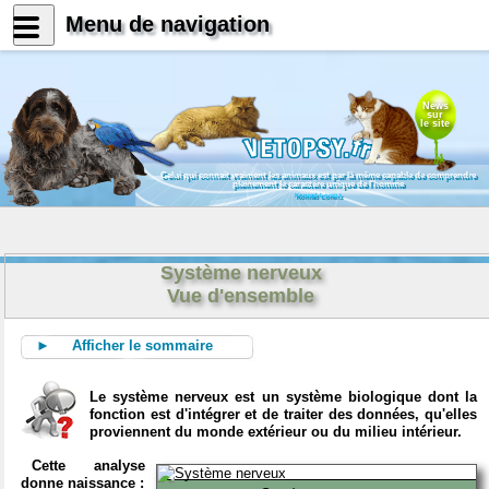
Menu de navigation
News
sur
le site
Celui qui connait vraiment les animaux est par là même capable de comprendre
pleinement le caractère unique de l'homme
Konrad Lorenz
Système nerveux
Vue d'ensemble
► Afficher le sommaire
Le système nerveux est un système biologique dont la
fonction est d'intégrer et de traiter des données, qu'elles
proviennent du monde extérieur ou du milieu intérieur.
Cette analyse
donne naissance :